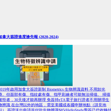
加拿大簽證進度搶先報 (2020-2024)
2019年啟用加拿大簽證新制 Biometrics 生物辨識資料 不用卸光
療。但面部有傷、指紋處有傷、指甲彩繪者可能無法掃描。 掃描
被拒者，30天後才能再辦理 免簽持eTA電子旅行證者不用辦理生
物辨識 在台灣以外的地區，需至美國或各國申辦地點（請見地
點） 簽證送出申請並付款生物辨識$85(HelloStudy學簽已代收轉付