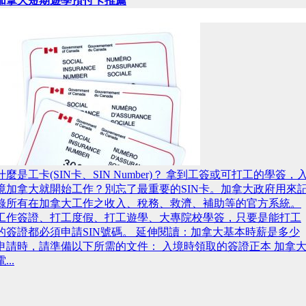
加拿大短期遊學預付卡推薦
什麼是工卡(SIN卡、SIN Number)？ 拿到工簽或可打工的學簽，
境加拿大就開始工作？別忘了最重要的SIN卡。加拿大政府用來
錄所有在加拿大工作之收入、稅務、救濟、補助等的官方系統。
工作簽證、打工度假、打工遊學、大專院校學簽，只要是能打工
的簽證都必須申請SIN號碼。 延伸閱讀：加拿大基本時薪是多少
申請時，請準備以下所需的文件： 入境時領取的簽證正本 加拿
...