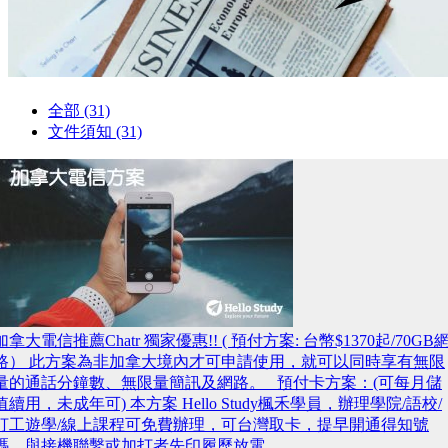
全部 (31)
文件須知 (31)
加拿大電信推薦Chatr 獨家優惠!! ( 預付方案: 台幣$1370起/70GB
路） 此方案為非加拿大境內才可申請使用，就可以同時享有無限
量的通話分鐘數、無限量簡訊及網路。 預付卡方案：(可每月儲
值續用，未成年可) 本方案 Hello Study楓禾學員，辦理學院/語校/
打工遊學/線上課程可免費辦理，可台灣取卡，提早開通得知號
碼，與接機聯繫或加打者先印履歷放電...