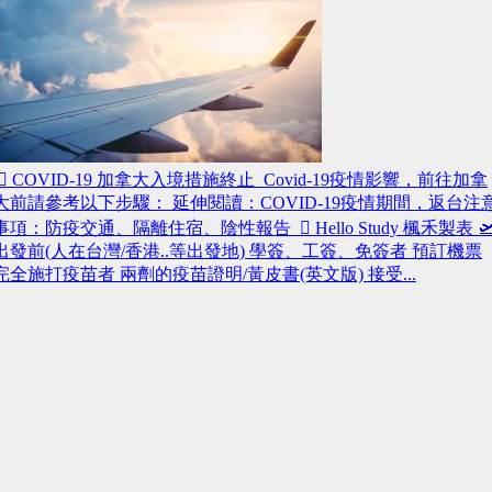
 COVID-19 加拿大入境措施終止 Covid-19疫情影響，前往加拿
大前請參考以下步驟： 延伸閱讀：COVID-19疫情期間，返台注
事項：防疫交通、隔離住宿、陰性報告  Hello Study 楓禾製表 
出發前(人在台灣/香港..等出發地) 學簽、工簽、免簽者 預訂機票
完全施打疫苗者 兩劑的疫苗證明/黃皮書(英文版) 接受...