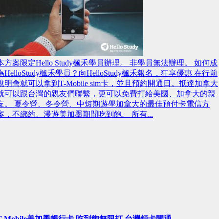
本方案限定Hello Study楓禾學員辦理。 非學員無法辦理。 如何成
為HelloStudy楓禾學員？向HelloStudy楓禾報名，狂享優惠 在行前
說明會就可以拿到T-Mobile sim卡，並且預約開通日。抵達加拿大
就可以跟台灣的親友們聯繫，更可以免費打給美國、加拿大的親
友。 夏令營、冬令營、中短期遊學加拿大的最佳預付卡電信方
案，不綁約、漫遊美加墨期間吃到飽。 所有...
T-Mobile美加墨暢行卡 吃到飽無限打 台灣領卡開通