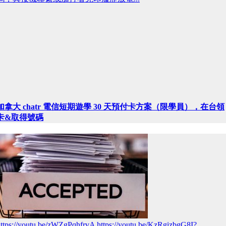
加拿大 chatr 電信短期遊學 30 天預付卡方案（限學員），在台領
卡&取得號碼
ttps://youtu.be/zWZgPqhfrvA https://youtu.be/KzRgizbgG8I?