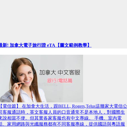
最新! 加拿大電子旅行證 eTA【圖文範例教學】
【電信篇】 在加拿大生活，跟BELL, Rogers,Telus這幾家大電信
司客服通話時，英文客服人員的口音通常不是本地人，對國際生
來說相當不便。但其實各家客服也有中文專線。 手機、室內電
話、家用網路與光纖服務都有不同客服專線，提供國語與粵語服