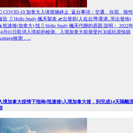
 COVID-19 加拿大入境措施終止 返台事項：交通、住宿、陰性
報告  Hello Study 楓禾製表 🛫出發前(人在台灣/香港..等出發地)
🛬抵達後(加拿大) 找  Hello Study 楓禾代辦的原因 說明： 2022
04月01日取消入境前的檢測。入境加拿大前接受PCR或抗原快篩
Antigen檢測，...
入境加拿大疫情下指南(抵達後)入境加拿大後，到完成14天隔離
程