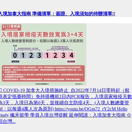
入境加拿大指南 準備清單：簽證、入境須知的待辦清單!!
 COVID-19 加拿大入境措施終止 自2022年7月14日零時起（航
班表定抵臺時間）免持搭機前2日內PCR報告，入境居家檢疫天數
為3天，入境日為第0天，並接續自主防疫4天。(入境人數總量管
制：以每週4萬人次為原則) https://youtu.be/OGm72_rY2cM Hello
Study 楓禾留學 學員入境台灣提醒 延伸閱讀：入境加拿大指南 🍲
回台灣...