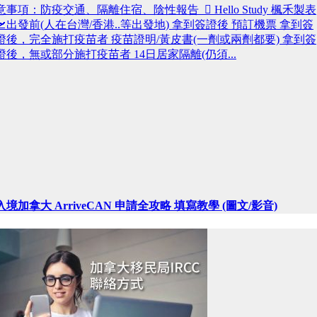
意事項：防疫交通、隔離住宿、陰性報告  Hello Study 楓禾製表
🛫出發前(人在台灣/香港..等出發地) 拿到簽證後 預訂機票 拿到簽
證後，完全施打疫苗者 疫苗證明/黃皮書(一劑或兩劑都要) 拿到簽
證後，無或部分施打疫苗者 14日居家隔離(仍須...
入境加拿大 ArriveCAN 申請全攻略 填寫教學 (圖文/影音)