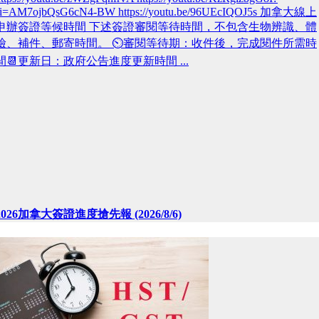
si=AM7ojbQsG6cN4-BW https://youtu.be/96UEcIQOJ5s 加拿大線上
申辦簽證等候時間 下述簽證審閱等待時間，不包含生物辨識、體
檢、補件、郵寄時間。 ⏲️審閱等待期：收件後，完成閱件所需時
間📆更新日：政府公告進度更新時間 ...
2026加拿大簽證進度搶先報 (2026/8/6)