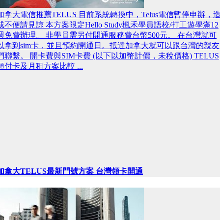
加拿大電信推薦TELUS 目前系統轉換中，Telus電信暫停申辦，
成不便請見諒 本方案限定Hello Study楓禾學員語校/打工遊學滿12
週免費辦理。 非學員需另付開通服務費台幣500元。 在台灣就可
以拿到sim卡，並且預約開通日。抵達加拿大就可以跟台灣的親友
們聯繫。 開卡費與SIM卡費 (以下以加幣計價，未稅價格) TELUS
預付卡及月租方案比較 ...
加拿大TELUS最新門號方案 台灣領卡開通