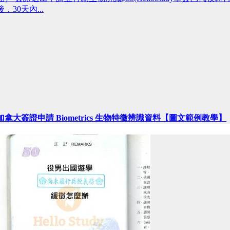
後，30天內...
加拿大簽證申請 Biometrics 生物特徵辨識資料【圖文範例教學】