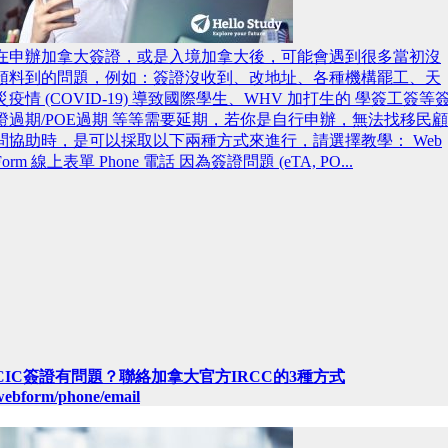
在申辦加拿大簽證，或是入境加拿大後，可能會遇到很多當初沒
預料到的問題，例如：簽證沒收到、改地址、各種機構罷工、天
災疫情 (COVID-19) 導致國際學生、WHV 加打生的 學簽工簽等
證過期/POE過期 等等需要延期，若你是自行申辦，無法找移民顧
問協助時，是可以採取以下兩種方式來進行，請選擇教學： Web
Form 線上表單 Phone 電話 因為簽證問題 (eTA, PO...
CIC簽證有問題？聯絡加拿大官方IRCC的3種方式
webform/phone/email