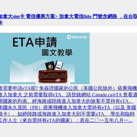
加拿大sim卡 電信優惠方案> 加拿大電信fido 門號含網路 ，在台
卡
誰需要申請eTA呢? 免簽證國家的公民（美國公民除外）搭乘飛機
進入加拿大 之前需要取得eTA。請登錄網站 Canada.ca/eTA 查看
用國家的列表。經海路或陸路進入加拿大的旅客不需持有eTA。
美國永久居民（PR）搭乘飛機進入加拿大需持有eTA（以及 美國
綠卡）。如經陸路或海路進入加拿大則不需要eTA。 學生和臨時
工作人士（來自需持有eTA的國家）：若在二〇一五年八月一...