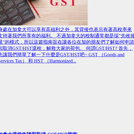
身處在加拿大可以享有高福利之外，其背後也表示有著高稅率來
支持著我們所享有的福利。 不過加拿大的稅制通常都是採"先收
退"的模式，所以這篇指南旨在讓各位在加的朋友們了解如何申請
和取消GST/HST退稅，解救大家的荷包。 何謂GST/HST? 首先，
先讓我們簡單了解一下什麼是GST/HST吧~ GST （Goods and
Services Tax） 和 HST （Harmonized...