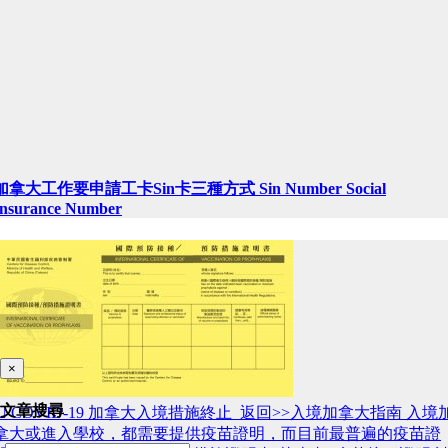
加拿大工作要申請工卡Sin卡三種方式 Sin Number Social
Insurance Number
×
文章搜尋
 COVID-19 加拿大入境措施終止 返回>>入境加拿大指南 入境
拿大或進入學校，都需要提供疫苗證明，而目前最普遍的疫苗證