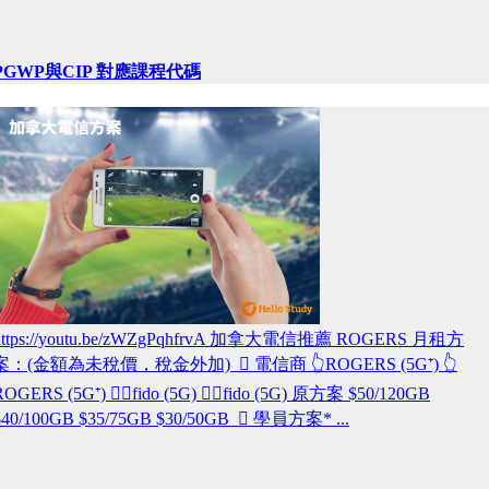
PGWP與CIP 對應課程代碼
https://youtu.be/zWZgPqhfrvA 加拿大電信推薦 ROGERS 月租方
案：(金額為未稅價，稅金外加)  電信商 👆ROGERS (5G⁺) 👆
ROGERS (5G⁺) 👆🏾fido (5G) 👆🏾fido (5G) 原方案 $50/120GB
$40/100GB $35/75GB $30/50GB  學員方案* ...