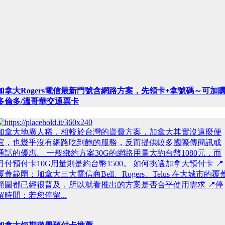
加拿大Rogers電信最新門號含網路方案，先領卡+拿號碼～可加
多倫多/溫哥華交通票卡
加拿大地廣人稀，相較於台灣的資費方案，加拿大其實沒這麼便
宜，也幾乎沒有網路吃到飽的服務，反而提供較多國際傳簡訊或
通話的優惠。 一般綁約方案30G的網路用量大約台幣1080元，而
月付預付卡10G用量則是約台幣1500。 如何挑選加拿大預付卡 📍
覆蓋範圍：加拿大三大電信商Bell、Rogers、Telus 在大城市的覆
範圍都已經很普及，所以就看推出的方案是否合乎使用需求 📍停
留時間：若您停留...