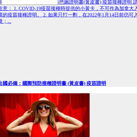
明版本： 國際預防接種/預防措施證明書(黃皮書) 疫苗接種證明 
注意： 1. COVID-19疫苗接種時提供的小黃卡，不可作為加拿大
境的疫苗接種證明。 2. 如果只打一劑，在2022年1月14日前仍可
境；...
出國必備：國際預防接種證明書 (黃皮書) 疫苗證明