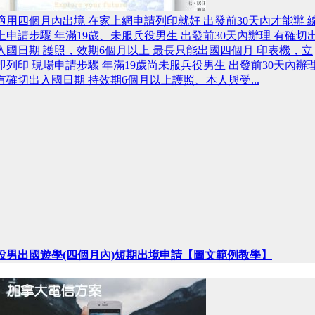
適用四個月內出境 在家上網申請列印就好 出發前30天內才能辦 
上申請步驟 年滿19歲、未服兵役男生 出發前30天內辦理 有確切
入國日期 護照，效期6個月以上 最長只能出國四個月 印表機，立
即列印 現場申請步驟 年滿19歲尚未服兵役男生 出發前30天內辦
有確切出入國日期 持效期6個月以上護照、本人與受...
役男出國遊學(四個月內)短期出境申請【圖文範例教學】