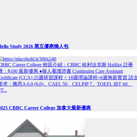
Hello Study 2026 黑五優惠懶人包
CBBC Career College 校區介紹：CBBC 哈利法克斯 Halifax 註冊
費：$100 最新優惠 ♦個人看護證書 Continuing Care Assistant
Certificate (CCA) 25週研習課程 = 18週理論課程+6週無薪實習 語
要求：雅思A 6.0 (6.0)、CAEL 50、CELPIP 7、TOEFL IBT 60、
T...
2025 CBBC Career College 加拿大最新優惠