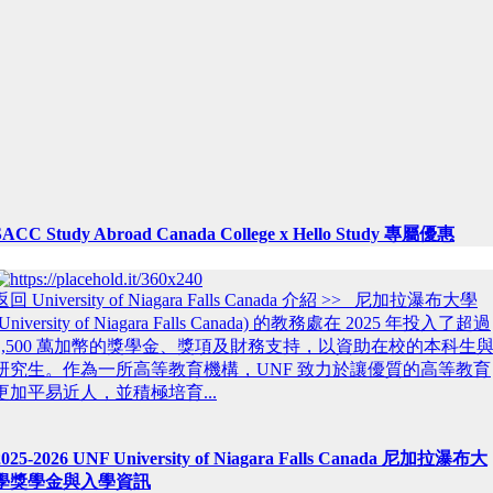
SACC Study Abroad Canada College x Hello Study 專屬優惠
返回 University of Niagara Falls Canada 介紹 >> 尼加拉瀑布大學
(University of Niagara Falls Canada) 的教務處在 2025 年投入了超過
1,500 萬加幣的獎學金、獎項及財務支持，以資助在校的本科生
研究生。作為一所高等教育機構，UNF 致力於讓優質的高等教育
更加平易近人，並積極培育...
2025-2026 UNF University of Niagara Falls Canada 尼加拉瀑布大
學獎學金與入學資訊