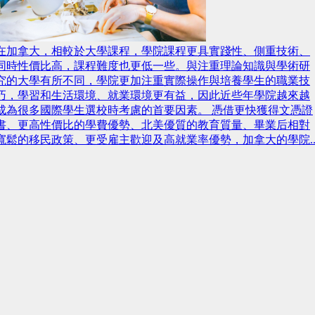
在加拿大，相較於大學課程，學院課程更具實踐性、側重技術、
同時性價比高，課程難度也更低一些。與注重理論知識與學術研
究的大學有所不同，學院更加注重實際操作與培養學生的職業技
巧，學習和生活環境、就業環境更有益，因此近些年學院越來越
成為很多國際學生選校時考慮的首要因素。 憑借更快獲得文憑證
書、更高性價比的學費優勢、北美優質的教育質量、畢業后相對
寬鬆的移民政策、更受雇主歡迎及高就業率優勢，加拿大的學院..