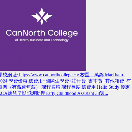
學校網址: https://www.cannorthcollege.ca/ 校區：萬錦 Markham
2024 學費優惠 總費用=國際生學費+註冊費+書本費+其他雜費 有
實習（有薪或無薪） 課程名稱 課程長度 總費用 Hello Study 優惠
ECA幼兒早期照護助理Early Childhood Assistant 38週...