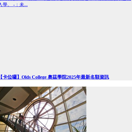
入學。 -：未...
【卡位囉】Olds College 奧茲學院2025年最新名額資訊