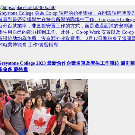
Greystone College 身為 Co-op 課程的始祖學校，在開設課程時優
考量到是否安排學生在符合所學的職場中工作。Greystone College
百分百就業率，非直接安置工作的方式，而是透過面試的安排讓
學生用自己的能力找到工作。此外， Co-op Work 安置以及 Co-op
簽證協助均為免費，沒有額外收取費用。 2月17日剛結束了溫哥
的就業博覽會 工作/實習輔導...
Greystone College 2023 最新合作企業名單及學生工作職位 溫哥華
多倫多 蒙特婁