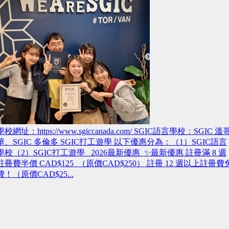
學校網址：https://www.sgiccanada.com/ SGIC語言學校：SGIC 溫
華、SGIC 多倫多 SGIC打工遊學 以下優惠分為：（1）SGIC語言
學校（2）SGIC打工遊學 2026最新優惠 ✨最新優惠 註冊滿 8 週
註冊費半價 CAD$125 （原價CAD$250） 註冊 12 週以上註冊費
費！（原價CAD$25...