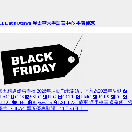
CLL at uOttawa 渥太華大學語言中心 學費優惠
黑五精選優惠學校 2026年活動尚未開始，下方為2025年活動 🏫
ILAC 🏫CES 🏫SSLC 🏫TLG 🏫CCEL 🏫UMC 🏫RCIIS 🏫EC 🏫
CLLC 🏫OHC 🏫Bayswater 🏫LSI ILAC 優惠 適用校區 多倫多、
哥華 🎉 ILAC 黑五優惠期間：11月30日止 ...