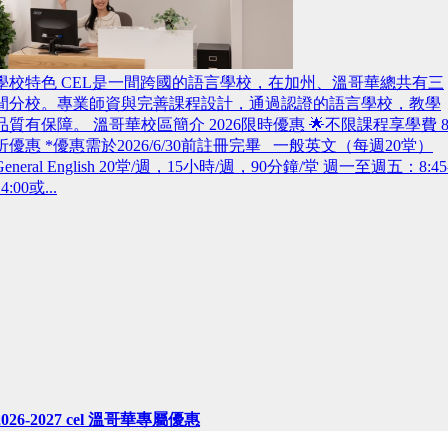
學校特色 CEL是一間跨國的語言學校，在加州、溫哥華總共有三
間分校。專業師資與完善課程設計，通過認證的語言學校，教學
品質有保障。 溫哥華校區簡介 2026限時優惠 🌟不限課程享學費 
折優惠 *優惠需於2026/6/30前註冊完畢 一般英文（每週20堂）
General English 20堂/週，15小時/週，90分鐘/堂 週一至週五：8:45
14:00或...
2026-2027 cel 溫哥華專屬優惠