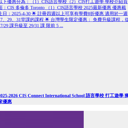
以下優惠分為：（1）CIS語言學校（2）CIS打工遊學 學校介紹頁
面：CIS 多倫多 Toronto （1）CIS語言學校 2025最新優惠 優惠截
止日：2025-4-30 🌟 註冊四週以上可享有學費8折優惠 適用於一週
27、29、31堂課的課程 🌟 台灣學生限定優惠： 免費升級課程，
27/29 課升級至 29/31 課 限前 5 ...
2025-2026 CIS Connect International School 語言學校 打工遊學 
家優惠