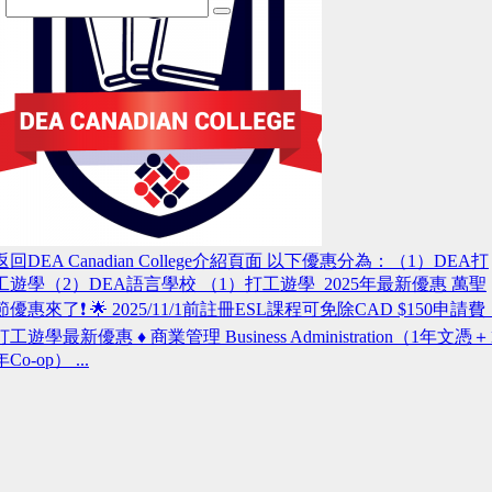
返回DEA Canadian College介紹頁面 以下優惠分為：（1）DEA打
工遊學（2）DEA語言學校 （1）打工遊學 2025年最新優惠 萬聖
節優惠來了❗️ 🌟 2025/11/1前註冊ESL課程可免除CAD $150申請
打工遊學最新優惠 ♦ 商業管理 Business Administration（1年文憑＋
年Co-op） ...