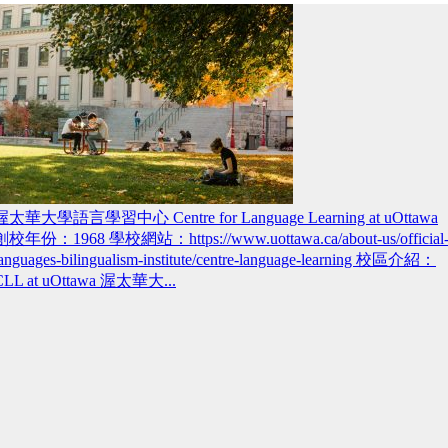
渥太華大學語言學習中心 Centre for Language Learning at uOttawa
創校年份：1968 學校網站：https://www.uottawa.ca/about-us/official
languages-bilingualism-institute/centre-language-learning 校區介紹：
CLL at uOttawa 渥太華大...