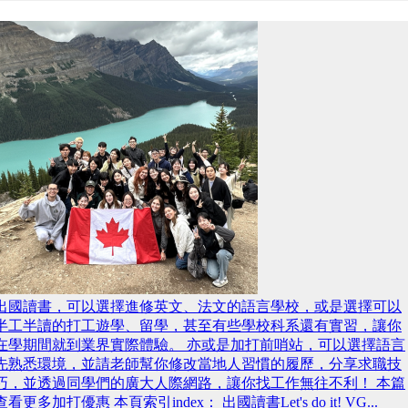
出國讀書，可以選擇進修英文、法文的語言學校，或是選擇可以
半工半讀的打工遊學、留學，甚至有些學校科系還有實習，讓你
在學期間就到業界實際體驗。 亦或是加打前哨站，可以選擇語言
先熟悉環境，並請老師幫你修改當地人習慣的履歷，分享求職技
巧，並透過同學們的廣大人際網路，讓你找工作無往不利！ 本篇
查看更多加打優惠 本頁索引index： 出國讀書Let's do it! VG...