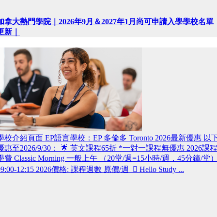
加拿大熱門學院｜2026年9月＆2027年1月尚可申請入學學校名單
更新｜
學校介紹頁面 EP語言學校：EP 多倫多 Toronto 2026最新優惠 以
優惠至2026/9/30： 🌟 英文課程65折 *一對一課程無優惠 2026課
學費 Classic Morning 一般上午 （20堂/週=15小時/週，45分鐘/堂
09:00-12:15 2026價格: 課程週數 原價/週  Hello Study ...