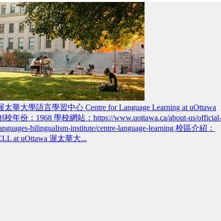
渥太華大學語言學習中心 Centre for Language Learning at uOttawa
創校年份：1968 學校網站：https://www.uottawa.ca/about-us/official
languages-bilingualism-institute/centre-language-learning 校區介紹：
CLL at uOttawa 渥太華大...