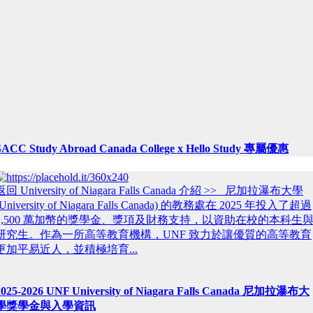
SACC Study Abroad Canada College x Hello Study 專屬優惠
返回 University of Niagara Falls Canada 介紹 >> 尼加拉瀑布大學
(University of Niagara Falls Canada) 的教務處在 2025 年投入了超過
1,500 萬加幣的獎學金、獎項及財務支持，以資助在校的本科生
研究生。作為一所高等教育機構，UNF 致力於讓優質的高等教育
更加平易近人，並積極培育...
2025-2026 UNF University of Niagara Falls Canada 尼加拉瀑布大
學獎學金與入學資訊