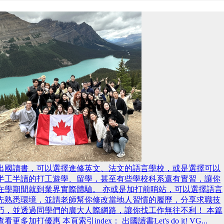
出國讀書，可以選擇進修英文、法文的語言學校，或是選擇可以
半工半讀的打工遊學、留學，甚至有些學校科系還有實習，讓你
在學期間就到業界實際體驗。 亦或是加打前哨站，可以選擇語言
先熟悉環境，並請老師幫你修改當地人習慣的履歷，分享求職技
巧，並透過同學們的廣大人際網路，讓你找工作無往不利！ 本篇
查看更多加打優惠 本頁索引index： 出國讀書Let's do it! VG...