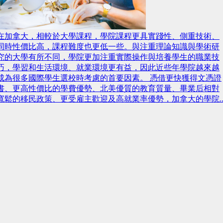
在加拿大，相較於大學課程，學院課程更具實踐性、側重技術、
同時性價比高，課程難度也更低一些。與注重理論知識與學術研
究的大學有所不同，學院更加注重實際操作與培養學生的職業技
巧，學習和生活環境、就業環境更有益，因此近些年學院越來越
成為很多國際學生選校時考慮的首要因素。 憑借更快獲得文憑證
書、更高性價比的學費優勢、北美優質的教育質量、畢業后相對
寬鬆的移民政策、更受雇主歡迎及高就業率優勢，加拿大的學院..