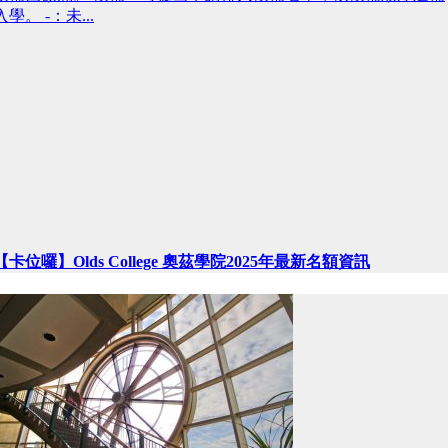
入學。 -：未...
【卡位囉】Olds College 奧茲學院2025年最新名額資訊