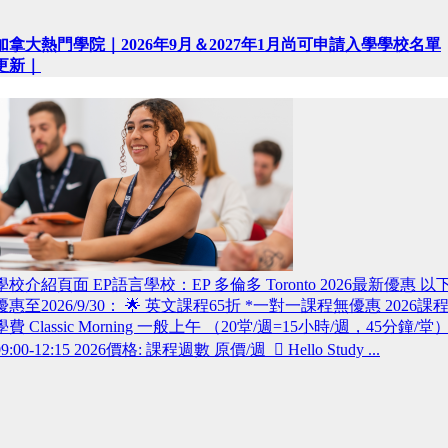
加拿大熱門學院｜2026年9月＆2027年1月尚可申請入學學校名單
更新｜
學校介紹頁面 EP語言學校：EP 多倫多 Toronto 2026最新優惠 以
優惠至2026/9/30： 🌟 英文課程65折 *一對一課程無優惠 2026課
學費 Classic Morning 一般上午 （20堂/週=15小時/週，45分鐘/堂
09:00-12:15 2026價格: 課程週數 原價/週  Hello Study ...