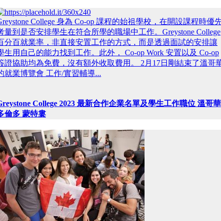
Greystone College 身為 Co-op 課程的始祖學校，在開設課程時優
考量到是否安排學生在符合所學的職場中工作。Greystone College
百分百就業率，非直接安置工作的方式，而是透過面試的安排讓
學生用自己的能力找到工作。此外， Co-op Work 安置以及 Co-op
簽證協助均為免費，沒有額外收取費用。 2月17日剛結束了溫哥
的就業博覽會 工作/實習輔導...
Greystone College 2023 最新合作企業名單及學生工作職位 溫哥華
多倫多 蒙特婁