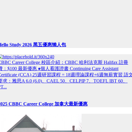
Hello Study 2026 黑五優惠懶人包
CBBC Career College 校區介紹：CBBC 哈利法克斯 Halifax 註冊
費：$100 最新優惠 ♦個人看護證書 Continuing Care Assistant
Certificate (CCA) 25週研習課程 = 18週理論課程+6週無薪實習 語
要求：雅思A 6.0 (6.0)、CAEL 50、CELPIP 7、TOEFL IBT 60、
T...
2025 CBBC Career College 加拿大最新優惠