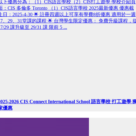
以下優惠分為：（1）CIS語言學校（2）CIS打工遊學 學校介紹頁
面：CIS 多倫多 Toronto （1）CIS語言學校 2025最新優惠 優惠截
止日：2025-4-30 🌟 註冊四週以上可享有學費8折優惠 適用於一週
27、29、31堂課的課程 🌟 台灣學生限定優惠： 免費升級課程，
27/29 課升級至 29/31 課 限前 5 ...
2025-2026 CIS Connect International School 語言學校 打工遊學 
家優惠