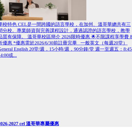
學校特色 CEL是一間跨國的語言學校，在加州、溫哥華總共有三
間分校。專業師資與完善課程設計，通過認證的語言學校，教學
品質有保障。 溫哥華校區簡介 2026限時優惠 🌟不限課程享學費 
折優惠 *優惠需於2026/6/30前註冊完畢 一般英文（每週20堂）
General English 20堂/週，15小時/週，90分鐘/堂 週一至週五：8:45
14:00或...
2026-2027 cel 溫哥華專屬優惠