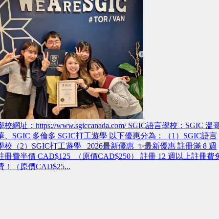
學校網址：https://www.sgiccanada.com/ SGIC語言學校：SGIC 溫
華、SGIC 多倫多 SGIC打工遊學 以下優惠分為：（1）SGIC語言
學校（2）SGIC打工遊學 2026最新優惠 ✨最新優惠 註冊滿 8 週
註冊費半價 CAD$125 （原價CAD$250） 註冊 12 週以上註冊費
費！（原價CAD$25...