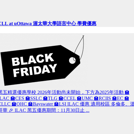
CLL at uOttawa 渥太華大學語言中心 學費優惠
黑五精選優惠學校 2026年活動尚未開始，下方為2025年活動 🏫
ILAC 🏫CES 🏫SSLC 🏫TLG 🏫CCEL 🏫UMC 🏫RCIIS 🏫EC 🏫
CLLC 🏫OHC 🏫Bayswater 🏫LSI ILAC 優惠 適用校區 多倫多、
哥華 🎉 ILAC 黑五優惠期間：11月30日止 ...