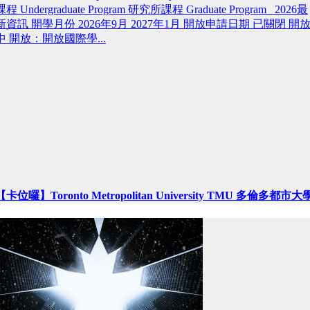
課程 Undergraduate Program 研究所課程 Graduate Program 2026最
新資訊 開學月份 2026年9月 2027年1月 開放申請日期 已關閉 開
中 開放：開放國際學...
【卡位囉】Toronto Metropolitan University TMU 多倫多都市大