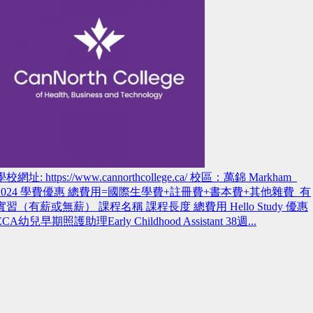
學校網址: https://www.cannorthcollege.ca/ 校區：萬錦 Markham
2024 學費優惠 總費用=國際生學費+註冊費+書本費+其他雜費 有
實習（有薪或無薪） 課程名稱 課程長度 總費用 Hello Study 優惠
ECA幼兒早期照護助理Early Childhood Assistant 38週...