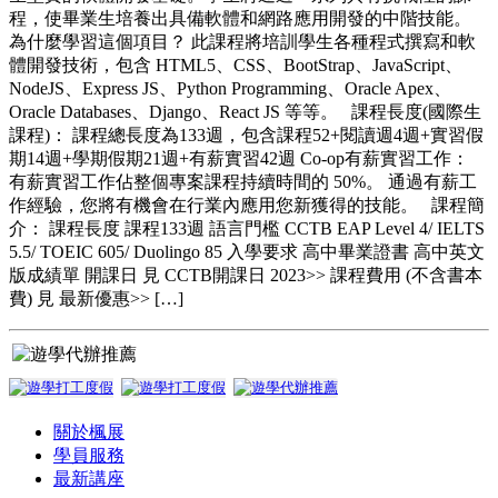
程，使畢業生培養出具備軟體和網路應用開發的中階技能。
為什麼學習這個項目？ 此課程將培訓學生各種程式撰寫和軟
體開發技術，包含 HTML5、CSS、BootStrap、JavaScript、
NodeJS、Express JS、Python Programming、Oracle Apex、
Oracle Databases、Django、React JS 等等。 課程長度(國際生
課程)： 課程總長度為133週，包含課程52+閱讀週4週+實習假
期14週+學期假期21週+有薪實習42週 Co-op有薪實習工作：
有薪實習工作佔整個專案課程持續時間的 50%。 通過有薪工
作經驗，您將有機會在行業內應用您新獲得的技能。 課程簡
介： 課程長度 課程133週 語言門檻 CCTB EAP Level 4/ IELTS
5.5/ TOEIC 605/ Duolingo 85 入學要求 高中畢業證書 高中英文
版成績單 開課日 見 CCTB開課日 2023>> 課程費用 (不含書本
費) 見 最新優惠>> […]
關於楓展
學員服務
最新講座