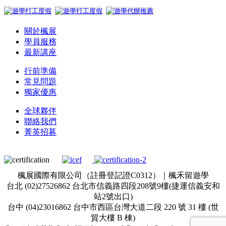
關於楓展
學員服務
最新講座
行前準備
常見問題
獨家優惠
全球夥伴
聯絡我們
菁英招募
楓展國際有限公司（註冊登記證C0312）｜楓禾留遊學
台北 (02)27526862 台北市信義路四段208號9樓(捷運信義安和
站2號出口)
台中 (04)23016862 台中市西區台灣大道二段 220 號 31 樓 (世
貿大樓 B 棟)