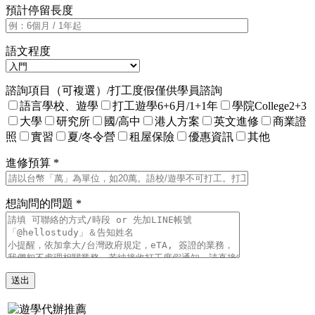
預計停留長度
語文程度
諮詢項目（可複選）/打工度假僅供學員諮詢
語言學校、遊學
打工遊學6+6月/1+1年
學院College2+3
大學
研究所
國/高中
港人方案
英文進修
商業證
照
實習
夏/冬令營
租屋保險
優惠資訊
其他
進修預算 *
想詢問的問題 *