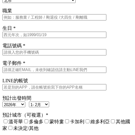
職業
生日 *
電話號碼 *
電子郵件 *
LINE的帳號
預計出發時間
預計城市（可複選）*
溫哥華
多倫多
蒙特婁
卡加利
維多利亞
其他國
家
未決定/其他