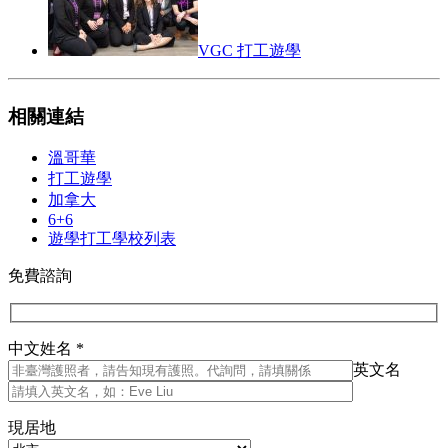
VGC 打工遊學
相關連結
溫哥華
打工遊學
加拿大
6+6
遊學打工學校列表
免費諮詢
中文姓名 *
英文名
現居地