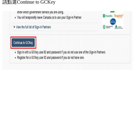
請點選Continue to GCKey