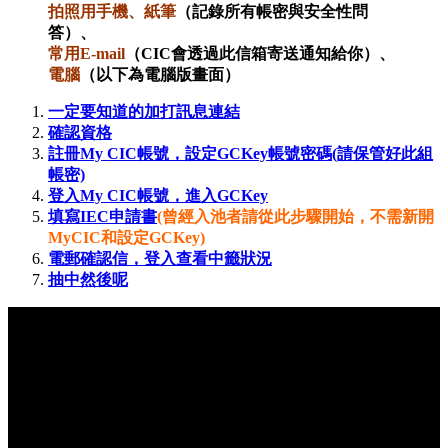
拍照用手機、紙筆
（記錄所有帳密與安全性問
答）、
常用E-mail
（CIC會透過此信箱寄送通知給你）、
電腦
（以下為電腦版畫面）
一定要知道的加打訊息連結
確認資格
註冊My CIC帳號，設定GCKey帳號密碼(請保管好此組
帳密)
登入My CIC帳號，進入GCKey
填寫IEC申請書
(曾經入池者請從此步驟開始，不需新開
MyCIC和設定GCKey)
電郵確認信，登入查看中籤狀況
抽中然後呢