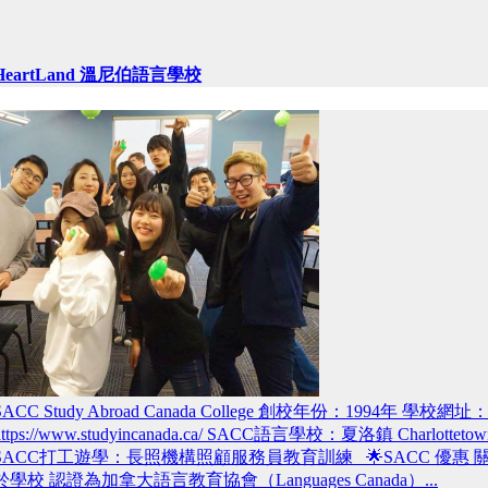
HeartLand 溫尼伯語言學校
SACC Study Abroad Canada College 創校年份：1994年 學校網址
https://www.studyincanada.ca/ SACC語言學校：夏洛鎮 Charlottetow
SACC打工遊學：長照機構照顧服務員教育訓練 🌟SACC 優惠 
於學校 認證為加拿大語言教育協會（Languages Canada）...