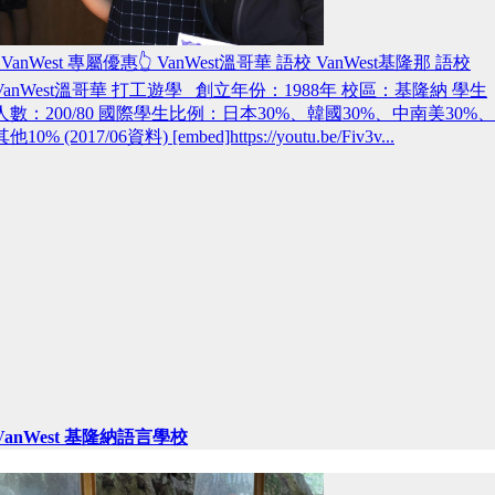
VanWest 專屬優惠👆 VanWest溫哥華 語校 VanWest基隆那 語校
VanWest溫哥華 打工遊學 創立年份：1988年 校區：基隆納 學生
人數：200/80 國際學生比例：日本30%、韓國30%、中南美30%、
其他10% (2017/06資料) [embed]https://youtu.be/Fiv3v...
VanWest 基隆納語言學校