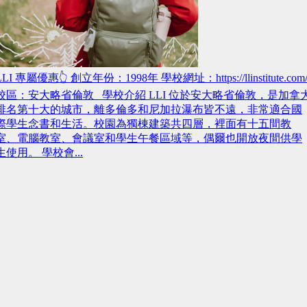
LLI 專屬優惠👆 創立年份：1998年 學校網址：https://llinstitute.com
校區：安大略省倫敦 學校介紹 LLI 位於安大略省倫敦，是加拿
排名第十大的城市，離多倫多和尼加拉瀑布皆不遠，非常適合國
際學生念書和生活。校園為獨棟建築共四層，裡面有十五間教
室、電腦教室、會議室和學生午餐區域等，偶爾也開放夜間供學
生使用。 學校會...