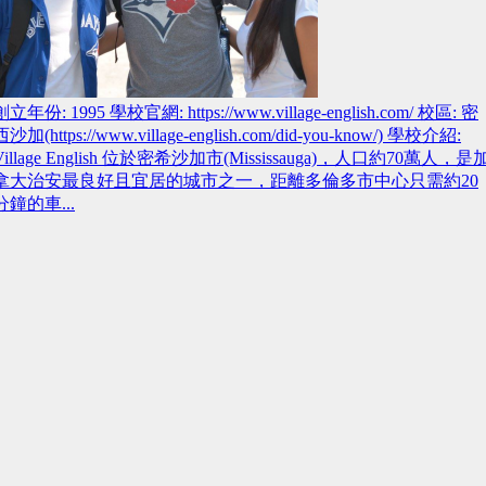
創立年份: 1995 學校官網: https://www.village-english.com/ 校區: 密
西沙加(https://www.village-english.com/did-you-know/) 學校介紹:
Village English 位於密希沙加市(Mississauga)，人口約70萬人，是
拿大治安最良好且宜居的城市之一，距離多倫多市中心只需約20
分鐘的車...