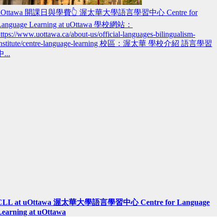
uOttawa 開課日與學費👆 渥太華大學語言學習中心 Centre for
Language Learning at uOttawa 學校網站：
ttps://www.uottawa.ca/about-us/official-languages-bilingualism-
institute/centre-language-learning 校區：渥太華 學校介紹 語言學習
...
CLL at uOttawa 渥太華大學語言學習中心 Centre for Language
Learning at uOttawa