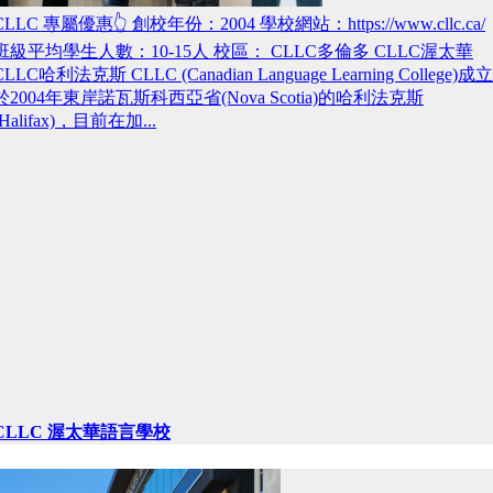
CLLC 專屬優惠👆 創校年份：2004 學校網站：https://www.cllc.ca/
班級平均學生人數：10-15人 校區： CLLC多倫多 CLLC渥太華
CLLC哈利法克斯 CLLC (Canadian Language Learning College)成立
於2004年東岸諾瓦斯科西亞省(Nova Scotia)的哈利法克斯
(Halifax)，目前在加...
CLLC 渥太華語言學校