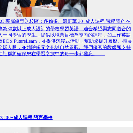
EC 專屬優惠👆 校區：多倫多、溫哥華 30+成人課程 課程簡介 在
專為30歲以上成人設計的學校學習英語，適合希望與志同道合的
人一同學習的學生。提供以職業目標為導向的課程，如工作英語
及EC x FutureLearn，並提供沉浸式活動，幫助您提升履歷、擴展
全球人脈，並體驗多元文化與自然景觀。我們優秀的教師和支持
性社群將確保您在學習之旅中的每一步都難忘。 ...
EC 30+成人課程 語言學校