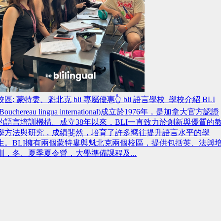
校區: 蒙特婁、魁北克 bli 專屬優惠👆 bli 語言學校 學校介紹 BLI
(Bouchereau lingua international)成立於1976年，是加拿大官方認證
的語言培訓機構。成立38年以來，BLI一直致力於創新與優質的
學方法與研究，成績斐然，培育了許多嚮往提升語言水平的學
生。BLI擁有兩個蒙特婁與魁北克兩個校區，提供包括英、法與
訓，冬、夏季夏令營，大學準備課程及...