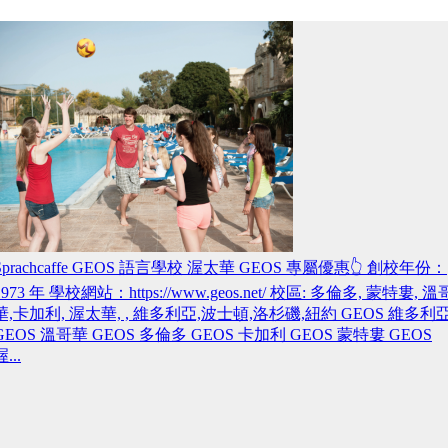
Sprachcaffe GEOS 語言學校 渥太華 GEOS 專屬優惠👆 創校年份：
1973 年 學校網站：https://www.geos.net/ 校區: 多倫多, 蒙特婁, 溫
華,卡加利, 渥太華, , 維多利亞,波士頓,洛杉磯,紐約 GEOS 維多利
GEOS 溫哥華 GEOS 多倫多 GEOS 卡加利 GEOS 蒙特婁 GEOS
...