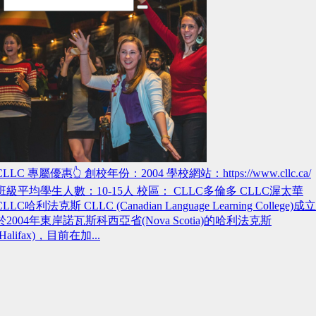
CLLC 專屬優惠👆 創校年份：2004 學校網站：https://www.cllc.ca/
班級平均學生人數：10-15人 校區： CLLC多倫多 CLLC渥太華
CLLC哈利法克斯 CLLC (Canadian Language Learning College)成立
於2004年東岸諾瓦斯科西亞省(Nova Scotia)的哈利法克斯
(Halifax)，目前在加...