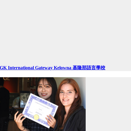
IGK International Gateway Kelowna 基隆那語言學校