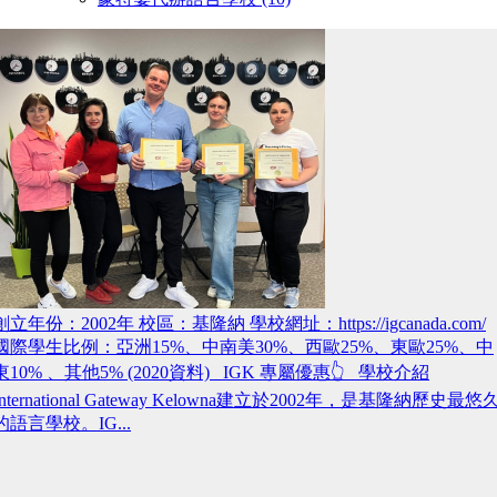
創立年份：2002年 校區：基隆納 學校網址：https://igcanada.com/
國際學生比例：亞洲15%、中南美30%、西歐25%、東歐25%、中
東10% 、其他5% (2020資料) IGK 專屬優惠👆 學校介紹
International Gateway Kelowna建立於2002年，是基隆納歷史最悠
的語言學校。IG...