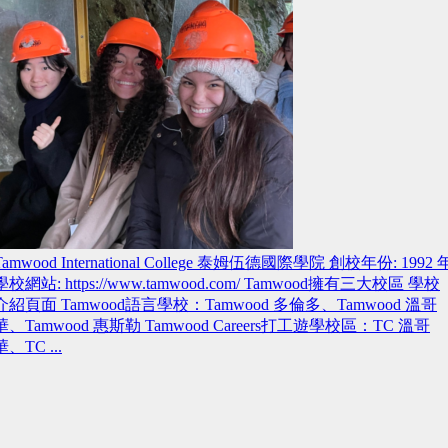
Tamwood International College 泰姆伍德國際學院 創校年份: 1992 
學校網站: https://www.tamwood.com/ Tamwood擁有三大校區 學校
介紹頁面 Tamwood語言學校：Tamwood 多倫多、Tamwood 溫哥
華、Tamwood 惠斯勒 Tamwood Careers打工遊學校區：TC 溫哥
華、TC ...