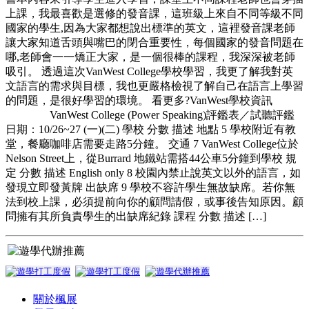
上課，我最喜歡是選修的發音課，這班級上來自不同等級不同
國家的學生,因為大家都想說出標準的英文，這裡發音課老師
讓大家知道舌頭與嘴巴的閉合重要性，每個國家的發音問題在
哪,老師會一一矯正大家，是一個很棒的課程，我深深被老師
吸引。 透過這次VanWest College學校學習，我更了解我對英
文語言的需求與目標，我也更嚴格檢視了解自己在語言上學習
的問題，是很好學習的環境。 看更多?VanWest學校資訊
VanWest College (Power Speaking)評鑑表／試聽評鑑
日期：10/26~27 (一)(二) 學校 分數 描述 地點 5 學校附近有教
堂，餐廳咖啡店需要走路5分鐘。 交通 7 VanWest College位於
Nelson Street上，從Burrard 地鐵站需搭44公車5分鐘到學校 規
定 分數 描述 English only 8 校園內禁止說英文以外的語言，如
發現立即發黃牌 出缺席 9 學校不容許學生無故缺席。若你無
法到校上課，必須提前向你的顧問請假，或事後告知原因。顧
問擁有其所負責學生的出缺席紀錄 課程 分數 描述 […]
關於楓展