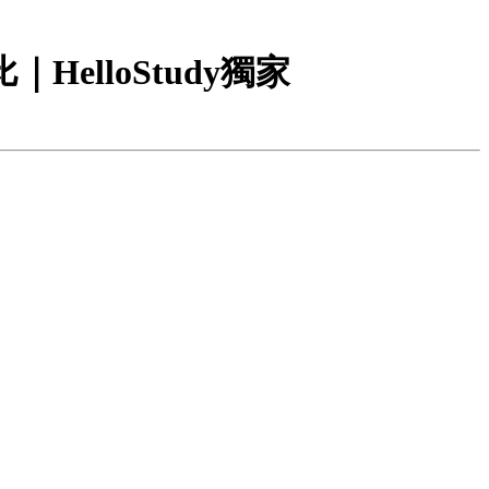
HelloStudy獨家