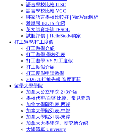
語言學校比較 ILSC
語言學校比較 VGC
哪家語言學校比較好 | VanWest解析
雅思課 IELTS 介紹
英文師資培訓TESOL
試聽評價｜HelloStudy獨家
打工遊學/打工度假
打工遊學介紹
打工遊學 學校列表
打工遊學 VS 打工度假
打工度假介紹
打工度假申請教學
2026 加打搶先報 進度更新
留學大學學院
加拿大公立學院 2+3介紹
學校代辦/自辦 比較、常見問題
加拿大學院列表-西岸
加拿大學院列表-中部
加拿大學院列表-東岸
加拿大大學學院、研究所介紹
大學清單 University