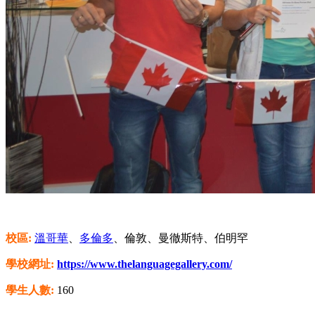
校區:
溫哥華
、
多倫多
、倫敦、曼徹斯特、伯明罕
學校網址:
https://www.thelanguagegallery.com/
學生人數:
160