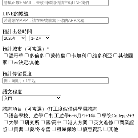
LINE的帳號
預計出發時間
預計城市（可複選）*
溫哥華
多倫多
蒙特婁
卡加利
維多利亞
其他國
家
未決定/其他
預計停留長度
語文程度
諮詢項目（可複選）/打工度假僅供學員諮詢
語言學校、遊學
打工遊學6+6月/1+1年
學院College2+3
大學
研究所
國/高中
港人方案
英文進修
商業證
照
實習
夏/冬令營
租屋保險
優惠資訊
其他