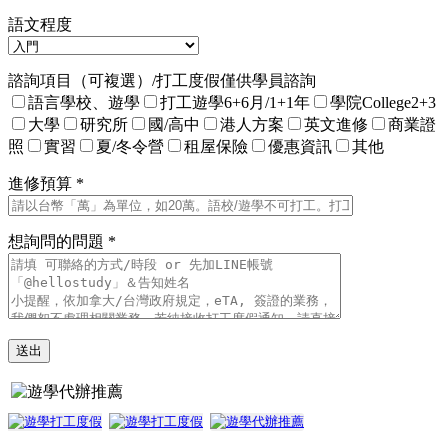
語文程度
諮詢項目（可複選）/打工度假僅供學員諮詢
語言學校、遊學
打工遊學6+6月/1+1年
學院College2+3
大學
研究所
國/高中
港人方案
英文進修
商業證
照
實習
夏/冬令營
租屋保險
優惠資訊
其他
進修預算 *
想詢問的問題 *