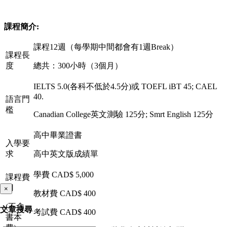
課程簡介:
課程12週（每學期中間都會有1週Break）
課程長
度
總共：300小時（3個月）
IELTS 5.0(各科不低於4.5分)或 TOEFL iBT 45; CAEL
40.
語言門
檻
Canadian College英文測驗 125分; Smrt English 125分
高中畢業證書
入學要
求
高中英文版成績單
學費 CAD$ 5,000
課程費
用
×
教材費 CAD$ 400
(不含
文章搜尋
考試費 CAD$ 400
書本