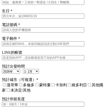
生日 *
電話號碼 *
電子郵件 *
LINE的帳號
預計出發時間
預計城市（可複選）*
溫哥華
多倫多
蒙特婁
卡加利
維多利亞
其他國
家
未決定/其他
預計停留長度