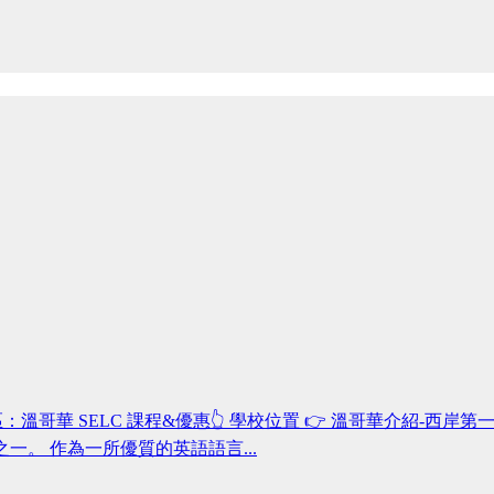
nada/ 校區：溫哥華 SELC 課程&優惠👆 學校位置 👉 溫哥華介紹-西岸第一
一。 作為一所優質的英語語言...