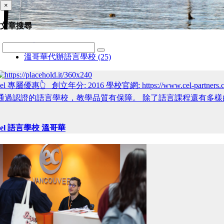
×
文章搜尋
全部 (25)
溫哥華代辦語言學校 (25)
cel 專屬優惠👆 創立年分: 2016 學校官網: https://www.
通過認證的語言學校，教學品質有保障。 除了語言課程還有多樣
cel 語言學校 溫哥華