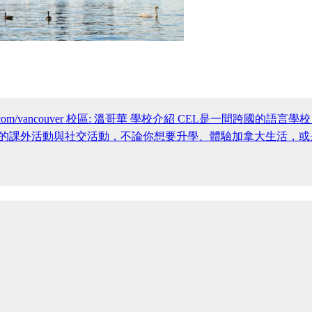
cel-partners.com/vancouver 校區: 溫哥華 學校介紹 
的課外活動與社交活動，不論你想要升學、體驗加拿大生活，或是訓