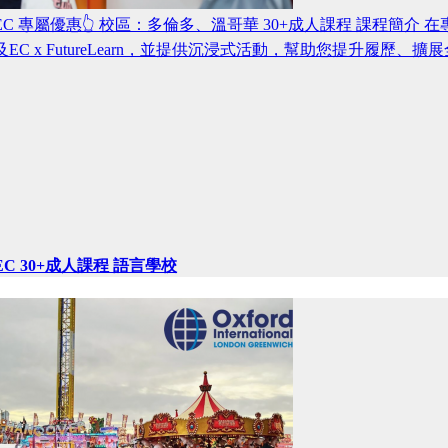
EC 專屬優惠👆 校區：多倫多、溫哥華 30+成人課程 課程
及EC x FutureLearn，並提供沉浸式活動，幫助您提升
EC 30+成人課程 語言學校