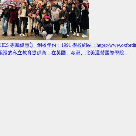
OIES 專屬優惠👆 創校年份：1991 學校網站：https://www.oxfordin
認證的私立教育提供商，在英國、歐洲、北美運營國際學院...