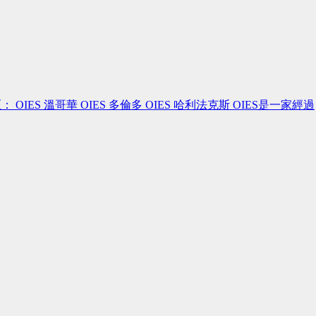
：13人 校區： OIES 溫哥華 OIES 多倫多 OIES 哈利法克斯 OIES是一家經過