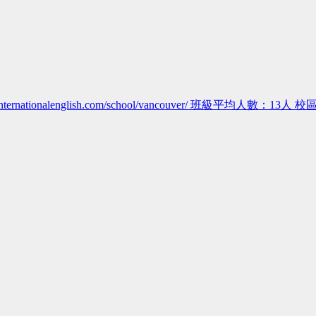
ternationalenglish.com/school/vancouver/ 班級平均人數