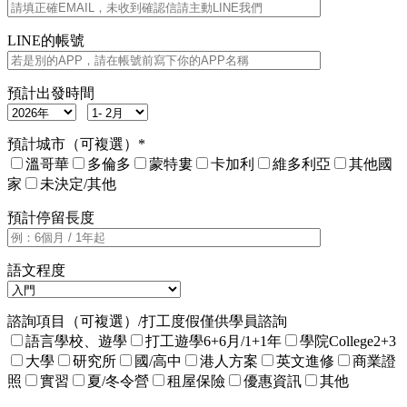
LINE的帳號
預計出發時間
預計城市（可複選）*
溫哥華
多倫多
蒙特婁
卡加利
維多利亞
其他國
家
未決定/其他
預計停留長度
語文程度
諮詢項目（可複選）/打工度假僅供學員諮詢
語言學校、遊學
打工遊學6+6月/1+1年
學院College2+3
大學
研究所
國/高中
港人方案
英文進修
商業證
照
實習
夏/冬令營
租屋保險
優惠資訊
其他