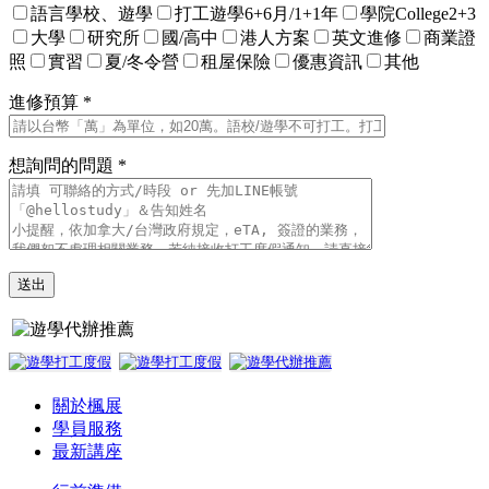
語言學校、遊學
打工遊學6+6月/1+1年
學院College2+3
大學
研究所
國/高中
港人方案
英文進修
商業證
照
實習
夏/冬令營
租屋保險
優惠資訊
其他
進修預算 *
想詢問的問題 *
關於楓展
學員服務
最新講座