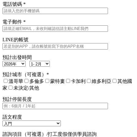
電話號碼 *
電子郵件 *
LINE的帳號
預計出發時間
預計城市（可複選）*
溫哥華
多倫多
蒙特婁
卡加利
維多利亞
其他國
家
未決定/其他
預計停留長度
語文程度
諮詢項目（可複選）/打工度假僅供學員諮詢