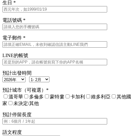
生日 *
電話號碼 *
電子郵件 *
LINE的帳號
預計出發時間
預計城市（可複選）*
溫哥華
多倫多
蒙特婁
卡加利
維多利亞
其他國
家
未決定/其他
預計停留長度
語文程度