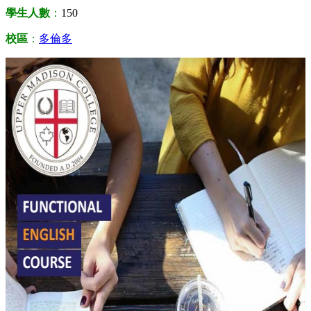
學生人數
：
150
校區
：
多倫多