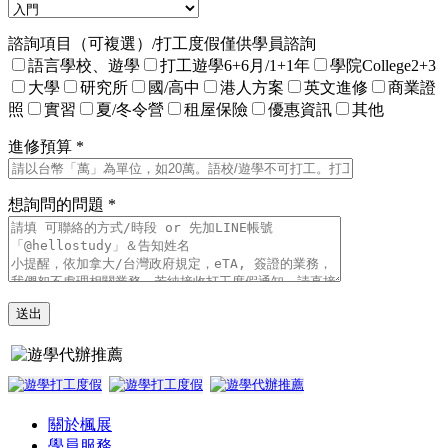
諮詢項目（可複選）/打工度假僅供學員諮詢
語言學校、遊學
打工遊學6+6月/1+1年
學院College2+3
大學
研究所
國/高中
港人方案
英文進修
商業證
照
實習
夏/冬令營
租屋保險
優惠資訊
其他
進修預算 *
想詢問的問題 *
關於楓展
學員服務