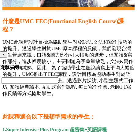
什麼是UMC FEC(Functional English Course)課
程？
UMC此課程設計目標為協助學生對於語法,文法和寫作技巧的
的提升。透
過學生對於
UMC
原本課程的反饋，我們發現台灣
學生普遍來說，口
語
&
聽力部分可大幅度的進步，但閱讀
&
寫
×
作部分，進步幅度較小，
主要問題為字彙量缺乏，文法
&
寫作
文章搜尋
技巧不夠純熟。因此，
為了協助學生在聽說讀寫上平均大幅度
的提升，
UMC
推出了
FEC
課程，設計目標為協助學生對於語
法
/
文法和寫作技巧的的提升，
透過影片採訪
,
小型主題式工作
坊
,
閱讀經典讀本
,
互動式寫作課程
,
每日寫作作業
,
老師
1:1
寫
作反饋等方式協助學生。
此課程適合以下幾類型需求的學生：
1.Super Intensive Plus Program
超密集
+
英語課程