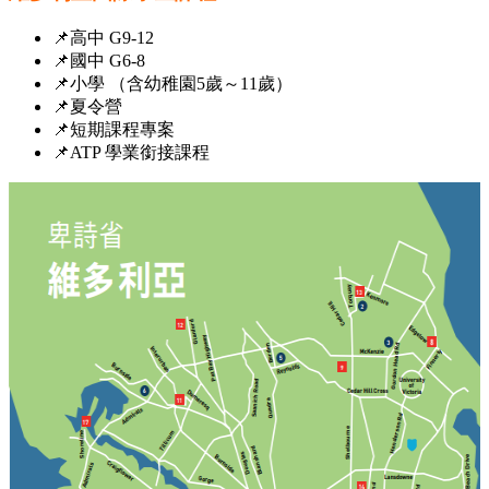
📌高中 G9-12
📌國中 G6-8
📌小學 （含幼稚園5歲～11歲）
📌夏令營
📌短期課程專案
📌ATP 學業銜接課程