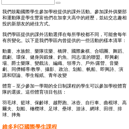
我們鼓勵國際學生參加學校提供的課外活動。參加課外俱樂部
和運動隊是學生豐富他們在加拿大高中的經歷，並結交志趣相
投的新朋友的絕佳方式。
我們學區提供的課外活動選擇在每所學校都不同，可能會每年
有所變化。以下是我們學區內曾提供的一些活動的樣本清單：
動畫、水族館、樂隊弦樂、橋牌、國際象棋、合唱團、舞蹈、
戲劇、環保、健身與鍛煉、釣魚、同志/直的聯盟、即興劇
場、爵士樂隊、變戲法、編織、領導力、戶外/露營、音樂
劇、同儕輔導/教學、攝影、政治、划船、帆船、即興詩、演
講和辯論、學生報紙、青年改變
體育 – 至少參加一學期的全日制課程的學生可以參加學校體育
隊的選拔。這些體育項目包括：
羽毛球、籃球、保齡球、越野跑、冰壺、自行車、曲棍球、高
爾夫、划船、橄欖球、足球、壘球、游泳、網球、田徑、排
球、摔角
維多利亞國際學生課程