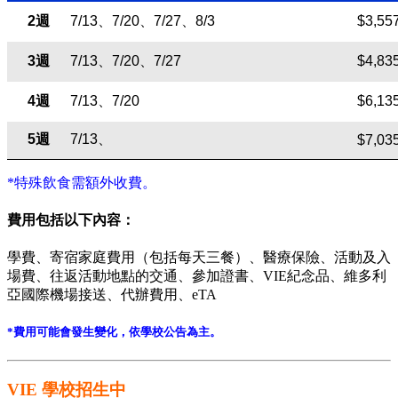
、
、
2
週
7/13
、
7/20
7/27
8/3
$3,55
、
、
3
週
7/13
7/20
7/27
$4,83
、
4
週
7/13
7/20
$6,13
、
5
週
7/13
$7,03
*特殊飲食需額外收費。
費用包括以下內容：
學費、寄宿家庭費用（包括每天三餐）、醫療保險、活動及入
場費、往返活動地點的交通、參加證書、VIE紀念品、維多利
亞國際機場接送、代辦費用、eTA
*費用可能會發生變化，依學校公告為主。
VIE 學校招生中