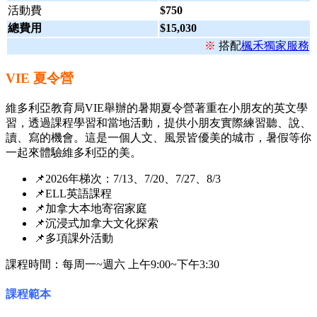
活動費
$750
總費用
$15,030
※
搭配
楓禾獨家服務
VIE 夏令營
維多利亞教育局VIE舉辦的暑期夏令營著重在小朋友的英文學
習，透過課程學習和當地活動，提供小朋友實際練習聽、說、
讀、寫的機會。這是一個人文、風景皆優美的城市，暑假等你
一起來體驗維多利亞的美。
📌2026年梯次：7/13、7/20、7/27、8/3
📌ELL英語課程
📌加拿大本地寄宿家庭
📌沉浸式加拿大文化探索
📌多項課外活動
課程時間：每周一~週六 上午9:00~下午3:30
課程範本