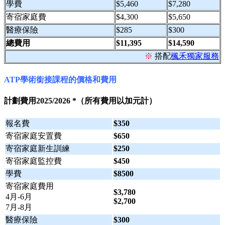
學費
$5,460
$7,280
寄宿家庭費
$4,300
$5,650
醫療保險
$285
$300
總費用
$11,395
$14,590
※
搭配
楓禾獨家服務
ATP學術銜接課程的價格和費用
計劃費用2025/2026 *（所有費用以加元計）
報名費
$350
寄宿家庭安置費
$650
寄宿家庭新生訓練
$250
寄宿家庭監控費
$450
學費
$8500
寄宿家庭費用
$3,780
4月-6月
$2,700
7月-8月
醫療保險
$300