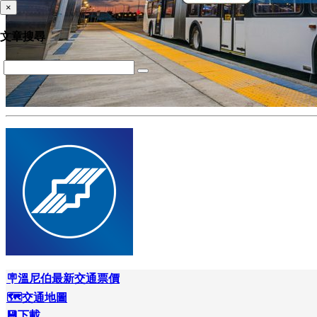
×
文章搜尋
🪧溫尼伯最新交通票價
🗺️交通地圖
💾下載