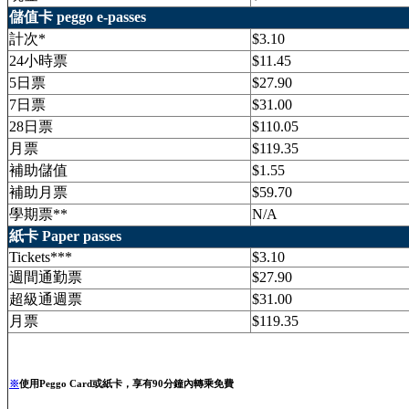
儲值卡 peggo e-passes
計次*
$3.10
24小時票
$11.45
5日票
$27.90
7日票
$31.00
28日票
$110.05
月票
$119.35
補助儲值
$1.55
補助月票
$59.70
學期票**
N/A
紙卡 Paper passes
Tickets***
$3.10
週間通勤票
$27.90
超級通週票
$31.00
月票
$119.35
※
使用Peggo Card或紙卡，享有90分鐘內轉乘免費