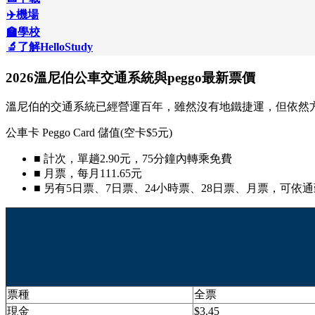
✈️機場
🏫學校
🔬了解HelloStudy
2026溫尼伯公車交通系統與peggo最新票價
溫尼伯的交通系統已經營運百年，雖然沒有地鐵捷運，但依然
公車卡 Peggo Card 儲值(空卡$5元)
■ 計次，單趟2.90元，75分鐘內轉乘免費
■ 月票，每月111.65元
■ 另有5日票、7日票、24小時票、28日票、月票，可依
票種
全票
現金
$3.45