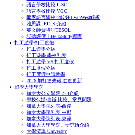
語言學校比較 ILSC
語言學校比較 VGC
哪家語言學校比較好 | VanWest解析
雅思課 IELTS 介紹
英文師資培訓TESOL
試聽評價｜HelloStudy獨家
打工遊學/打工度假
打工遊學介紹
打工遊學 學校列表
打工遊學 VS 打工度假
打工度假介紹
打工度假申請教學
2026 加打搶先報 進度更新
留學大學學院
加拿大公立學院 2+3介紹
學校代辦/自辦 比較、常見問題
加拿大學院列表-西岸
加拿大學院列表-中部
加拿大學院列表-東岸
加拿大大學學院、研究所介紹
大學清單 University