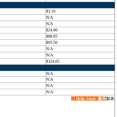
$3.10
N/A
N/A
$24.80
$88.05
$95.50
N/A
N/A
$324.65
N/A
N/A
N/A
N/A

Hello Study 楓禾
製表