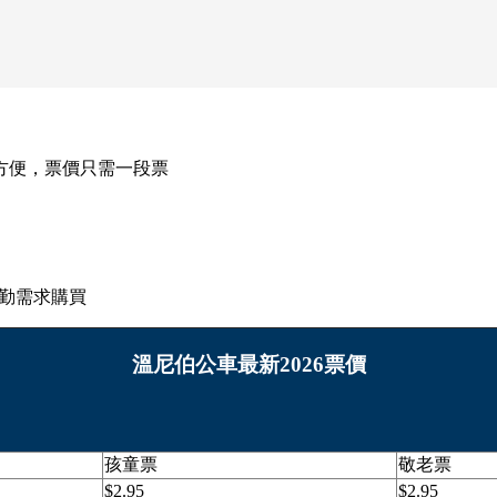
方便，票價只需一段票
通勤需求購買
溫尼伯公車最新2026票價
孩童票
敬老票
$2.95
$2.95