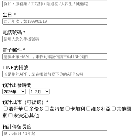
生日 *
電話號碼 *
電子郵件 *
LINE的帳號
預計出發時間
預計城市（可複選）*
溫哥華
多倫多
蒙特婁
卡加利
維多利亞
其他國
家
未決定/其他
預計停留長度