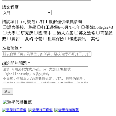
語文程度
諮詢項目（可複選）/打工度假僅供學員諮詢
語言學校、遊學
打工遊學6+6月/1+1年
學院College2+3
大學
研究所
國/高中
港人方案
英文進修
商業證
照
實習
夏/冬令營
租屋保險
優惠資訊
其他
進修預算 *
想詢問的問題 *