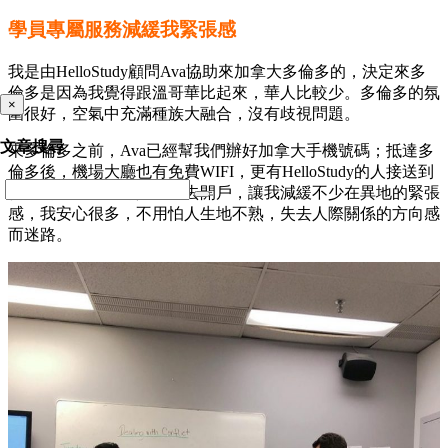
學員專屬服務減緩我緊張感
我是由HelloStudy顧問Ava協助來加拿大多倫多的，決定來多
倫多是因為我覺得跟溫哥華比起來，華人比較少。多倫多的氛
×
圍很好，空氣中充滿種族大融合，沒有歧視問題。
文章搜尋
來多倫多之前，Ava已經幫我們辦好加拿大手機號碼；抵達多
倫多後，機場大廳也有免費WIFI，更有HelloStudy的人接送到
住宿的地方。也有人帶我去開戶，讓我減緩不少在異地的緊張
感，我安心很多，不用怕人生地不熟，失去人際關係的方向感
而迷路。