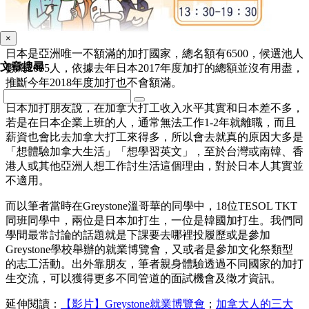
×
日本是亞洲唯一不額滿的加打國家，總名額有6500，候選池人
文章搜尋
數為2065人，依據去年日本2017年度加打的總額並沒有用盡，
推斷今年2018年度加打也不會額滿。
日本加打朋友說，在加拿大打工收入水平其實和日本差不多，
若是在日本企業上班的人，通常無法工作1-2年就離職，而且
薪資也會比去加拿大打工來得多，所以會去就真的原因大多是
「想體驗加拿大生活」「想學習英文」，至於台灣或南韓、香
港人或其他亞洲人想工作討生活這個理由，對於日本人其實並
不適用。
而以筆者當時在Greystone溫哥華的同學中，18位TESOL TKT
同班同學中，兩位是日本加打生，一位是韓國加打生。我們同
學間最常討論的話題就是下課要去哪裡投履歷或是參加
Greystone學校舉辦的就業博覽會，又或者是參加文化祭類型
的志工活動。出外靠朋友，筆者親身體驗透過不同國家的加打
生交流，可以獲得更多不同管道的面試機會及徵才資訊。
延伸閱讀：
【影片】Greystone就業博覽會
；
加拿大人的三大