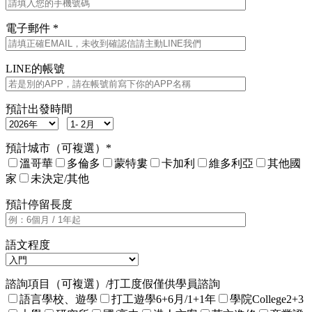
電子郵件 *
LINE的帳號
預計出發時間
預計城市（可複選）*
溫哥華
多倫多
蒙特婁
卡加利
維多利亞
其他國
家
未決定/其他
預計停留長度
語文程度
諮詢項目（可複選）/打工度假僅供學員諮詢
語言學校、遊學
打工遊學6+6月/1+1年
學院College2+3