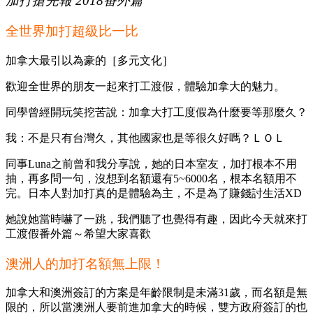
加打搶先報 2018番外篇
全世界加打
超級比一比
加拿大最引以為豪的［多元文化］
歡迎全世界的朋友一起來打工渡假，體驗加拿大的魅力。
同學曾經開玩笑挖苦說：加拿大打工度假為什麼要等那麼久？
我：不是只有台灣久，其他國家也是等很久好嗎？ＬＯＬ
同事Luna之前曾和我分享說，她的日本室友，加打根本不用
抽，再多問一句，沒想到名額還有5~6000名，根本名額用不
完。日本人對加打真的是體驗為主，不是為了賺錢討生活XD
她說她當時嚇了一跳，我們聽了也覺得有趣，因此今天就來打
工渡假番外篇～希望大家喜歡
澳洲人的加打名額無上限！
加拿大和澳洲簽訂的方案是年齡限制是未滿31歲，而名額是無
限的，所以當澳洲人要前進加拿大的時候，雙方政府簽訂的也