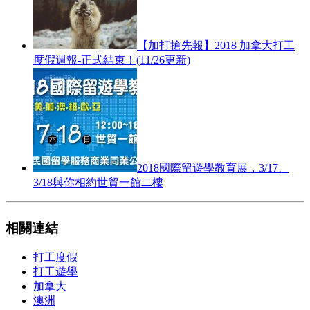
【加打搶先報】2018 加拿大打工
度假週報-正式結束！(11/26更新)
2018國際留遊學教育展，3/17、
3/18與你相約世貿一館二樓
相關連結
打工度假
打工遊學
加拿大
澳洲