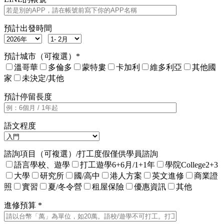
預計出發時間
預計城市（可複選）*
溫哥華
多倫多
蒙特婁
卡加利
維多利亞
其他國
家
未決定/其他
預計停留長度
語文程度
諮詢項目（可複選）/打工度假僅供學員諮詢
語言學校、遊學
打工遊學6+6月/1+1年
學院College2+3
大學
研究所
國/高中
港人方案
英文進修
商業證
照
實習
夏/冬令營
租屋保險
優惠資訊
其他
進修預算 *