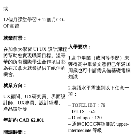
或
12個月課堂學習 + 12個月CO-
OP實習
就業前景：
入學要求：
在加拿大學習 UI UX 設計課程
將幫助您實現職業目標。溫哥
1.高中畢業（或同等學歷）未
華的所有國際學生合作項目都
獲得高中畢業文憑但已年滿18
為在加拿大就業提供了絕佳的
周歲也可申請需具備基礎電腦
機會。
知識
就業方向：
2.英語水平需達到以下任意一
項：
UX顧問、UX研究員、界面設
計師、UX專員、設計經理、
– TOFEL IBT：79
產品設計等
– IELTS：6.5
– Duolingo：120
年薪約 CAD 62,001
– 通過CICCC英語測試 upper-
intermediate 等級
開課時間：