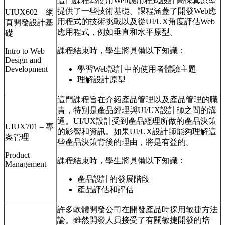
這門課程為使用Web應用程式設計高保真原型
提供了一些技術基礎。課程涵蓋了開發Web應
UIUX602 – 網
用程式的技術挑戰以及從UI/UX角度評估Web
頁開發設計基
應用程式，例如垂直和水平原型。
礎
課程結束時，學生將具備以下知識：
Intro to Web
Design and
Development
學習Web設計中的使用者體驗主題
理解設計原型
這門課程旨在介紹產品管理以及產品管理的職
責，特別是產品經理與UI/UX設計師之間的溝
通。UI/UX設計受到產品經理所做的產品決策
UIUX701 – 專
的影響和資訊。如果UI/UX設計師能夠理解這
案管理
些產品決策背後的理由，將是有益的。
Product
課程結束時，學生將具備以下知識：
Management
產品設計的發展階段
產品評估和評估
許多軟體開發公司在開發產品時採用敏捷方法
論。雖然開發人員接受了有關敏捷開發的培