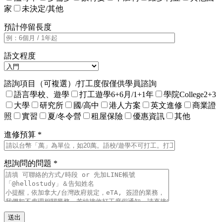
家
未決定/其他
預計停留長度
語文程度
諮詢項目（可複選）/打工度假僅供學員諮詢
語言學校、遊學
打工遊學6+6月/1+1年
學院College2+3
大學
研究所
國/高中
港人方案
英文進修
商業證
照
實習
夏/冬令營
租屋保險
優惠資訊
其他
進修預算 *
想詢問的問題 *