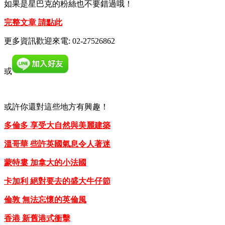
如果是星巴克的粉絲也不要錯過哦！
完整文章 請點此
更多資訊歡迎來電: 02-27526862
或
或許你還對這些地方有興趣！
多倫多 享受大自然與美麗建築
溫哥華 些許英國氣息令人著迷
蒙特婁 加拿大的小法國
卡加利 絕對要去的盛大牛仔節
倫敦 無法忘懷的英倫風
香港 新舊港式衝擊