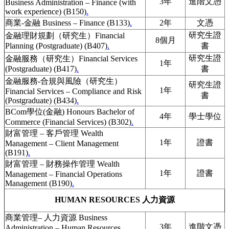
3年
進階文憑
Business Administration – Finance (with
work experience) (B150)
.
商業-金融 Business – Finance (B133)
.
2年
文憑
研究生證
金融理財規劃（研究生）Financial
8個月
Planning (Postgraduate) (B407)
.
書
研究生證
金融服務（研究生）Financial Services
1年
(Postgraduate) (B417)
.
書
金融服務-合規與風險（研究生）
研究生證
1年
Financial Services – Compliance and Risk
書
(Postgraduate) (B434)
.
BCom學位(金融) Honours Bachelor of
4年
學士學位
Commerce (Financial Services) (B302)
.
財富管理 – 客戶管理 Wealth
1年
證書
Management – Client Management
(B191)
.
財富管理 – 財務操作管理 Wealth
1年
證書
Management – Financial Operations
Management (B190)
.
HUMAN RESOURCES 人力資源
商業管理– 人力資源 Business
3年
進階文憑
Administration – Human Resources