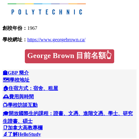
創校年份：
1967
學校網址：
https://www.georgebrown.ca/
George Brown 目前名額👆
🏫GBP 簡介
🗺️學校地址
🏠住宿方式：宿舍、租屋
🕰️費用與時間
📺學校訪談互動
🎓開放國際生的課程：證書、文憑、進階文憑、學士、研究
生證書、碩士
📑加拿大高教專欄
🔬了解HelloStudy