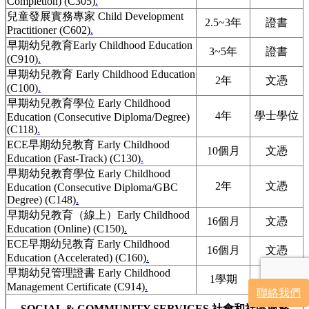
Completion) (C305)
.
兒童發展實務專家 Child Development
2.5~3年
證書
Practitioner (C602)
.
早期幼兒教育Early Childhood Education
3~5年
證書
(C910)
.
早期幼兒教育 Early Childhood Education
2年
文憑
(C100)
.
早期幼兒教育學位 Early Childhood
4年
學士學位
Education (Consecutive Diploma/Degree)
(C118)
.
ECE早期幼兒教育 Early Childhood
10個月
文憑
Education (Fast-Track) (C130)
.
早期幼兒教育學位 Early Childhood
2年
文憑
Education (Consecutive Diploma/GBC
Degree) (C148)
.
早期幼兒教育（線上）Early Childhood
16個月
文憑
Education (Online) (C150)
.
ECE早期幼兒教育 Early Childhood
16個月
文憑
Education (Accelerated) (C160)
.
早期幼兒管理證書 Early Childhood
1學期
證書
Management Certificate (C914)
.
聯絡我們
SOCIAL & COMMUNITY SERVICES 社會和社區服務