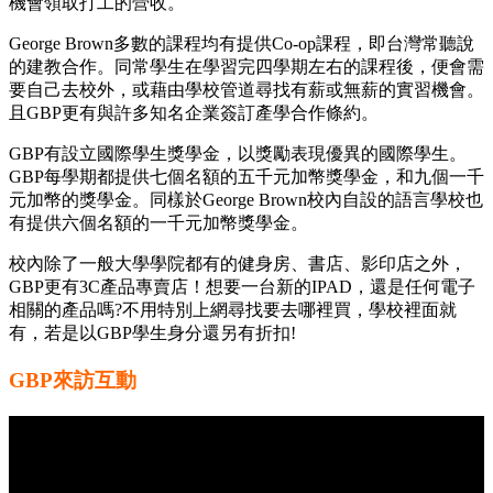
機會領取打工的營收。
George Brown多數的課程均有提供Co-op課程，即台灣常聽說
的建教合作。同常學生在學習完四學期左右的課程後，便會需
要自己去校外，或藉由學校管道尋找有薪或無薪的實習機會。
且GBP更有與許多知名企業簽訂產學合作條約。
GBP有設立國際學生獎學金，以獎勵表現優異的國際學生。
GBP每學期都提供七個名額的五千元加幣獎學金，和九個一千
元加幣的獎學金。同樣於George Brown校內自設的語言學校也
有提供六個名額的一千元加幣獎學金。
校內除了一般大學學院都有的健身房、書店、影印店之外，
GBP更有3C產品專賣店！想要一台新的IPAD，還是任何電子
相關的產品嗎?不用特別上網尋找要去哪裡買，學校裡面就
有，若是以GBP學生身分還另有折扣!
GBP來訪互動