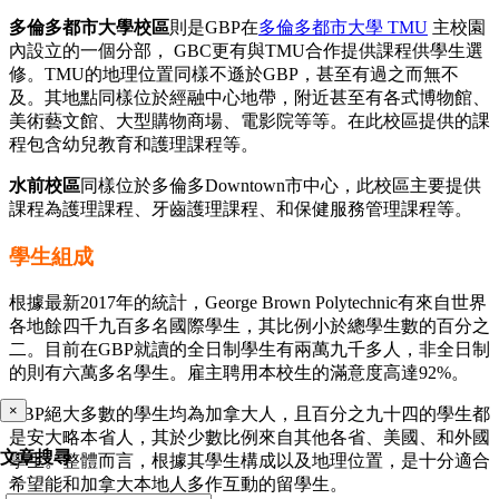
多倫多都市大學校區
則是GBP在
多倫多都市大學 TMU
主校園
內設立的一個分部， GBC更有與TMU合作提供課程供學生選
修。TMU的地理位置同樣不遜於GBP，甚至有過之而無不
及。其地點同樣位於經融中心地帶，附近甚至有各式博物館、
美術藝文館、大型購物商場、電影院等等。在此校區提供的課
程包含幼兒教育和護理課程等。
水前校區
同樣位於多倫多Downtown市中心，此校區主要提供
課程為護理課程、牙齒護理課程、和保健服務管理課程等。
學生組成
根據最新2017年的統計，George Brown Polytechnic有來自世界
各地餘四千九百多名國際學生，其比例小於總學生數的百分之
二。目前在GBP就讀的全日制學生有兩萬九千多人，非全日制
的則有六萬多名學生。雇主聘用本校生的滿意度高達92%。
×
GBP絕大多數的學生均為加拿大人，且百分之九十四的學生都
是安大略本省人，其於少數比例來自其他各省、美國、和外國
文章搜尋
學生。整體而言，根據其學生構成以及地理位置，是十分適合
希望能和加拿大本地人多作互動的留學生。