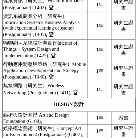
健康資訊（研究生）Health Informatics
研究生證
1年
(Postgraduate) (T402)
.
🏆
書
資訊系統商業分析（研究生）
Information Systems Business Analysis
研究生證
1年
(with experiential learning capstone)
書
(Postgraduate) (T405)
.
🏆
物聯網 – 系統設計與實作Internet of
研究生證
Things – System Design and
1年
書
Implementation (T427)
.
🏆
行動應用開發與策略（研究生）Mobile
研究生證
Application Development and Strategy
1年
書
(Postgraduate) (T440)
.
🏆
無線網路（研究生）Wireless
研究生證
1年
Networking (Postgraduate) (T411)
.
🏆
書
DESIGN 設計
藝術與設計基礎 Art and Design
1年
證書
Foundation (G108)
.
研究生證
娛樂概念藝術（研究生）Concept Art
1年
for Entertainment (Postgraduate) (G407)
.
書