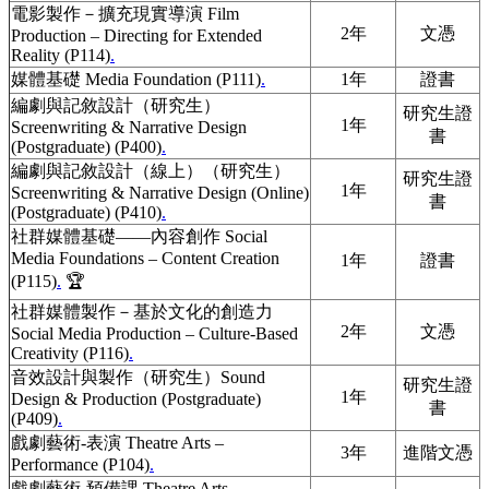
電影製作－擴充現實導演 Film
2年
文憑
Production – Directing for Extended
Reality (P114)
.
媒體基礎 Media Foundation (P111)
.
1年
證書
編劇與記敘設計（研究生）
研究生證
1年
Screenwriting & Narrative Design
書
(Postgraduate) (P400)
.
編劇與記敘設計（線上）（研究生）
研究生證
1年
Screenwriting & Narrative Design (Online)
書
(Postgraduate) (P410)
.
社群媒體基礎——內容創作 Social
Media Foundations – Content Creation
1年
證書
(P115)
.
🏆
社群媒體製作－基於文化的創造力
2年
文憑
Social Media Production – Culture-Based
Creativity (P116)
.
音效設計與製作（研究生）Sound
研究生證
1年
Design & Production (Postgraduate)
書
(P409)
.
戲劇藝術-表演 Theatre Arts –
3年
進階文憑
Performance (P104)
.
戲劇藝術-預備課 Theatre Arts-