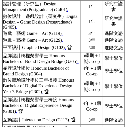
研究生證
設計管理（研究生）Design
1年
Management (Postgraduate) (G401)
.
書
數位設計 – 遊戲設計（研究生）Digital
研究生證
1年
Design – Game Design (Postgraduate)
書
(G405)
.
遊戲 – 藝術 Game – Art (G119)
.
3年
進階文憑
遊戲 – 藝術 Game – Art (G129)
.
3年
進階文憑
平面設計 Graphic Design (G102)
.
🏆
3年
進階文憑
5學期＋1
品牌設計橋樑榮譽學士 Honours
學士學位
Bachelor of Brand Design Bridge (G305)
.
期Co-op
品牌設計學位 Honours Bachelor of
4年＋1期
學士學位
Brand Design (G304)
.
Co-op
數位體驗設計學位三年橋接 Honours
5學期＋1
Bachelor of Digital Experience Design
學士學位
期Co-op
Year 3 Bridge (G302)
.
🏆
品牌設計橋樑榮譽學士橋接 Honours
4年＋1期
Bachelor of Digital Experience Design
學士學位
Co-op
(G301)
.
🏆
互動設計 Interaction Design (G113)
.
🏆
3年
進階文憑