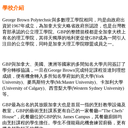
學校介紹
George Brown Polytechnic與多數理工學院相同，均是由政府出
資於1967年成立，為加拿大安大略省政府所認證，也是台灣教
育部承認的公立理工學院。GBP的整體規模都是全加拿大榜上
有名的理工學院，其得天獨厚的地利更促使GBP成為一間引人
注目的公立學院，同時是加拿大理工學院聯盟成員之一。
GBP與加拿大、美國、澳洲等國家的多間知名大學共同簽訂了
學分轉移協議，一旦在George Brown完成特定課程並達到理想
成績，便有機會轉入多所知名學府如約克大學(York
University)、麥馬斯特大學(McMaster University)、卡加利大學
(University of Calgary)、西雪梨大學(Western Sydney University)
等。
GBP最為出名的其放眼加拿大也是首屈一指的烹飪教學設備及
教室，GBP的藝術烹飪課系更有自己的一家餐廳─”The Chefs’
House”，此餐廳位於GBP的St. James Campus，其餐廳廚師均
由烹飪課程的學生擔任。學生不僅能藉此機會練習廚藝，更有