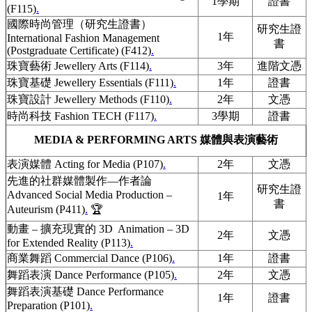
1學期
證書
(F115)
.
國際時尚管理（研究生證書）
研究生證
1年
International Fashion Management
書
(Postgraduate Certificate) (F412)
.
珠寶藝術 Jewellery Arts (F114)
.
3年
進階文憑
珠寶基礎 Jewellery Essentials (F111)
.
1年
證書
珠寶設計 Jewellery Methods (F110)
.
2年
文憑
時尚科技 Fashion TECH (F117)
.
3學期
證書
MEDIA & PERFORMING ARTS 媒體與表演藝術
表演媒體 Acting for Media (P107)
.
2年
文憑
先進的社群媒體製作—作者論
研究生證
Advanced Social Media Production –
1年
書
Auteurism (P411)
.
🏆
動畫 – 擴充現實的 3D Animation – 3D
2年
文憑
for Extended Reality (P113)
.
商業舞蹈 Commercial Dance (P106)
.
1年
證書
舞蹈表演 Dance Performance (P105)
.
2年
文憑
舞蹈表演基礎 Dance Performance
1年
證書
Preparation (P101)
.