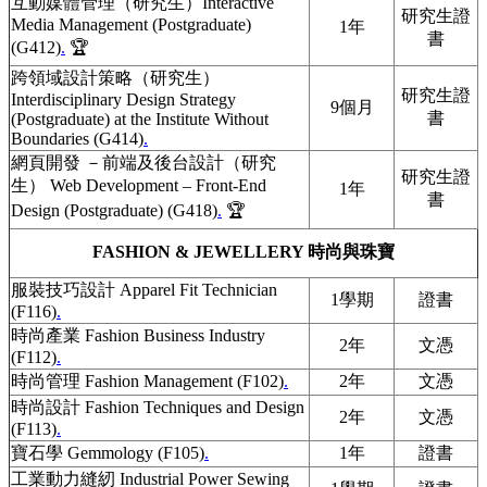
互動媒體管理（研究生）Interactive
研究生證
Media Management (Postgraduate)
1年
書
(G412)
.
🏆
跨領域設計策略（研究生）
研究生證
Interdisciplinary Design Strategy
9個月
書
(Postgraduate) at the Institute Without
Boundaries (G414)
.
網頁開發 －前端及後台設計（研究
研究生證
生） Web Development – Front-End
1年
書
Design (Postgraduate) (G418)
.
🏆
FASHION & JEWELLERY 時尚與珠寶
服裝技巧設計 Apparel Fit Technician
1學期
證書
(F116)
.
時尚產業 Fashion Business Industry
2年
文憑
(F112)
.
時尚管理 Fashion Management (F102)
.
2年
文憑
時尚設計 Fashion Techniques and Design
2年
文憑
(F113)
.
寶石學 Gemmology (F105)
.
1年
證書
工業動力縫紉 Industrial Power Sewing