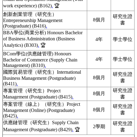
work experience) (B162)
.
🏆
創新創業管理（研究生）
研究生證
8個月
Entrepreneurship Management
書
(Postgraduate) (B416)
.
BBA學位(商業分析) Honours Bachelor
of Business Administration (Business
4年
學士學位
Analytics) (B303)
.
🏆
BCom學位(供應鏈管理) Honours
4年
學士學位
Bachelor of Commerce (Supply Chain
Management) (B310)
.
國際貿易管理（研究生）International
研究生證
8個月
Business Management (Postgraduate)
書
(B411)
.
研究生證
專案管理（研究生）Project
8個月
Management (Postgraduate) (B415)
.
書
專案管理（線上）（研究生）Project
研究生證
8個月
Management (Online) (Postgraduate)
書
(B425)
.
供應鏈管理（研究生）Supply Chain
研究生證
2學期
Management (Postgraduate) (B429)
.
🏆
書