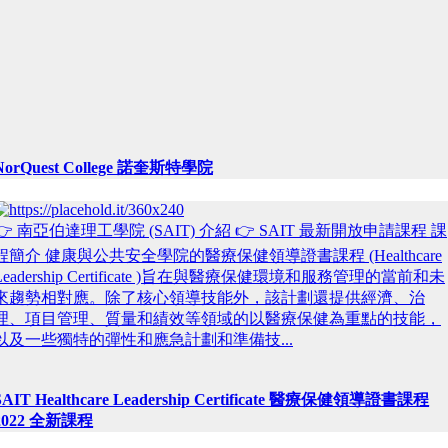
NorQuest College 諾奎斯特學院
👉 南亞伯達理工學院 (SAIT) 介紹 👉 SAIT 最新開放申請課程 課
程簡介 健康與公共安全學院的醫療保健領導證書課程 (Healthcare
Leadership Certificate )旨在與醫療保健環境和服務管理的當前和未
來趨勢相對應。除了核心領導技能外，該計劃還提供經濟、治
理、項目管理、質量和績效等領域的以醫療保健為重點的技能，
以及一些獨特的彈性和應急計劃和準備技...
SAIT Healthcare Leadership Certificate 醫療保健領導證書課程
2022 全新課程