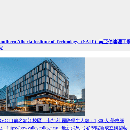
Southern Alberta Institute of Technology（SAIT）南亞伯達理工
院
BVC 目前名額👆 校區：卡加利 國際學生人數：1,300人 學校網
址：https://bowvalleycollege.ca/ 最新消息 弓谷學院新成立娛樂藝