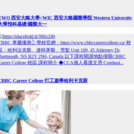
UWO 西安大略大學+WIC 西安大略國際學院 Western University
大學預科基礎/國際大一
CBBC 專屬優惠👆 學校官網：https://www.cbbccareercollege.ca/ 校
區：哈利法克斯、達特茅斯、雪梨 Unit 100, 45 Alderney Dr,
Dartmouth, NS B2Y 2N6, Canada 以下課程開課地點僅限CBBC
Career College 校區 課程簡介 ◆CCA個人看護文憑 Continui...
CBBC Career College 打工遊學哈利卡克斯