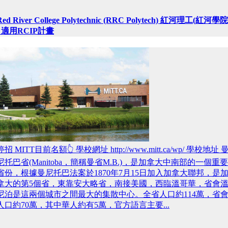
Red River College Polytechnic (RRC Polytech) 紅河理工(紅河學院
- 適用RCIP計畫
停招 MITT目前名額👆 學校網址 http://www.mitt.ca/wp/ 學校地址 
尼托巴省(Manitoba，簡稱曼省M.B.)，是加拿大中南部的一個重要
省份，根據曼尼托巴法案於1870年7月15日加入加拿大聯邦，是
拿大的第5個省，東靠安大略省，南接美國，西臨溫哥華，省會
尼泊是這兩個城市之間最大的集散中心。全省人口約114萬，省
人口約70萬，其中華人約有5萬，官方語言主要...