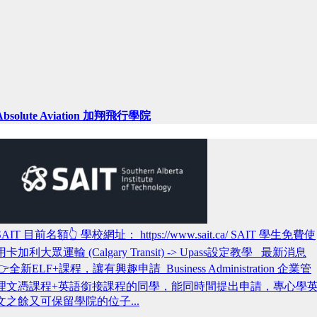
Absolute Aviation 加翔飛行學院
SAIT 目前名額👆 學校網址： https://www.sait.ca/ SAIT 學生免費使
用卡加利大眾運輸 (Calgary Transit) -> Upass設定教學 最新消息
👉全新ELF+課程，讓有興趣申請 Business Administration 企業管
理文憑課程+英語銜接課程的同學，能同時間提出申請，專心學
文之餘又可保留學院的位子...