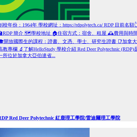
創校年份：1964年 學校網址：https://rdpolytech.ca/ RDP 目前名額
🏫RDP 簡介 🗺️學校地址 🏠住宿方式：宿舍、租屋 🕰️費用與時
🎓開放國際生的課程：證書、文憑、學士、研究生證書 📑加拿大
高教專欄 🔬了解HelloStudy 學校介紹 Red Deer Polytechnic (RDP)
一所位於加拿大亞伯達省...
RDP Red Deer Polytechnic 紅鹿理工學院/雷迪爾理工學院