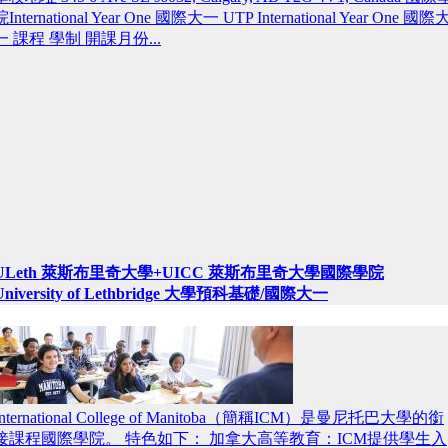
院International Year One 國際大一 UTP International Year One 國際
一 課程 學制 開課月份...
ULeth 萊斯布里奇大學+UICC 萊斯布里奇大學國際學院
University of Lethbridge 大學預科基礎/國際大一
International College of Manitoba（簡稱ICM）是曼尼托巴大學的銜
接課程國際學院。 特色如下： 加拿大高等教育：ICM提供學生入