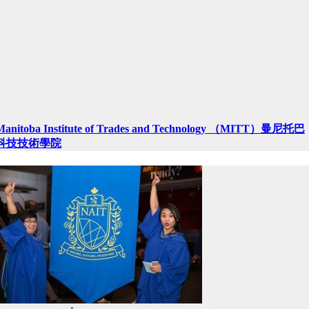
Manitoba Institute of Trades and Technology （MITT）曼尼托巴
科技技術學院