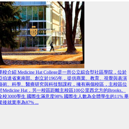
學校介紹 Medicine Hat College是一所公立綜合型社區學院，位於
亞伯達省東南部。創立於1965年，提供商業、教育、視覺與表演
藝術、科學、醫療研究與科技類課程，擁有兩個校區，主校區位
於Medicine Hat，另一校區距離主校區100公里西北方的Brooks。
全校3000學生 國際生滿意度98% 國際生人數為全體學生的11% 畢
業後就業率為87% ...