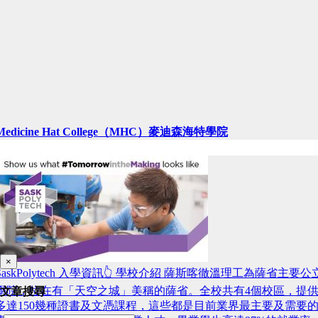
Medicine Hat College（MHC）麥迪森海特學院
×
SaskPolytech 入學資訊👆 學校介紹 薩斯喀徹溫理工為薩省主要公
學院，位在有「天空之城」美稱的薩省。全校共有4個校區，提
文章搜尋
多達150幾種證書及文憑課程，這些都是目前業界最主要及需要