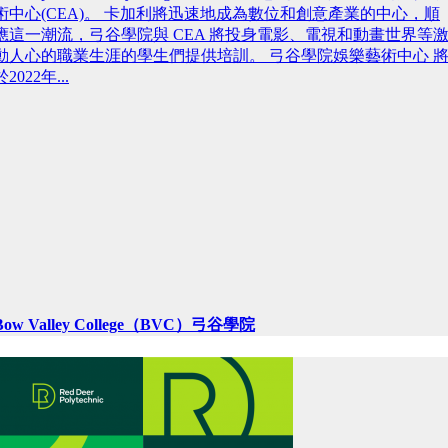
術中心(CEA)。 卡加利將迅速地成為數位和創意產業的中心，順
應這一潮流，弓谷學院與 CEA 將投身電影、電視和動畫世界等
動人心的職業生涯的學生們提供培訓。 弓谷學院娛樂藝術中心 
於2022年...
Bow Valley College（BVC）弓谷學院