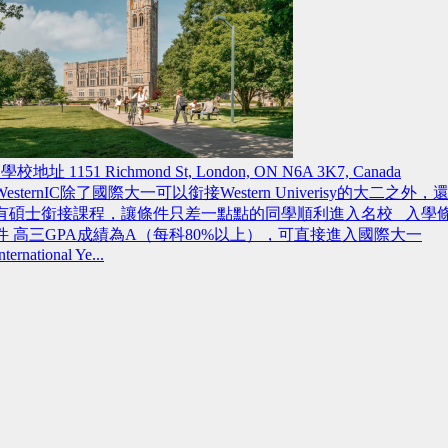
學校地址 1151 Richmond St, London, ON N6A 3K7, Canada
WesternIC除了國際大一可以銜接Western Univerisy的大二之外，
有碩士銜接課程，讓條件只差一點點的同學順利進入名校 入學
件 高三GPA成績為A（每科80%以上），可直接進入國際大一
nternational Ye...