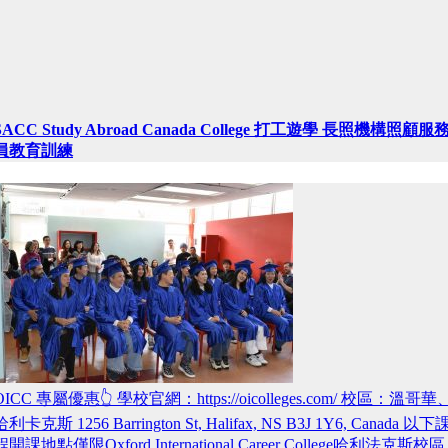
SACC Study Abroad Canada College 打工遊學 長照機構照顧服
員教育訓練
OICC 專屬優惠👆 學校官網：https://oicolleges.com/ 校區：溫哥華
哈利卡克斯 1256 Barrington St, Halifax, NS B3J 1Y6, Canada 以下
程開課地點僅限Oxford International Career College哈利法克斯校區