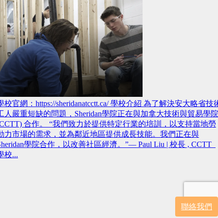
學校官網：https://sheridanatcctt.ca/ 學校介紹 為了解決安大略省技
工人嚴重短缺的問題，Sheridan學院正在與加拿大技術與貿易學
(CCTT) 合作。 “我們致力於提供特定行業的培訓，以支持當地勞
動力市場的需求，並為鄰近地區提供成長技能。我們正在與
Sheridan學院合作，以改善社區經濟。”— Paul Liu | 校長 , CCTT
學校...
聯絡我們