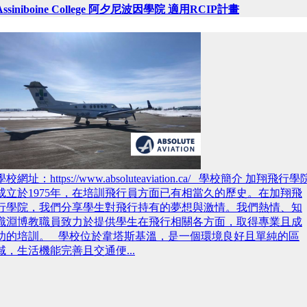
Assiniboine College 阿夕尼波因學院 適用RCIP計畫
學校網址：https://www.absoluteaviation.ca/ 學校簡介 加翔飛行學
成立於1975年，在培訓飛行員方面已有相當久的歷史。在加翔飛
行學院，我們分享學生對飛行持有的夢想與激情。我們熱情、知
識淵博教職員致力於提供學生在飛行相關各方面，取得專業且成
功的培訓。 學校位於韋塔斯基溫，是一個環境良好且單純的區
域，生活機能完善且交通便...