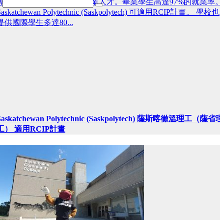
專業，為企業培養所需之專業人才。畢業學生高達97%的就業率
Saskatchewan Polytechnic (Saskpolytech) 可適用RCIP計畫。 學校也
提供國際學生多達80...
Saskatchewan Polytechnic (Saskpolytech) 薩斯喀徹溫理工（薩省
工） 適用RCIP計畫