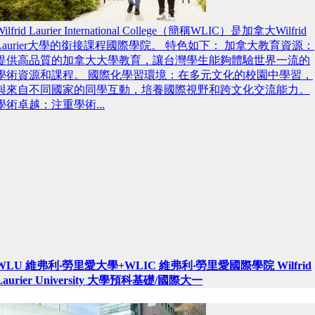
Wilfrid Laurier International College（簡稱WLIC）是加拿大Wilfrid
Laurier大學的銜接課程國際學院。 特色如下： 加拿大教育資源：
提供高品質的加拿大大學教育，讓台灣學生能夠體驗世界一流的
學術資源和課程。 國際化學習環境：在多元文化的校園中學習，
與來自不同國家的同學互動，培養國際視野和跨文化交流能力。
學術卓越：注重學術...
WLU 維弗利‧勞里愛大學+WLIC 維弗利‧勞里愛國際學院 Wilfrid
Laurier University 大學預科基礎/國際大一