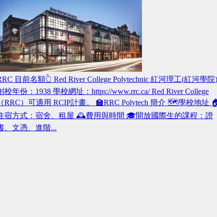
RRC 目前名額👆 Red River College Polytechnic 紅河理工(紅河學院
創校年份：1938 學校網址：https://www.rrc.ca/ Red River College
（RRC）可適用 RCIP計畫。 🏫RRC Polytech 簡介 🗺️學校地址 
住宿方式：宿舍、租屋 🕰️費用與時間 🎓開放國際生的課程：證
書、文憑、進階...