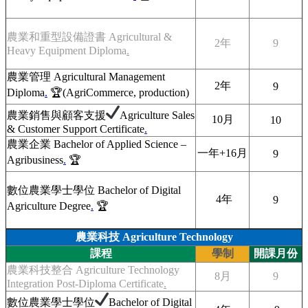
農業和重型設備證書 Agricultural &
2年
9
Heavy Equipment Diploma
.
農業管理 Agricultural Management
2年
9
Diploma
.
🏆(AgriCommerce, production)
農業銷售與顧客支援
Agriculture Sales
10月
10
& Customer Support Certificate
.
農業企業 Bachelor of Applied Science –
一年+16月
9
Agribusiness
.
🏆
數位農業學士學位 Bachelor of Digital
4年
9
Agriculture Degree
.
🏆
農業科技 Agriculture Technology
課程
學制
開課月份
農業科技整合 Agriculture Technology
8月
9
Integration Post-Diploma Certificate
.
數位農業學士學位
Bachelor of Digital