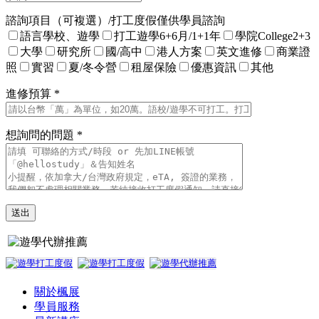
諮詢項目（可複選）/打工度假僅供學員諮詢
語言學校、遊學
打工遊學6+6月/1+1年
學院College2+3
大學
研究所
國/高中
港人方案
英文進修
商業證
照
實習
夏/冬令營
租屋保險
優惠資訊
其他
進修預算 *
想詢問的問題 *
關於楓展
學員服務