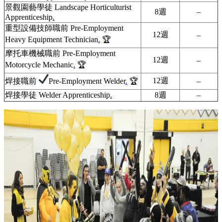
景觀園藝學徒 Landscape Horticulturist
8週
–
Apprenticeship
.
重型設備技師職前 Pre-Employment
12週
–
Heavy Equipment Technician
.
🏆
摩托車機械職前 Pre-Employment
12週
–
Motorcycle Mechanic
.
🏆
12週
焊接職前
Pre-Employment Welder
.
🏆
–
焊接學徒 Welder Apprenticeship
.
8週
–