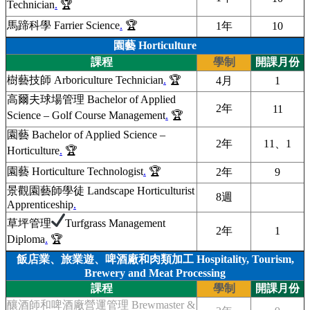
Technician
.
🏆
馬蹄科學 Farrier Science
.
🏆
1年
10
園藝 Horticulture
課程
學制
開課月份
樹藝技師 Arboriculture Technician
.
🏆
4月
1
高爾夫球場管理 Bachelor of Applied
2年
11
Science – Golf Course Management
.
🏆
園藝 Bachelor of Applied Science –
2年
11、1
Horticulture
.
🏆
園藝 Horticulture Technologist
.
🏆
2年
9
景觀園藝師學徒 Landscape Horticulturist
8週
Apprenticeship
.
草坪管理
Turfgrass Management
2年
1
Diploma
.
🏆
飯店業、旅業遊、啤酒廠和肉類加工 Hospitality, Tourism,
Brewery and Meat Processing
課程
學制
開課月份
釀酒師和啤酒廠營運管理 Brewmaster &