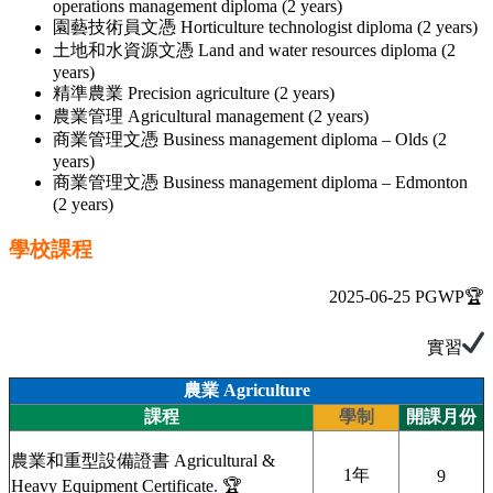
operations management diploma (2 years)
園藝技術員文憑 Horticulture technologist diploma (2 years)
土地和水資源文憑 Land and water resources diploma (2
years)
精準農業 Precision agriculture (2 years)
農業管理 Agricultural management (2 years)
商業管理文憑 Business management diploma – Olds (2
years)
商業管理文憑 Business management diploma – Edmonton
(2 years)
學校課程
2025-06-25 PGWP🏆
實習
農業 Agriculture
課程
學制
開課月份
農業和重型設備證書 Agricultural &
1年
9
Heavy Equipment Certificate
.
🏆