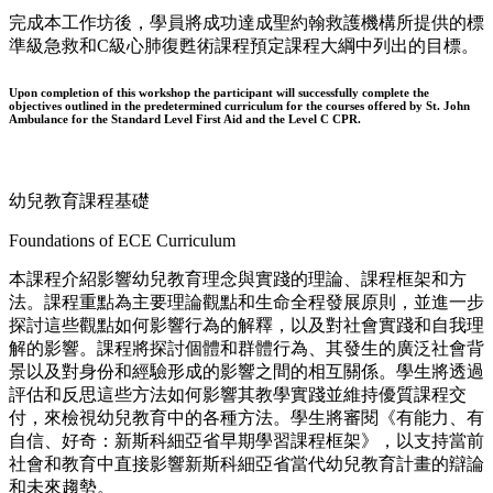
完成本工作坊後，學員將成功達成聖約翰救護機構所提供的標
準級急救和C級心肺復甦術課程預定課程大綱中列出的目標。
Upon completion of this workshop the participant will successfully complete the
objectives outlined in the predetermined curriculum for the courses offered by St. John
Ambulance for the Standard Level First Aid and the Level C CPR.
幼兒教育課程基礎
Foundations of ECE Curriculum
本課程介紹影響幼兒教育理念與實踐的理論、課程框架和方
法。課程重點為主要理論觀點和生命全程發展原則，並進一步
探討這些觀點如何影響行為的解釋，以及對社會實踐和自我理
解的影響。課程將探討個體和群體行為、其發生的廣泛社會背
景以及對身份和經驗形成的影響之間的相互關係。學生將透過
評估和反思這些方法如何影響其教學實踐並維持優質課程交
付，來檢視幼兒教育中的各種方法。學生將審閱《有能力、有
自信、好奇：新斯科細亞省早期學習課程框架》，以支持當前
社會和教育中直接影響新斯科細亞省當代幼兒教育計畫的辯論
和未來趨勢。