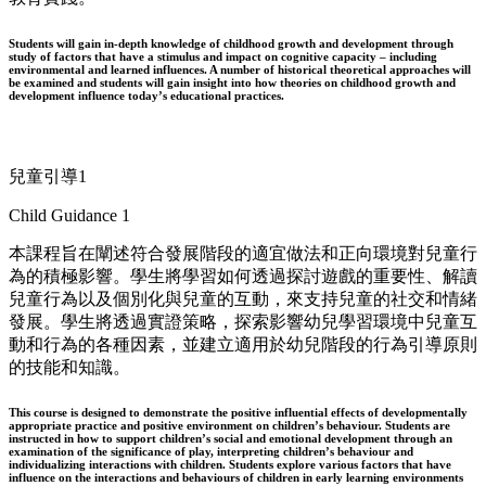
Students will gain in-depth knowledge of childhood growth and development through
study of factors that have a stimulus and impact on cognitive capacity – including
environmental and learned influences. A number of historical theoretical approaches will
be examined and students will gain insight into how theories on childhood growth and
development influence today’s educational practices.
兒童引導1
Child Guidance 1
本課程旨在闡述符合發展階段的適宜做法和正向環境對兒童行
為的積極影響。學生將學習如何透過探討遊戲的重要性、解讀
兒童行為以及個別化與兒童的互動，來支持兒童的社交和情緒
發展。學生將透過實證策略，探索影響幼兒學習環境中兒童互
動和行為的各種因素，並建立適用於幼兒階段的行為引導原則
的技能和知識。
This course is designed to demonstrate the positive influential effects of developmentally
appropriate practice and positive environment on children’s behaviour. Students are
instructed in how to support children’s social and emotional development through an
examination of the significance of play, interpreting children’s behaviour and
individualizing interactions with children. Students explore various factors that have
influence on the interactions and behaviours of children in early learning environments