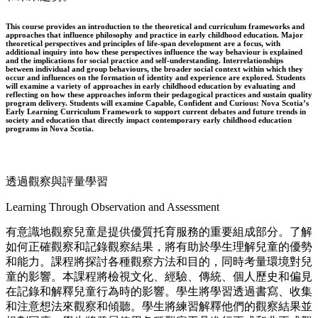
This course provides an introduction to the theoretical and curriculum frameworks and
approaches that influence philosophy and practice in early childhood education. Major
theoretical perspectives and principles of life-span development are a focus, with
additional inquiry into how these perspectives influence the way behaviour is explained
and the implications for social practice and self-understanding. Interrelationships
between individual and group behaviours, the broader social context within which they
occur and influences on the formation of identity and experience are explored. Students
will examine a variety of approaches in early childhood education by evaluating and
reflecting on how these approaches inform their pedagogical practices and sustain quality
program delivery. Students will examine Capable, Confident and Curious: Nova Scotia’s
Early Learning Curriculum Framework to support current debates and future trends in
society and education that directly impact contemporary early childhood education
programs in Nova Scotia.
透過觀察與評量學習
Learning Through Observation and Assessment
有意識地觀察兒童是提供優質托育服務的重要組成部分。了解
如何正確觀察和記錄觀察結果，將有助於學生理解兒童的優勢
和能力。課程將探討各種觀察方法和目的，同時考量環境對兒
童的影響。本課程將檢視文化、經驗、傳統、個人歷史和偏見
在記錄和解釋兒童行為時的影響。學生將學習透過書寫、收集
和注意想法來觀察和傾聽。學生將練習解釋他們的觀察結果並