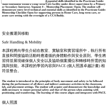
Student will demonstrate technical and essential skills identified in the Practicum Guide:
Skills Assessment within a Long-Term Care facility under direct supervision by a Primary
or Secondary Instructor. Segment 4 – Mentorship Placement: Open; The student will
demonstrate entry-level technical and essential skills as identified in the Practicum Guide:
Mentorship Checklist Open for supporting persons in Home Care, long-term care, or
acute care setting with the oversight of a CCA Buddy.
安全搬運與移動
Safe Handling & Mobility
本課程將向學生介紹在教室、實驗室和實習場所中，執行所有
直接和間接協助活動時應遵循的身體動作與安全原則。學生將
習得並展現確保個人安全以及協助個案擺位和轉移時所需的知
識與技能。本課程的學習內容與PACE (個人照護卓越計畫) 相
符並整合。
The student is introduced to the principles of body movement and safety to be followed
during the performance of all direct and indirect assistance activities in the classroom,
lab, and placement settings. The student will acquire and demonstrate the knowledge and
skills necessary to ensure personal safety and that of the person when assisting with
positioning and transferring. The learning of this course aligns and integrates with PACE.
個人照護