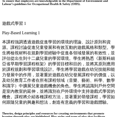
To ensure that employees are knowledgeable in the Department of Environment and
Labour’s guidelines for Occupational Health & Safety (OHS).
遊戲式學習 1
Play-Based Learning 1
本課程強調透過遊戲促進學習的環境的理論、設計原則和資
源。課程討論促進兒童發展和有效互動的遊戲風格和類型。學
生將檢視材料在規劃學習經驗中促進各領域發展的有效性，並
評估從出生到十二歲兒童的學習環境。學生將熟悉《新斯科細
亞省早期學習課程框架》的學習目標和目的，並將其原則應用
於課程規劃和學習環境設計。學生將學習遊戲在幼兒技能和能
力發展中的作用，並著重於遊戲在幼兒發展課程中的價值，以
及幼兒教育工作者在所有課程領域（音樂、藝術、科學、數學
和識字）中擴展兒童遊戲機會的角色。學生將認識到戶外空間
是室內教室的延伸，並將識別在戶外環境中支持遊戲式學習的
機會。課程將介紹各種課程方法，並著重於萌發課程，學習如
何跟隨兒童的興趣和想法，創造有意義的學習和遊戲體驗。
Theories, design principles and resources for creating environments that promote
learning through play are highlighted. Play styles and types of play that facilitate