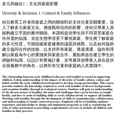
多元與融合1：文化與家庭影響
Diversity & Inclusion 1: Cultural & Family Influences
幼兒教育工作者與家庭之間的關係對於支持兒童至關重要。深
入了解多元家庭文化、價值觀和信仰的影響，使幼兒專業人員
能夠建立牢固的夥伴關係。本課程提供學生與不同背景家庭合
作所需的知識，並從生態學背景下審視家庭。學生將了解家庭
的多元性質，可能阻礙家庭健康的議題與挑戰，以及如何協助
建立協同合作的技能，以支持所有家庭。透過溝通、協作和理
解以家庭為中心的實踐來與家庭合作。重點將放在建立學生的
經驗和知識，以設計和實施計畫，並考慮其他專業人員在提供
全面服務中的角色，以將所有兒童和家庭納入其實踐中。
The relationship between early childhood educator and families is crucial in supporting
children. A deep understanding of the impact of diversity of family culture, values and
beliefs enable the early childhood professional to develop strong partnerships. This course
provides students the knowledge required to work with families of diverse backgrounds
and examines families through in ecological context. Students will gain an understanding
of the diverse nature of families, the issues and challenges that can be barriers to family
health, and how to assist in building skills to work collaboratively to support all families.
Working with families through the development of skills in communication, collaboration
and understanding of family-centered practice. Emphasis will be on building students’
experience and knowledge to design and implement programs as well as considering the
roles of other professions in providing comprehensive services to include all children and
families in their practice.