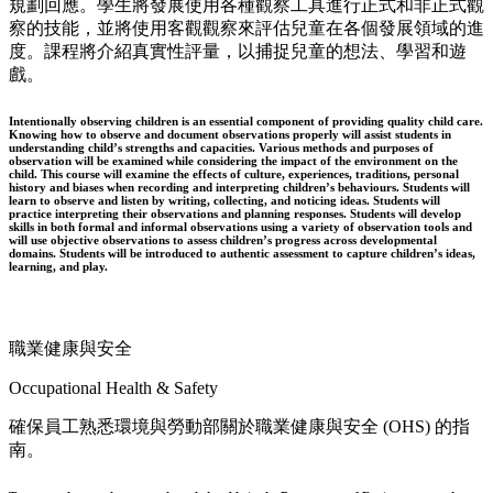
規劃回應。學生將發展使用各種觀察工具進行正式和非正式觀
察的技能，並將使用客觀觀察來評估兒童在各個發展領域的進
度。課程將介紹真實性評量，以捕捉兒童的想法、學習和遊
戲。
Intentionally observing children is an essential component of providing quality child care.
Knowing how to observe and document observations properly will assist students in
understanding child’s strengths and capacities. Various methods and purposes of
observation will be examined while considering the impact of the environment on the
child. This course will examine the effects of culture, experiences, traditions, personal
history and biases when recording and interpreting children’s behaviours. Students will
learn to observe and listen by writing, collecting, and noticing ideas. Students will
practice interpreting their observations and planning responses. Students will develop
skills in both formal and informal observations using a variety of observation tools and
will use objective observations to assess children’s progress across developmental
domains. Students will be introduced to authentic assessment to capture children’s ideas,
learning, and play.
職業健康與安全
Occupational Health & Safety
確保員工熟悉環境與勞動部關於職業健康與安全 (OHS) 的指
南。