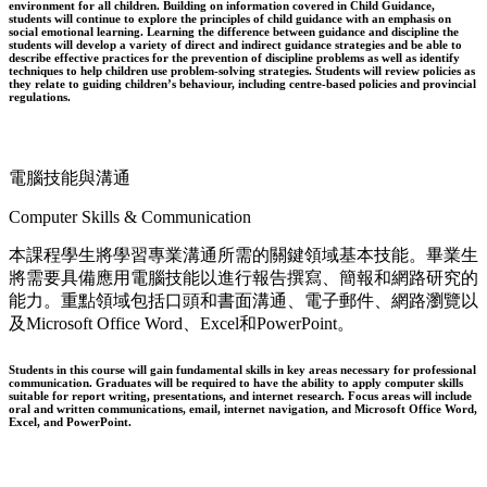
environment for all children. Building on information covered in Child Guidance,
students will continue to explore the principles of child guidance with an emphasis on
social emotional learning. Learning the difference between guidance and discipline the
students will develop a variety of direct and indirect guidance strategies and be able to
describe effective practices for the prevention of discipline problems as well as identify
techniques to help children use problem-solving strategies. Students will review policies as
they relate to guiding children’s behaviour, including centre-based policies and provincial
regulations.
電腦技能與溝通
Computer Skills & Communication
本課程學生將學習專業溝通所需的關鍵領域基本技能。畢業生
將需要具備應用電腦技能以進行報告撰寫、簡報和網路研究的
能力。重點領域包括口頭和書面溝通、電子郵件、網路瀏覽以
及Microsoft Office Word、Excel和PowerPoint。
Students in this course will gain fundamental skills in key areas necessary for professional
communication. Graduates will be required to have the ability to apply computer skills
suitable for report writing, presentations, and internet research. Focus areas will include
oral and written communications, email, internet navigation, and Microsoft Office Word,
Excel, and PowerPoint.