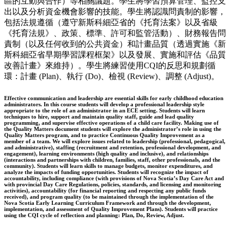
區的互動與合作）等相關議題。學生將學習預算管理、監控支
出以及分析資金機會影響的技能。學生將認識問責制的影響，
包括法規遵循（遵守新斯科細亞省的《托育法案》以及省級
《托育法規》、政策、標準、許可和監管活動）、財務報告問
責制（以及任何收到的公共資金）和計畫品質（透過實施《新
斯科細亞省早期學習課程框架》以及發展、實施和評估《品質
改善計畫》來維持）。學生將練習使用CQI的反思和規劃循
環：計畫 (Plan)、執行 (Do)、檢視 (Review)、調整 (Adjust)。
Effective communication and leadership are essential skills for early childhood education
administrators. In this course students will develop a professional leadership style
appropriate to the role of an administrator in an ECE setting. Students will learn
techniques to hire, support and maintain quality staff, guide and lead quality
programming, and supervise effective operations of a child care facility. Making use of
the Quality Matters document students will explore the administrator’s role in using the
Quality Matters program, and to practice Continuous Quality Improvement as a
member of a team. We will explore issues related to leadership (professional, pedagogical,
and administrative), staffing (recruitment and retention, professional development, and
engagement), learning environments (high quality and inclusive), and relationships
(interactions and partnerships with children, families, staff, other professionals, and the
community). Students will learn skills to manage budgets, monitor expenditures, and
analyze the impacts of funding opportunities. Students will recognize the impact of
accountability, including compliance (with provisions of Nova Scotia’s Day Care Act and
with provincial Day Care Regulations, policies, standards, and licensing and monitoring
activities), accountability (for financial reporting and respecting any public funds
received), and program quality (to be maintained through the implementation of the
Nova Scotia Early Learning Curriculum Framework and through the development,
implementation, and assessment of Quality Improvement Plans). Students will practice
using the CQI cycle of reflection and planning: Plan, Do, Review, Adjust.