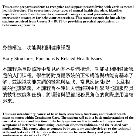
This course prepares students to recognize and support persons living with various mental
health disorders. The course introduces types of mental health disorders, identifies
impacts of mental health disorders, neuro-affirming care, and prevention and
intervention strategies for behaviour expressions. This course extends the knowledge
students acquired from Course 3 – DUTJ by providing practical application for
behaviour expressions.
身體構造、功能與相關健康議題
Body Structures, Functions & Related Health Issues
本課程為長期照護中常見的基本身體構造、功能及相關健康議
題的入門課程。學生將對身體系統的正常構造與功能有基本了
解，並認識功能失調的徵兆與症狀、常見疾病/狀況，以及相
關的照護涵義。本課程旨在連結人體解剖生理學與照顧服務員
的技術技能和任務，將理論與照顧服務員角色的實際應用連結
起來。
This is an introductory course of basic body structures, functions, and related health
issues common within Continuing Care. The student will gain a basic understanding of the
normal structure and function of the body systems and be introduced to signs and
symptoms of ineffective functioning, common illnesses/conditions, and the related care
implications. This course aims to connect body anatomy and physiology to the technical
skills and tasks of a CCA to draw the connection between theory and practical
application to the role of a CCA.