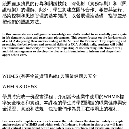
踐照顧服務員的行為和關鍵技能，深化對《實務準則》和《照
護框架》的理解。此外，學生將建立團隊合作、報告與記錄、
感染控制和風險管理的基本知識，以發展理論基礎，指導並形
塑他們的照護方法。
In this course students will gain the knowledge and skills needed to successfully participate
in lab demonstrations and practicum placements. This course focuses on the fundamentals
of a CCA deepening their understanding of the SoP and the Framework by exploring and
practicing the behaviours and essential skills of a CCA. Additionally, students will build
the foundational knowledge of teamwork, reporting & documenting, infection control,
and risk management to develop the theoretical foundation to inform and shape their
approach to care.
WHMIS (有害物質資訊系統) 與職業健康與安全
WHMIS & OH&S
學員將完成一份證書課程，介紹當今產業中使用的WHMIS標
準安全概念和實踐。本課程的學生將學習關鍵的職業健康與安
全議題、實踐和法規，包括他們作為員工在職場上的權利。
Learners will complete a certificate course that introduces the standard safety concepts
and practices of WHMIS used within today’s Industry. Students in this course will learn
about critical occupational health and safety issues, practices, and legislation, including