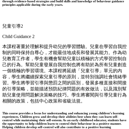
through evidence-based strategies and build skills and knowledge of behaviour guidance
principles applicable during the early years.
兒童引導2
Child Guidance 2
本課程著重於理解和提升幼兒的學習體驗。兒童在學習自我控
制的同時保持自尊心，才能最佳地成長和發展其能力。作為幼
兒教育工作者，學生有機會幫助兒童以積極的方式學習控制自
己的行為。幫助兒童發展自我控制也將有助於為所有兒童創造
一個積極的學習環境。本課程將延續「兒童引導」單元的內
容，學生將繼續探索兒童引導的原則，並特別強調社會情緒學
習。學生將學習引導與懲罰之間的區別，發展多種直接和間接
的引導策略，並能描述預防紀律問題的有效做法，以及識別幫
助兒童使用問題解決策略的技巧。學生將審閱與引導兒童行為
相關的政策，包括中心政策和省級法規。
This course provides a focus for understanding and enhancing young children’s learning
experiences. Children grow and develop their abilities best when they can learn self-
control while maintaining their self-esteem. As an early childhood educator, students have
the opportunity to help children learn to control their behaviour in a positive manner.
Helping children develop self-control will also contribute to a positive learning