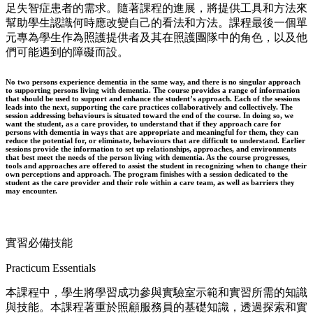
足失智症患者的需求。隨著課程的進展，將提供工具和方法來
幫助學生認識何時應改變自己的看法和方法。課程最後一個單
元專為學生作為照護提供者及其在照護團隊中的角色，以及他
們可能遇到的障礙而設。
No two persons experience dementia in the same way, and there is no singular approach
to supporting persons living with dementia. The course provides a range of information
that should be used to support and enhance the student’s approach. Each of the sessions
leads into the next, supporting the care practices collaboratively and collectively. The
session addressing behaviours is situated toward the end of the course. In doing so, we
want the student, as a care provider, to understand that if they approach care for
persons with dementia in ways that are appropriate and meaningful for them, they can
reduce the potential for, or eliminate, behaviours that are difficult to understand. Earlier
sessions provide the information to set up relationships, approaches, and environments
that best meet the needs of the person living with dementia. As the course progresses,
tools and approaches are offered to assist the student in recognizing when to change their
own perceptions and approach. The program finishes with a session dedicated to the
student as the care provider and their role within a care team, as well as barriers they
may encounter.
實習必備技能
Practicum Essentials
本課程中，學生將學習成功參與實驗室示範和實習所需的知識
與技能。本課程著重於照顧服務員的基礎知識，透過探索和實