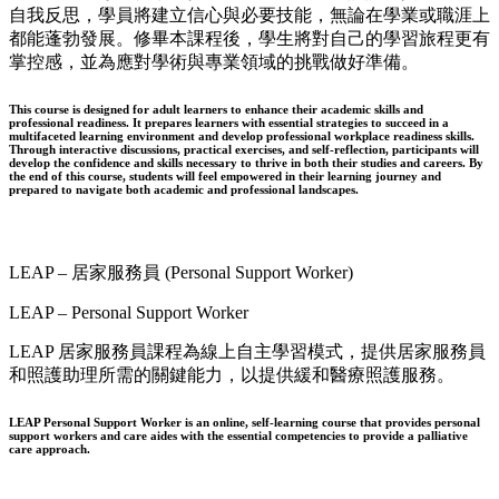
自我反思，學員將建立信心與必要技能，無論在學業或職涯上
都能蓬勃發展。修畢本課程後，學生將對自己的學習旅程更有
掌控感，並為應對學術與專業領域的挑戰做好準備。
This course is designed for adult learners to enhance their academic skills and
professional readiness. It prepares learners with essential strategies to succeed in a
multifaceted learning environment and develop professional workplace readiness skills.
Through interactive discussions, practical exercises, and self-reflection, participants will
develop the confidence and skills necessary to thrive in both their studies and careers. By
the end of this course, students will feel empowered in their learning journey and
prepared to navigate both academic and professional landscapes.
LEAP – 居家服務員 (Personal Support Worker)
LEAP – Personal Support Worker
LEAP 居家服務員課程為線上自主學習模式，提供居家服務員
和照護助理所需的關鍵能力，以提供緩和醫療照護服務。
LEAP Personal Support Worker is an online, self-learning course that provides personal
support workers and care aides with the essential competencies to provide a palliative
care approach.