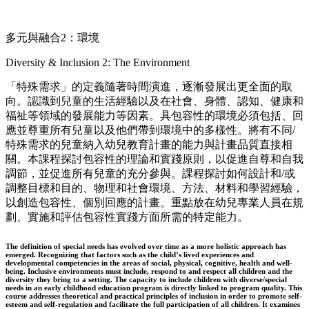
多元與融合2：環境
Diversity & Inclusion 2: The Environment
「特殊需求」的定義隨著時間演進，逐漸發展出更全面的取
向。認識到兒童的生活經驗以及在社會、身體、認知、健康和
福祉等領域的發展能力等因素。具包容性的環境必須包括、回
應並尊重所有兒童以及他們帶到環境中的多樣性。將有不同/
特殊需求的兒童納入幼兒教育計畫的能力與計畫品質直接相
關。本課程探討包容性的理論和實踐原則，以促進自尊和自我
調節，並促進所有兒童的充分參與。課程探討如何設計和/或
調整目標和目的、物理和社會環境、方法、材料和學習經驗，
以創造包容性、個別回應的計畫。重點放在幼兒專業人員在規
劃、實施和評估包容性實踐方面所需的特定能力。
The definition of special needs has evolved over time as a more holistic approach has
emerged. Recognizing that factors such as the child’s lived experiences and
developmental competencies in the areas of social, physical, cognitive, health and well-
being. Inclusive environments must include, respond to and respect all children and the
diversity they bring to a setting. The capacity to include children with diverse/special
needs in an early childhood education program is directly linked to program quality. This
course addresses theoretical and practical principles of inclusion in order to promote self-
esteem and self-regulation and facilitate the full participation of all children. It examines