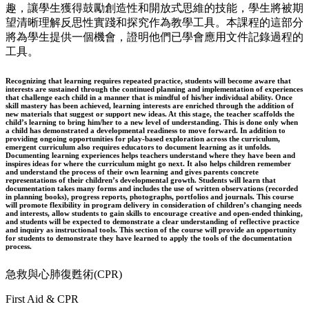
趣，讓學生獲得鼓勵創造性和開放式思維的技能，學生將被期
望清晰理解反思性實踐和探究作為教學工具。本課程的這部分
將為學生提供一個機會，證明他們已學會應用文件記錄過程的
工具。
Recognizing that learning requires repeated practice, students will become aware that
interests are sustained through the continued planning and implementation of experiences
that challenge each child in a manner that is mindful of his/her individual ability. Once
skill mastery has been achieved, learning interests are enriched through the addition of
new materials that suggest or support new ideas. At this stage, the teacher scaffolds the
child’s learning to bring him/her to a new level of understanding. This is done only when
a child has demonstrated a developmental readiness to move forward. In addition to
providing ongoing opportunities for play-based exploration across the curriculum,
emergent curriculum also requires educators to document learning as it unfolds.
Documenting learning experiences helps teachers understand where they have been and
inspires ideas for where the curriculum might go next. It also helps children remember
and understand the process of their own learning and gives parents concrete
representations of their children’s developmental growth. Students will learn that
documentation takes many forms and includes the use of written observations (recorded
in planning books), progress reports, photographs, portfolios and journals. This course
will promote flexibility in program delivery in consideration of children’s changing needs
and interests, allow students to gain skills to encourage creative and open-ended thinking,
and students will be expected to demonstrate a clear understanding of reflective practice
and inquiry as instructional tools. This section of the course will provide an opportunity
for students to demonstrate they have learned to apply the tools of the documentation
process.
急救與心肺復甦術(CPR)
First Aid & CPR