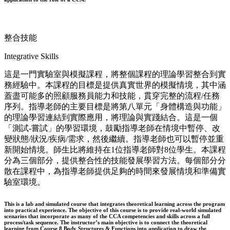
整合技能
Integrative Skills
這是一門實驗室與模擬課程，將整個課程的理論學習整合到實
務經驗中。本課程的目標是提供真實世界的模擬情境，其中涵
蓋盡可能多的照顧服務員能力和技能，貫穿完整的流程/任務
序列。指導老師的主要目標是將第八單元「身體構造與功能」
的理論學習連結到實際應用，將理論與實踐結合。這是一個
「測試-嘗試」的學習環境，鼓勵指導老師在情境中暫停、改
變狀態/狀況/疾病/需求，然後繼續。指導老師也可以暫停並重
新開始情境。師生比將維持在1位指導老師對8位學生。本課程
分為三個部分，提供整合性的技能發展學習方法。每個部分分
散在課程中，為指導老師提供足夠的時間來發展情境和準備實
驗室環境。
This is a lab and simulated course that integrates theoretical learning across the program
into practical experience. The objective of this course is to provide real-world simulated
scenarios that incorporate as many of the CCA competencies and skills across a full
process/task sequence. The instructor’s main objective is to connect the theoretical
learning from Course 8 Body Structures & Functions into application to draw the