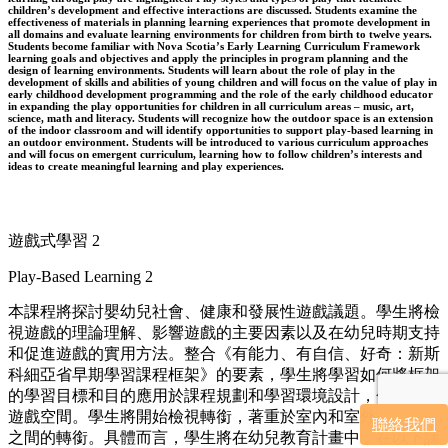
children’s development and effective interactions are discussed. Students examine the
effectiveness of materials in planning learning experiences that promote development in
all domains and evaluate learning environments for children from birth to twelve years.
Students become familiar with Nova Scotia’s Early Learning Curriculum Framework
learning goals and objectives and apply the principles in program planning and the
design of learning environments. Students will learn about the role of play in the
development of skills and abilities of young children and will focus on the value of play in
early childhood development programming and the role of the early childhood educator
in expanding the play opportunities for children in all curriculum areas – music, art,
science, math and literacy. Students will recognize how the outdoor space is an extension
of the indoor classroom and will identify opportunities to support play-based learning in
an outdoor environment. Students will be introduced to various curriculum approaches
and will focus on emergent curriculum, learning how to follow children’s interests and
ideas to create meaningful learning and play experiences.
遊戲式學習 2
Play-Based Learning 2
本課程將探討嬰幼兒社會、健康和發展性遊戲議題。學生將檢
視遊戲的理論理解、影響遊戲的主要因素以及在幼兒時期支持
和促進遊戲的實用方法。整合《有能力、有自信、好奇：新斯
科細亞省早期學習課程框架》的要素，學生將學習如何將框架
的學習目標和目的應用於課程規劃和學習環境設計，包括戶外
遊戲空間。學生將開始檢視轉銜，著重於室內和室外學習環境
聯絡我們
之間的轉銜。具體而言，學生將在幼兒教育計畫中，在以下課