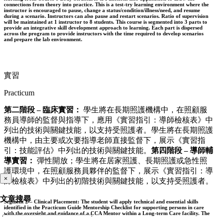
connections from theory into practice. This is a test-try learning environment where the
instructor is encouraged to pause, change a status/condition/illness/need, and resume
during a scenario. Instructors can also pause and restart scenarios. Ratio of supervision
will be maintained at 1 instructor to 8 students. This course is segmented into 3 parts to
provide an integrative skill development approach to learning. Each part is dispersed
across the program to provide instructors with the time required to develop scenarios
and prepare the lab environment.
實習
Practicum
第二階段 – 臨床實習：
學生將在長期照護機構中，在照顧服
務員導師的監督與指導下，應用《實習指引：導師檢核表》中
列出的技術與關鍵技能，以支持受照護者。學生將在長期照護
機構中，由主要或次要指導老師直接監督下，展示《實習指
引：技能評估》中列出的技術與關鍵技能。
第四階段 – 導師輔
導實習：
彈性開放；學生將在居家照護、長期照護或急性照
護環境中，在照顧服務員夥伴的監督下，展示《實習指引：導
×
師檢核表》中列出的初階技術與關鍵技能，以支持受照護者。
文章搜尋
Segment 2 – Clinical Placement: The student will apply technical and essential skills
identified in the Practicum Guide Mentorship Checklist for supporting persons in care
with the oversight and guidance of a CCA Mentor within a Long-term Care facility. The