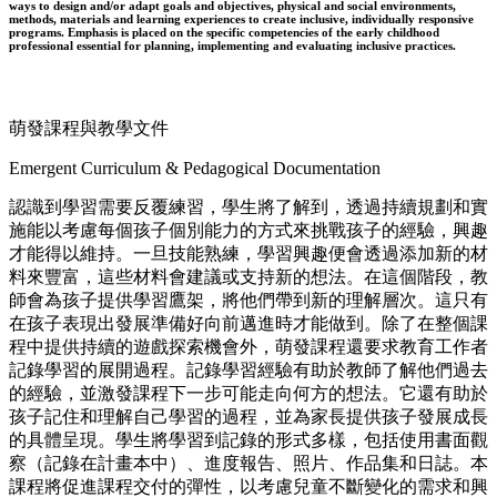
ways to design and/or adapt goals and objectives, physical and social environments,
methods, materials and learning experiences to create inclusive, individually responsive
programs. Emphasis is placed on the specific competencies of the early childhood
professional essential for planning, implementing and evaluating inclusive practices.
萌發課程與教學文件
Emergent Curriculum & Pedagogical Documentation
認識到學習需要反覆練習，學生將了解到，透過持續規劃和實
施能以考慮每個孩子個別能力的方式來挑戰孩子的經驗，興趣
才能得以維持。一旦技能熟練，學習興趣便會透過添加新的材
料來豐富，這些材料會建議或支持新的想法。在這個階段，教
師會為孩子提供學習鷹架，將他們帶到新的理解層次。這只有
在孩子表現出發展準備好向前邁進時才能做到。除了在整個課
程中提供持續的遊戲探索機會外，萌發課程還要求教育工作者
記錄學習的展開過程。記錄學習經驗有助於教師了解他們過去
的經驗，並激發課程下一步可能走向何方的想法。它還有助於
孩子記住和理解自己學習的過程，並為家長提供孩子發展成長
的具體呈現。學生將學習到記錄的形式多樣，包括使用書面觀
察（記錄在計畫本中）、進度報告、照片、作品集和日誌。本
課程將促進課程交付的彈性，以考慮兒童不斷變化的需求和興