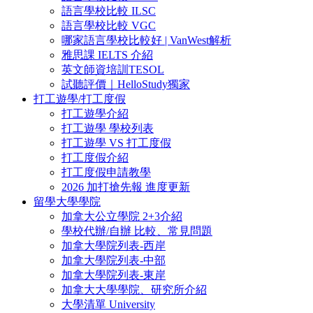
語言學校比較 ILSC
語言學校比較 VGC
哪家語言學校比較好 | VanWest解析
雅思課 IELTS 介紹
英文師資培訓TESOL
試聽評價｜HelloStudy獨家
打工遊學/打工度假
打工遊學介紹
打工遊學 學校列表
打工遊學 VS 打工度假
打工度假介紹
打工度假申請教學
2026 加打搶先報 進度更新
留學大學學院
加拿大公立學院 2+3介紹
學校代辦/自辦 比較、常見問題
加拿大學院列表-西岸
加拿大學院列表-中部
加拿大學院列表-東岸
加拿大大學學院、研究所介紹
大學清單 University