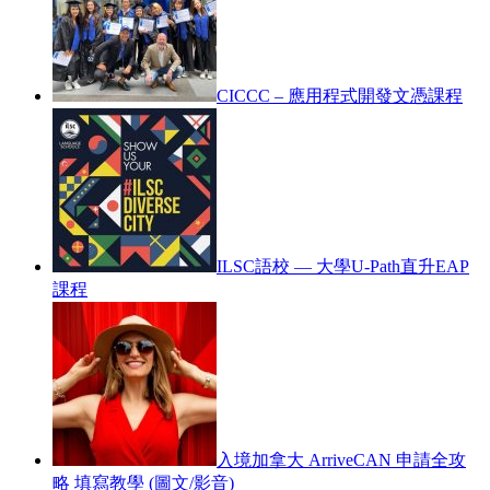
CICCC – 應用程式開發文憑課程
ILSC語校 — 大學U-Path直升EAP
課程
入境加拿大 ArriveCAN 申請全攻
略 填寫教學 (圖文/影音)