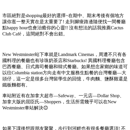
市區絕對是shopping最好的選擇~在期中、期末考後有個地方
讓你逛一整天實在是太重要了! 走到腳痠路邊隨便找一間餐廳
點happy hour也會治癒你的心靈!! 沒有想法的話我推薦Cactus
Club Café，這間絕對不會出錯。
New Westminster站下車就是Landmark Cinemas，周遭不只有各
國料理的餐廳也有珍珠奶茶店和Starbucks! 異國料理餐廳包含
巴西餐廳、日式壽司餐廳和韓式餐廳。如果想念家鄉的味道可
以往Columbia station方向走有中文服務生點餐的台灣餐廳—大
頭仔，這一定是很多台灣留學生的回憶，牛肉麵、鹽酥雞還是
鐵板麵都有。
車站附近有在加拿大超市—Safeway、一元店—Dollar Shop、
加拿大版的屈臣氏—Shoppers，生活所需幾乎可以在New
Westminster車站解決😊
如果下課後想跟朋友聚聚，步行到河畔也有很多餐廳選項! 不