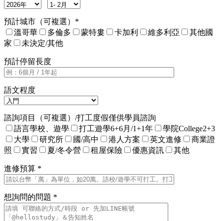
預計城市（可複選）*
溫哥華
多倫多
蒙特婁
卡加利
維多利亞
其他國
家
未決定/其他
預計停留長度
語文程度
諮詢項目（可複選）/打工度假僅供學員諮詢
語言學校、遊學
打工遊學6+6月/1+1年
學院College2+3
大學
研究所
國/高中
港人方案
英文進修
商業證
照
實習
夏/冬令營
租屋保險
優惠資訊
其他
進修預算 *
想詢問的問題 *