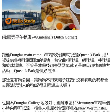
(校園旁早午餐店 @Angelina’s Dutch Corner)
距離Douglas main campus車程5分鐘即可抵達Queen’s Park，那
裡提供多種球類運動的場地，包含曲棍球場、網球場、棒球場
和籃球場地。不管是放學後想去透透氣或者是假日想找個地方
活動，Queen’s Park是個好選擇!
那邊還有狗公園，讓狗狗不用繫繩子狂跑~沒有養狗的我都會
去那邊玩別人的狗(記得先問過主人喔!)
也因為Douglas College地段好，距離市區和Metrotown車程半個
小時內即可抵達，很多人租屋都會選擇租在New Westminster。