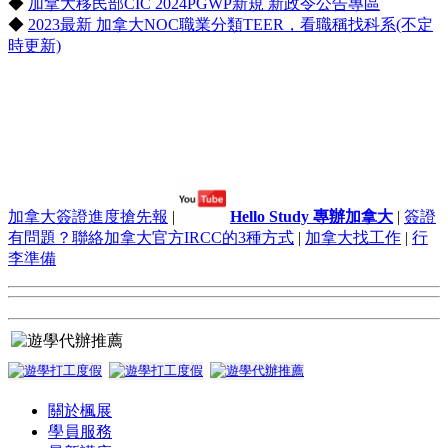
◆
加拿大移民部CIC 2024PGWP新規 新政令公告專區
◆
2023最新 加拿大NOC職業分類TEER，看職稱找科系(不定
時更新)
加拿大簽證進度搶先報
|
Hello Study 專辦加拿大
|
簽證
有問題？聯絡加拿大官方IRCC的3種方式
|
加拿大找工作
|
行
李準備
關於楓展
學員服務