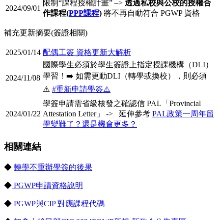
限制“課程授權計畫” –>
透過私校與公校的授權合
2024/09/01
作課程(
PPP課程
)
將不再自動符合 PGWP 資格
補充更新摘要(簽證相關)
2025/01/14
配偶工簽 資格更新大解析
國際學生必須於學生簽證上指定授課機構（DLI）
學習！➡️ 如需更動DLI（轉學或換校），則必須
2024/11/08
⚠️
#重新申請學簽⚠️
學簽申請需省級核發之確認信 PAL「Provincial
2024/01/22
Attestation Letter」 -> 延伸參考
PAL政策一周年留
學變難了？還是機會更多？
相關連結
◆
轉學不重辦學簽的後果
◆
PGWP申請資格說明
◆
PGWP與CIP 對應課程代碼