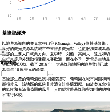
基隆那經濟
以旅遊為導向的奧克拿根山谷 (Okanagan Valley) 位於基隆那，
良好的觀光資源為該城市帶來許多觀光客，也使服務業成為基
×
隆那的主要人口就業方向。夏季時，划船、高爾夫、遠足和騎
自行車等戶外活動很受觀光客歡迎；而在冬季，滑雪是當地最
文章搜尋
受歡迎的活動。截至 2016 年，大基隆那地區的旅遊業現已成
為每年 10 億美元的產業。
基隆那生產的葡萄酒已獲得國際認可，葡萄園在城市周圍和南
部很常見，該地區的氣候非常適合許多釀酒廠。由於奧克拿根
的氣候和充滿葡萄園的風景，人們經常將基隆那與加州的納帕
谷進行比較。