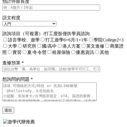
預計停留長度
語文程度
諮詢項目（可複選）/打工度假僅供學員諮詢
語言學校、遊學
打工遊學6+6月/1+1年
學院College2+3
大學
研究所
國/高中
港人方案
英文進修
商業證
照
實習
夏/冬令營
租屋保險
優惠資訊
其他
進修預算 *
想詢問的問題 *