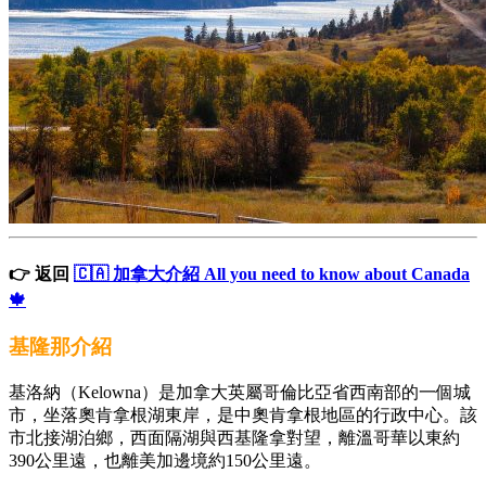
👉 返回
🇨🇦 加拿大介紹 All you need to know about Canada
🍁
基隆那介紹
基洛納（Kelowna）是加拿大英屬哥倫比亞省西南部的一個城
市，坐落奧肯拿根湖東岸，是中奧肯拿根地區的行政中心。該
市北接湖泊鄉，西面隔湖與西基隆拿對望，離溫哥華以東約
390公里遠，也離美加邊境約150公里遠。