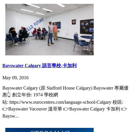
Bayswater Calgary 語言學校-卡加利
May 09, 2016
Bayswater Calgary (原 Stafford House Calgary) Bayswater 專屬優
惠👆 創立年份: 1974 學校網
站: https://www.eurocentres.com/language-school-Calgary 校區:
👉Bayswater Vacouver 溫哥華 👉Bayswater Calgary 卡加利 👉
Baysw...