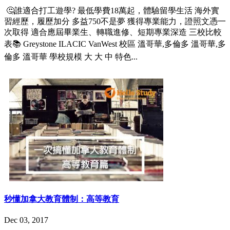
🤔誰適合打工遊學? 最低學費18萬起，體驗留學生活 海外實
習經歷，履歷加分 多益750不是夢 獲得專業能力，證照文憑一
次取得 適合應屆畢業生、轉職進修、短期專業深造 三校比較
表📚 Greystone ILACIC VanWest 校區 溫哥華,多倫多 溫哥華,多
倫多 溫哥華 學校規模 大 大 中 特色...
秒懂加拿大教育體制：高等教育
Dec 03, 2017