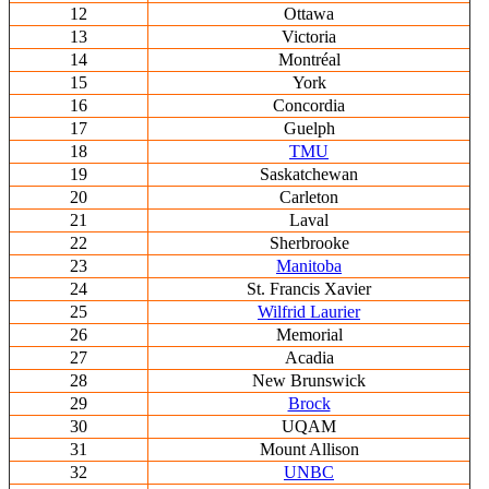
12
Ottawa
13
Victoria
14
Montréal
15
York
16
Concordia
17
Guelph
18
TMU
19
Saskatchewan
20
Carleton
21
Laval
22
Sherbrooke
23
Manitoba
24
St. Francis Xavier
25
Wilfrid Laurier
26
Memorial
27
Acadia
28
New Brunswick
29
Brock
30
UQAM
31
Mount Allison
32
UNBC