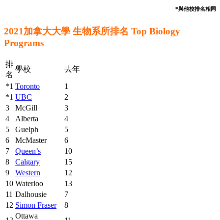
*與他校排名相同
2021加拿大大學 生物系所排名 Top Biology
Programs
排
學校
去年
名
*1
Toronto
1
*1
UBC
2
3
McGill
3
4
Alberta
4
5
Guelph
5
6
McMaster
6
7
Queen’s
10
8
Calgary
15
9
Western
12
10
Waterloo
13
11
Dalhousie
7
12
Simon Fraser
8
Ottawa