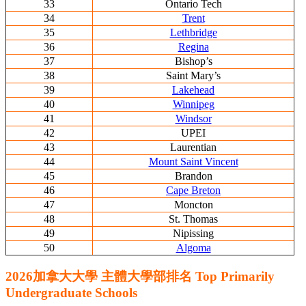
33
Ontario Tech
34
Trent
35
Lethbridge
36
Regina
37
Bishop’s
38
Saint Mary’s
39
Lakehead
40
Winnipeg
41
Windsor
42
UPEI
43
Laurentian
44
Mount Saint Vincent
45
Brandon
46
Cape Breton
47
Moncton
48
St. Thomas
49
Nipissing
50
Algoma
2026加拿大大學
主體
大學部排名 Top Primarily
Undergraduate Schools