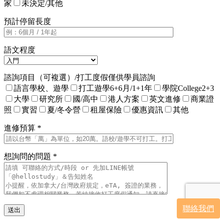
家
未決定/其他
預計停留長度
語文程度
諮詢項目（可複選）/打工度假僅供學員諮詢
語言學校、遊學
打工遊學6+6月/1+1年
學院College2+3
大學
研究所
國/高中
港人方案
英文進修
商業證
照
實習
夏/冬令營
租屋保險
優惠資訊
其他
進修預算 *
想詢問的問題 *
聯絡我們