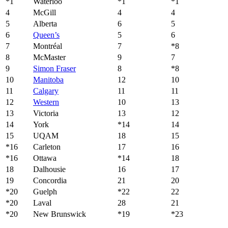
*1
Waterloo
*1
*1
4
McGill
4
4
5
Alberta
6
5
6
Queen’s
5
6
7
Montréal
7
*8
8
McMaster
9
7
9
Simon Fraser
8
*8
10
Manitoba
12
10
11
Calgary
11
11
12
Western
10
13
13
Victoria
13
12
14
York
*14
14
15
UQAM
18
15
*16
Carleton
17
16
*16
Ottawa
*14
18
18
Dalhousie
16
17
19
Concordia
21
20
*20
Guelph
*22
22
*20
Laval
28
21
*20
New Brunswick
*19
*23