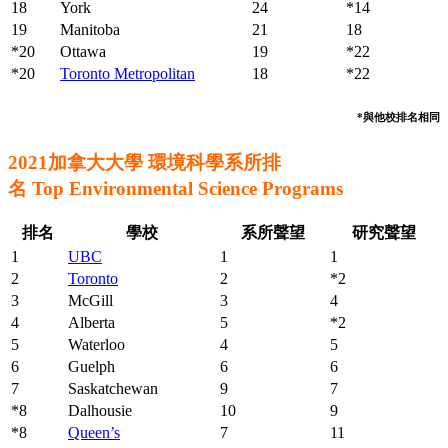
18
York
24
*14
19
Manitoba
21
18
*20
Ottawa
19
*22
*20
Toronto Metropolitan
18
*22
*與他校排名相同
2021加拿大大學 環境科學系所排
名 Top Environmental Science Programs
排名
學校
系所聲望
研究聲望
1
UBC
1
1
2
Toronto
2
*2
3
McGill
3
4
4
Alberta
5
*2
5
Waterloo
4
5
6
Guelph
6
6
7
Saskatchewan
9
7
*8
Dalhousie
10
9
*8
Queen’s
7
11