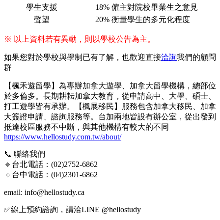
學生支援
18%
僱主對院校畢業生之意見
聲望
20%
衡量學生的多元化程度
※ 以上資料若有異動，則以學校公告為主。
如果您對於學校與學制已有了解，也歡迎直接
洽詢
我們的顧問
群
【楓禾遊留學】為專辦加拿大遊學、加拿大留學機構，總部位
於多倫多。長期耕耘加拿大教育，從申請高中、大學、碩士、
打工遊學皆有承辦。【楓展移民】服務包含加拿大移民、加拿
大簽證申請、諮詢服務等。台加兩地皆設有辦公室，從出發到
抵達校區服務不中斷，與其他機構有較大的不同
https://www.hellostudy.com.tw/about/
📞 聯絡我們
🔹台北電話：(02)2752-6862
🔹台中電話：(04)2301-6862
email:
info@hellostudy.ca
✅線上預約諮詢，請洽LINE @hellostudy