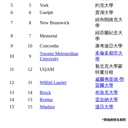
5
5
York
約克大學
6
6
Guelph
貴湖大學
紐布朗維克大
7
8
New Brunswick
學
紐芬蘭紀念大
8
7
Memorial
學
9
10
Concordia
康考迪亞大學
多倫多都市大
Toronto Metropolitan
10
9
University
學
魁北克大學蒙
11
12
UQAM
特婁分校
威爾弗里德·勞
12
11
Wilfrid Laurier
雷爾大學
13
14
Brock
布洛克大學
14
13
Regina
雷吉納大學
15
15
Windsor
溫莎大學
*與他校排名相同