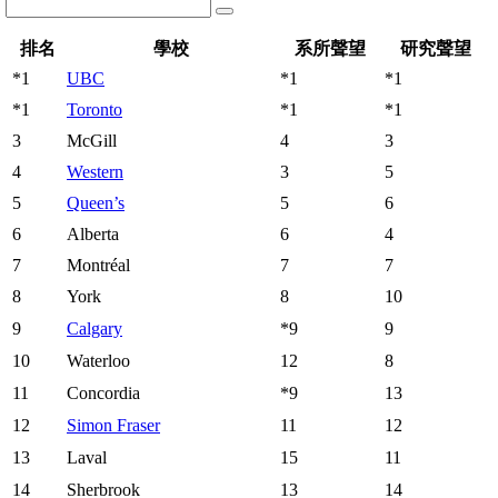
Programs
排名
學校
系所聲望
研究聲望
*1
UBC
*1
*1
*1
Toronto
*1
*1
3
McGill
4
3
4
Western
3
5
5
Queen’s
5
6
6
Alberta
6
4
7
Montréal
7
7
8
York
8
10
9
Calgary
*9
9
10
Waterloo
12
8
11
Concordia
*9
13
12
Simon Fraser
11
12
13
Laval
15
11
14
Sherbrook
13
14