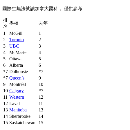
國際生無法就讀加拿大醫科， 僅供參考
排
學校
去年
名
1
McGill
1
2
Toronto
2
3
UBC
3
4
McMaster
4
5
Ottawa
5
6
Alberta
6
*7
Dalhousie
*7
*7
Queen’s
9
9
Montréal
10
10
Calgary
*7
11
Western
12
12
Laval
11
13
Manitoba
13
14
Sherbrooke
14
15
Saskatchewan
15