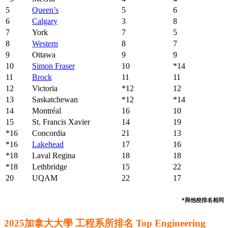
5
Queen’s
5
6
6
Calgary
3
8
7
York
7
5
8
Western
8
7
9
Ottawa
9
9
10
Simon Fraser
10
*14
11
Brock
11
11
12
Victoria
*12
12
13
Saskatchewan
*12
*14
14
Montréal
16
10
15
St. Francis Xavier
14
19
*16
Concordia
21
13
*16
Lakehead
17
16
*18
Laval Regina
18
18
*18
Lethbridge
15
22
20
UQAM
22
17
*與他校排名相同
2025加拿大大學 工程系所排名 Top Engineering