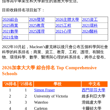
指導高中畢業生和大學新生的適應大學生活。
目前收錄排名項目如下：
2026綜合
2026聲望
2026主體大學
2025資工
2025商業
2025教育
2025工程
2021環科
2021數學
2025護理
2021心理
2024醫科
2021生物
2022年10月起，Maclean’s麥克林以後只會公布五個科學與社會
科學的科系排名：商業、資工、教育、工程、護理。有關生
物、環境科學、數學、醫博與心理的科系排名，將停止發布。
2026加拿大大學 綜合排名 Top Comprehensive
Schools
’26排名
’25排名
學校
中文名
1
1
Simon Fraser
西門菲莎大學
2
2
University of Victoria
維多利亞大學
3
3
Waterloo
滑鐵盧大學
4
4
Carleton
卡爾頓大學