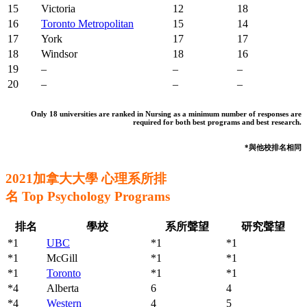
15
Victoria
12
18
16
Toronto Metropolitan
15
14
17
York
17
17
18
Windsor
18
16
19
–
–
–
20
–
–
–
Only 18 universities are ranked in Nursing as a minimum number of responses are
required for both best programs and best research.
*與他校排名相同
2021加拿大大學 心理系所排
名 Top Psychology Programs
排名
學校
系所聲望
研究聲望
*1
UBC
*1
*1
*1
McGill
*1
*1
*1
Toronto
*1
*1
*4
Alberta
6
4
*4
Western
4
5