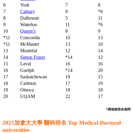
6
York
7
8
7
Calgary
9
*6
8
Dalhousie
5
11
9
Waterloo
11
*6
10
Queen’s
8
9
*11
Concordia
10
13
*11
McMaster
13
10
13
Montréal
12
14
14
Simon Fraser
*14
12
15
Laval
16
16
16
Guelph
*14
20
17
Saskatchewan
19
15
18
Carleton
17
19
19
Ottawa
18
18
20
UQAM
22
17
*與他校排名相同
2025加拿大大學 醫科排名 Top Medical Doctoral
universities