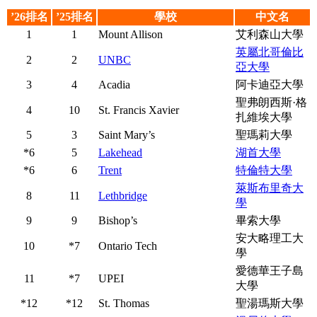
’26排名
’25排名
學校
中文名
1
1
Mount Allison
艾利森山大學
英屬北哥倫比
2
2
UNBC
亞大學
3
4
Acadia
阿卡迪亞大學
聖弗朗西斯·格
4
10
St. Francis Xavier
扎維埃大學
5
3
Saint Mary’s
聖瑪莉大學
*6
5
Lakehead
湖首大學
*6
6
Trent
特倫特大學
萊斯布里奇大
8
11
Lethbridge
學
9
9
Bishop’s
畢索大學
安大略理工大
10
*7
Ontario Tech
學
愛德華王子島
11
*7
UPEI
大學
*12
*12
St. Thomas
聖湯瑪斯大學