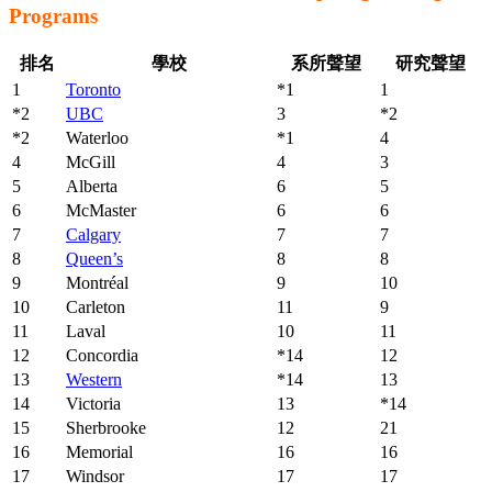
Programs
排名
學校
系所聲望
研究聲望
1
Toronto
*1
1
*2
UBC
3
*2
*2
Waterloo
*1
4
4
McGill
4
3
5
Alberta
6
5
6
McMaster
6
6
7
Calgary
7
7
8
Queen’s
8
8
9
Montréal
9
10
10
Carleton
11
9
11
Laval
10
11
12
Concordia
*14
12
13
Western
*14
13
14
Victoria
13
*14
15
Sherbrooke
12
21
16
Memorial
16
16
17
Windsor
17
17