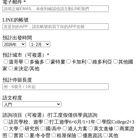
電子郵件 *
LINE的帳號
預計出發時間
預計城市（可複選）*
溫哥華
多倫多
蒙特婁
卡加利
維多利亞
其他國
家
未決定/其他
預計停留長度
語文程度
諮詢項目（可複選）/打工度假僅供學員諮詢
語言學校、遊學
打工遊學6+6月/1+1年
學院College2+3
大學
研究所
國/高中
港人方案
英文進修
商業證
照
實習
夏/冬令營
租屋保險
優惠資訊
其他