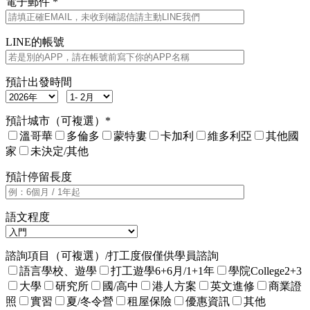
電子郵件 *
LINE的帳號
預計出發時間
預計城市（可複選）*
溫哥華
多倫多
蒙特婁
卡加利
維多利亞
其他國
家
未決定/其他
預計停留長度
語文程度
諮詢項目（可複選）/打工度假僅供學員諮詢
語言學校、遊學
打工遊學6+6月/1+1年
學院College2+3
大學
研究所
國/高中
港人方案
英文進修
商業證
照
實習
夏/冬令營
租屋保險
優惠資訊
其他