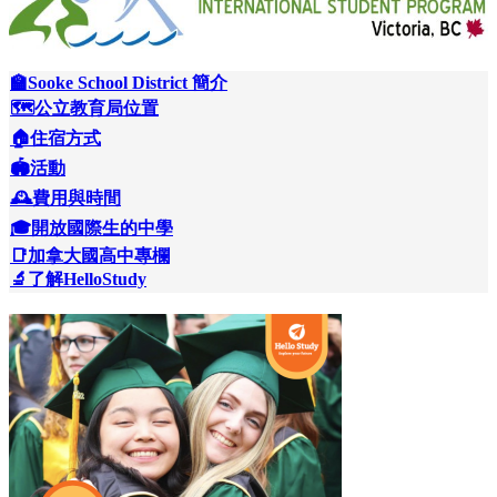
🏫Sooke School District 簡介
🗺️公立教育局位置
🏠住宿方式
🏟️活動
🕰️費用與時間
🎓開放國際生的中學
📑加拿大國高中專欄
🔬了解HelloStudy