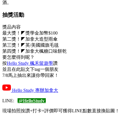
酒。
抽獎活動
獎品內容
最大獎！◤獎學金加幣$100
第二獎！◤加拿大造型雨傘
第三獎！◤英/美國國旗毛毯
第四獎！◤加拿大楓糖口味餅乾
要怎麼得到呢？
按
Hello Study 楓禾留遊學
讚
並且在此貼文下tag一個朋友
7/8馬上抽出來讓你帶回家！
Hello Study 專辦加拿大
LINE:
@HelloStudy
現場拍照按讚+打卡+評價即可獲得LINE點數直接換貼圖！