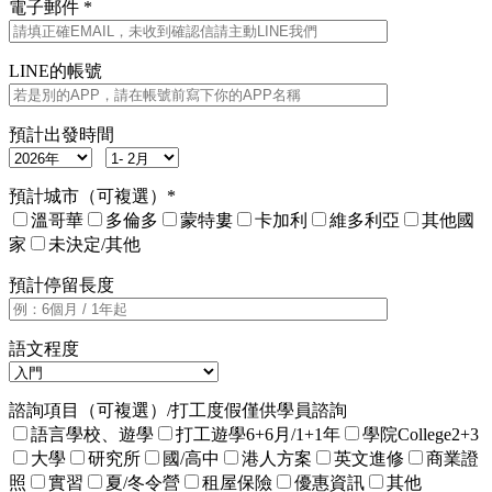
電子郵件 *
LINE的帳號
預計出發時間
預計城市（可複選）*
溫哥華
多倫多
蒙特婁
卡加利
維多利亞
其他國
家
未決定/其他
預計停留長度
語文程度
諮詢項目（可複選）/打工度假僅供學員諮詢
語言學校、遊學
打工遊學6+6月/1+1年
學院College2+3
大學
研究所
國/高中
港人方案
英文進修
商業證
照
實習
夏/冬令營
租屋保險
優惠資訊
其他