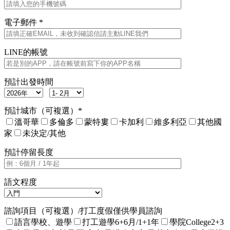
電子郵件 *
LINE的帳號
預計出發時間
預計城市（可複選）*
溫哥華
多倫多
蒙特婁
卡加利
維多利亞
其他國
家
未決定/其他
預計停留長度
語文程度
諮詢項目（可複選）/打工度假僅供學員諮詢
語言學校、遊學
打工遊學6+6月/1+1年
學院College2+3