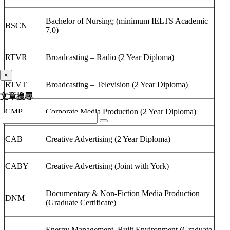
Bachelor of Nursing; (minimum IELTS Academic
BSCN
7.0)
RTVR
Broadcasting – Radio (2 Year Diploma)
×
RTVT
Broadcasting – Television (2 Year Diploma)
文章搜尋
CMP
Corporate Media Production (2 Year Diploma)
CAB
Creative Advertising (2 Year Diploma)
CABY
Creative Advertising (Joint with York)
Documentary & Non-Fiction Media Production
DNM
(Graduate Certificate)
Energy Management, Built Environment (Graduate