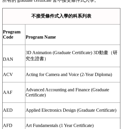
所有的 graduate certificate 皆不接受條件式入學。
不接受條件式入學的科系列表
Program
Code
Program Name
3D Animation (Graduate Certificate) 3D動畫（研
究生證書）
DAN
ACV
Acting for Camera and Voice (2-Year Diploma)
Advanced Accounting and Finance (Graduate
AAF
Certificate)
AED
Applied Electronics Design (Graduate Certificate)
AFD
Art Fundamentals (1 Year Certificate)