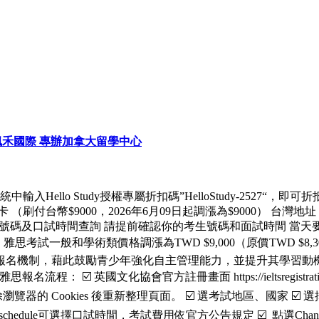
y 楓禾國際 專辦加拿大留學中心
系統中輸入Hello Study授權專屬折扣碼”HelloStudy-252
 （刷付台幣$9000，2026年6月09日起調漲為$9000） 
 考生號碼及口試時間查詢 請提前確認你的考生號碼和面試時間 
起，雅思考試一般和學術類價格調漲為TWD $9,000（原價TWD $
報名機制，藉此鼓勵青少年強化自主管理能力，並提升其學習動機與參
 英國文化協會官方註冊畫面 https://ieltsregistration.
 Cookies 後重新整理頁面。 ☑️ 選考試地區、國家 ☑️ 選
 schedule可選擇口試時間，考試費用依官方公告規定 ☑️ 點選Change