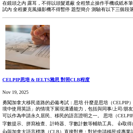
在鏡頭之內 露耳，不得以頭髮遮蔽 全程禁止操作手機或紙本筆
試內 全程麥克風攝影機不得暫停 題型簡介 測驗有以下三個段落 
CELPIP思培 & IELTS雅思 對照CLB程度
Nov 19, 2025
勇闖加拿大移民道路的必備考試：思培 什麼是思培（CELPIP
境中使用英語」的情境下展現溝通能力，包括與同事/上司/朋友的
可以作為申請永久居民、移民的語言證明之一。 思培（CELP
字數提示、拼寫檢查、計時器、字數計數等輔助工具。 👍取得
👍與加拿大語言標準（CLB）直接對應：對於申請移民或專業認證時，換