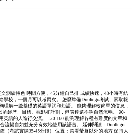
鄰國英文測驗特色 時間方便，45分鐘自己排 成績快速，48小時有結
傳給學校，一個月可以考兩次。 怎麼準備Duolingo考試、索取報
10-55 能夠理解一些基礎的英語單詞和短語。 能夠理解較簡單的信息，
己的經歷、目標、觀點和計劃，但表達還不夠自然流暢。 90-
語的人進行交流。 120-160 能夠理解各種有難度的文章和
暢自如並充分有效地使用該語言。 延伸閱讀：Duolingo
鐘（考試實際35-45分鐘） 位置：禁看螢幕以外的地方 保持人