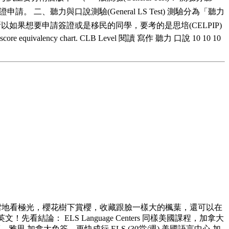
 二、聽力與口說測驗(General LS Test) 測驗分為「聽力
請。 所以如果想要申請簽證或是移民的同學，要考的是思培(CELPIP)
score equivalency chart. CLB Level 閱讀 寫作 聽力 口說 10 10 10
躺雪地看極光，櫻花樹下賞櫻，收藏跟臉一樣大的楓葉，還可以在
論： ELS Language Centers 同樣美國課程，加拿大
 加拿大免簽，更快成行 ELS (30堂/週) 美國語言中心 加