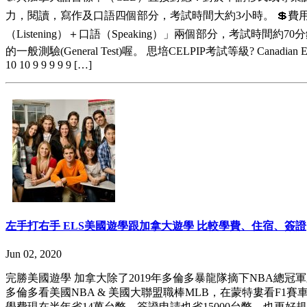
力，閱讀，寫作及口語四個部分，考試時間大約3小時。 💲費用：加幣2
（Listening）＋口語（Speaking）」兩個部分，考試時間
的一般測驗(General Test)喔。 思培CELPIP考試等級? Canadian English La
10 10 9 9 9 9 9 […]
左手打右手 ELS美國遊學跟加拿大遊學 比較學費、住宿、簽證
Jun 02, 2020
完勝美國遊學 加拿大除了2019年多倫多暴龍隊摘下NBA
多倫多看美國NBA & 美國大聯盟職棒MLB，在蒙特婁看F1賽車，
學費現在半年省14萬台幣，簽證申請也省15000台幣，也更好規劃