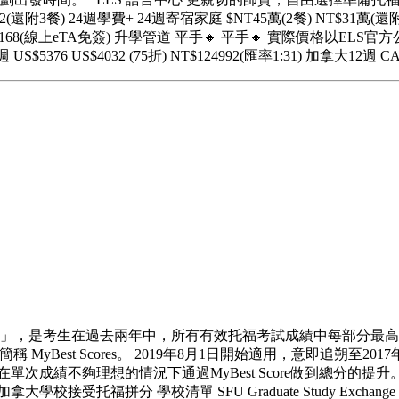
附3餐) 24週學費+ 24週寄宿家庭 $NT45萬(2餐) NT$31萬(還附3餐)
T面試) NT$168(線上eTA免簽) 升學管道 平手🔸 平手🔸 實際
76 US$4032 (75折) NT$124992(匯率1:31) 加拿大12週 CA$45
superscore」，是考生在過去兩年中，所有有效托福考試成績中
簡稱 MyBest Scores。 2019年8月1日開始適用，意即追
次成績不夠理想的情況下通過MyBest Score做到總分的
單 SFU Graduate Study Exchange Programs SFU U