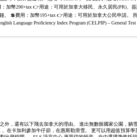
90+tax 👉用途：可用於加拿大移民、永久居民(PR)、簽證申請。
約70分鐘。 💲費用：加幣195+tax 👉用途：可用於加拿大公民申
nguage Proficiency Index Program (CELPIP) – General Test 
總冠軍之外，還有以下飛去加拿大的理由。 進出無數個國家公園，
 在卡加利參加牛仔節，在惠斯勒滑雪。 更可以用超值預算學英文！先看結
出發時間。 ELS 語言中心 更親切的師資，自由選擇準備托福、雅思