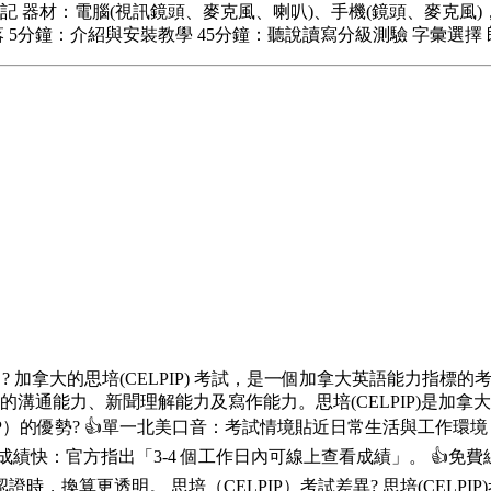
記 器材：電腦(視訊鏡頭、麥克風、喇叭)、手機(鏡頭、麥克風
5分鐘：介紹與安裝教學 45分鐘：聽說讀寫分級測驗 字彙選擇 郎
）? 加拿大的思培(CELPIP) 考試，是一個加拿大英語能力
溝通能力、新聞理解能力及寫作能力。思培(CELPIP)是加拿大
IP）的優勢? 👍單一北美口音：考試情境貼近日常生活與工作環
成績快：官方指出「3-4 個工作日內可線上查看成績」。 👍
算更透明。 思培（CELPIP）考試差異? 思培(CELPIP)考試主