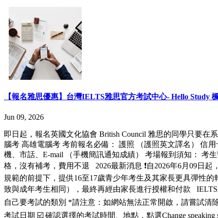
【報名雅思優惠】台灣IELTS雅思官方考試中心- Hello Stud
Jun 09, 2026
即日起，報名英國文化協會 British Council 雅思的同學只要在
腦考 高雄電腦考 考前報名必備： 護照 （護照英文譯名） 信用卡
機、市話、E-mail （手機簡訊通知成績） 考場報到須知：
格，沒有補考，費用不退 2026最新消息 ❗️自2026年6月09日
規範的前提下，提供16至17歲青少年考生及其家長更具彈性的
致與成年考生相同），最終再經由家長進行授權和付款 IELTS雅思報名流程： ☑️
自己要考試的類別 *請注意：如網站無法正常開啟，請嘗試清除瀏覽器的
考試日期 ☑️ 確認選擇的考試時間、地點，點選Change speaking