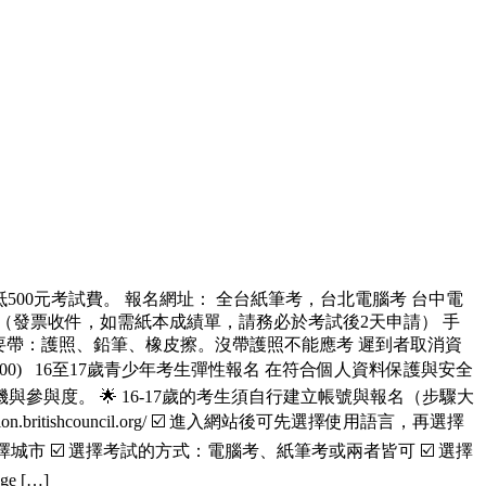
7“，即可折抵500元考試費。 報名網址： 全台紙筆考，台北電腦考 台中電
台灣地址（發票收件，如需紙本成績單，請務必於考試後2天申請） 手
當天要帶：護照、鉛筆、橡皮擦。沒帶護照不能應考 遲到者取消資
8,300) 16至17歲青少年考生彈性報名 在符合個人資料保護與安全
與度。 🌟 16-17歲的考生須自行建立帳號與報名（步驟大
britishcouncil.org/ ☑️ 進入網站後可先選擇使用語言，再選擇
擇城市 ☑️ 選擇考試的方式：電腦考、紙筆考或兩者皆可 ☑️ 選擇
 […]