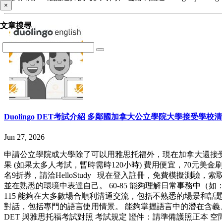
×
文章搜尋
Duolingo DET考試介紹 多鄰國加拿大公立學院大學接受學校
Jun 27, 2026
申請公立學院或大學除了可以用雅思托福外，現在加拿大還接受在家裡考的
果 (如果太多人考試，暫時需時120小時) 費用便宜，70元美金刷
名9折券，請洽HelloStudy 現在登入註冊，免費模擬測驗，索取
並在熟悉的環境中表達自己。 60-85 能夠理解日常事務中
115 能夠在大多數場合順利溝通交流，包括不熟悉的場景和話題
對話，包括專門的語言使用情景。 能夠掌握語言中的潛在含義、
DET 與雅思托福考試對照 考試規定 證件：請準備護照正本 空