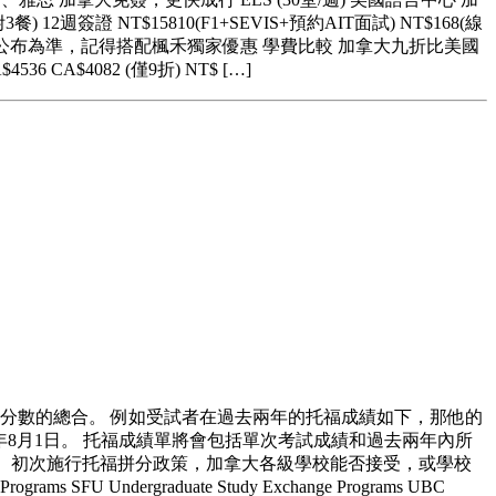
 12週簽證 NT$15810(F1+SEVIS+預約AIT面試) NT$168(線
價格以ELS官方公布為準，記得搭配楓禾獨家優惠 學費比較 加拿大九折比美國
36 CA$4082 (僅9折) NT$ […]
每部分最高分數的總合。 例如受試者在過去兩年的托福成績如下，那他的
朔至2017年8月1日。 托福成績單將會包括單次考試成績和過去兩年內所
提升。 初次施行托福拼分政策，加拿大各級學校能否接受，或學校
ndergraduate Study Exchange Programs UBC