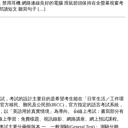
)，禁用耳機 網路連線良好的電腦 滑鼠箭頭保持在全螢幕視窗考
讀短文 聽寫句子 […]
指標的考試，考試的設計主要目的是希望考生能在「日常生活／工作環
官方移民、難民及公民部(IRCC)，官方指定的語言考試系統，
境，以「英語用於真實情境」為導向。 👍線上考試：書寫部分有
免費線上學習：免費樣題、視訊錄影、網路講座、網上預試課程。
要分兩個版本 一、一般測驗(General Test)： 測驗分聽