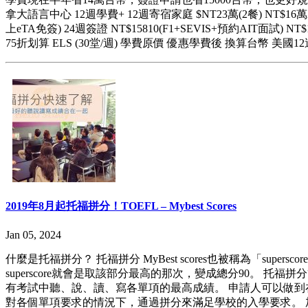
拿大語言中心 12週學費+ 12週寄宿家庭 $NT23萬(2餐) NT$16萬2(還
上eTA免簽) 24週簽證 NT$15810(F1+SEVIS+預約AI
75折划算 ELS (30堂/週) 學費原價 優惠學費後 換算台幣 美國12週 US$53
2019年8月起托福拼分！TOEFL – Mybest Scores
Jan 05, 2024
什麼是托福拼分？ 托福拼分 MyBest scores也被稱為「
superscore就會是取該部分最高的那次，變成總分90。 托福拼分
有考試中聽、說、讀、寫各單項的最高成績。 申請人可以做到在單
對各個單項要求的情況下，通過拼分來滿足學校的入學要求。 加拿大學校接受托福拼分 學校清