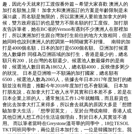
趣，因此今天就來打工渡假番外篇～希望大家喜歡 澳洲人的
加打名額無上限！ 加拿大和澳洲簽訂的方案是年齡限制是未
滿31歲，而名額是無限的，所以當澳洲人要前進加拿大的時
候，雙方政府簽訂的也是雙方不限名額的打工度假。 加打朋
友告訴筆者，她在BC省的Vernon有遇到不少澳洲人在那裡加
打，所以澳洲加打生跟台灣加打生前往的地方大致相同，但是
她同時也說到澳洲人的腔調第一時間確實不好懂。 南韓的加
打是4000個名額，日本的加打是6500個名額。 亞洲加打候選
池人數爆炸 同樣為亞洲區域的加打生，香港是最少的，總名
額只有200，比台灣的名額還少。候選池人數最爆炸的是南
韓，候選池人數目前為18652人，總名額4000，反映僧多粥少
的狀況。 日本是亞洲唯一不額滿的加打國家，總名額有
6500，候選池人數為2065人，依據去年日本2017年度加打的總
額並沒有用盡，推斷今年2018年度加打也不會額滿。 日本加
打朋友說，在加拿大打工收入水平其實和日本差不多，若是在
日本企業上班的人，通常無法工作1-2年就離職，而且薪資也
會比去加拿大打工來得多，所以會去就真的原因大多是「想體
驗加拿大生活」「想學習英文」，至於台灣或南韓、香港人或
其他亞洲人想工作討生活這個理由，對於日本人其實並不適
用。 而以筆者當時在Greystone溫哥華的同學中，18位TESOL
TKT同班同學中，兩位是日本加打生，一位是韓國加打生。我