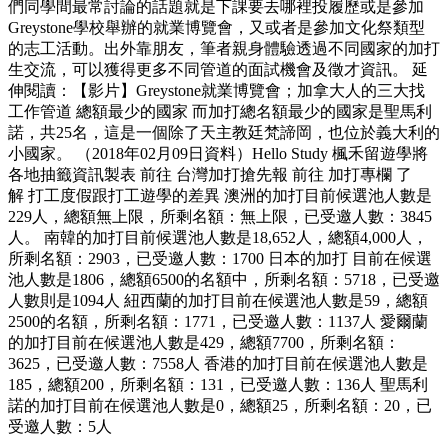
們同學間最常討論的話題就是下課要去哪裡投履歷或是參加
Greystone學校舉辦的就業博覽會，又或者是參加文化祭類型
的志工活動。出外靠朋友，筆者親身體驗透過不同國家的加打
生交流，可以獲得更多不同管道的面試機會及徵才資訊。 延
伸閱讀：【影片】Greystone就業博覽會；加拿大人的三大找
工作管道 總額最少的國家 而加打總名額最少的國家是聖馬利
諾，共25名，這是一個除了天主教廷梵諦岡，也位於義大利的
小國家。 （2018年02月09日資料）Hello Study 楓禾留遊學將
各地抽籤資訊製表 前往 台灣加打搶先報 前往 加打專欄 了
解 打工度假跟打工遊學的差異 澳洲的加打目前候選池人數是
229人，總額無上限，所剩名額：無上限，已受邀人數：3845
人。 南韓的加打目前候選池人數是18,652人，總額4,000人，
所剩名額：2903，已受邀人數：1700 日本的加打 目前在候選
池人數是1806，總額6500的名額中，所剩名額：5718，已受邀
人數則是1094人 紐西蘭的加打目前在候選池人數是59，總額
2500的名額，所剩名額：1771，已受邀人數：1137人 愛爾蘭
的加打目前在候選池人數是429，總額7700，所剩名額：
3625，已受邀人數：7558人 香港的加打目前在候選池人數是
185，總額200，所剩名額：131，已受邀人數：136人 聖馬利
諾的加打目前在候選池人數是0，總額25，所剩名額：20，已
受邀人數：5人