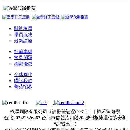
關於楓展
學員服務
最新講座
行前準備
常見問題
獨家優惠
全球夥伴
聯絡我們
菁英招募
楓展國際有限公司（註冊登記證C0312）｜楓禾留遊學
台北 (02)27526862 台北市信義路四段208號9樓(捷運信義安和
站2號出口)
台中 (04)23016862 台中市西區台灣大道二段 220 號 31 樓 (世