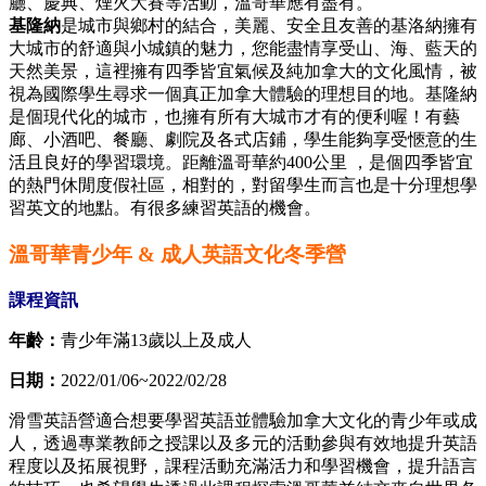
廳、慶典、煙火大賽等活動，溫哥華應有盡有。
基隆納
是城市與鄉村的結合，美麗、安全且友善的基洛納擁有
大城市的舒適與小城鎮的魅力，您能盡情享受山、海、藍天的
天然美景，這裡擁有四季皆宜氣候及純加拿大的文化風情，被
視為國際學生尋求一個真正加拿大體驗的理想目的地。基隆納
是個現代化的城市，也擁有所有大城市才有的便利喔！有藝
廊、小酒吧、餐廳、劇院及各式店鋪，學生能夠享受愜意的生
活且良好的學習環境。距離溫哥華約400公里 ，是個四季皆宜
的熱門休閒度假社區，相對的，對留學生而言也是十分理想學
習英文的地點。有很多練習英語的機會。
溫哥華青少年 & 成人英語文化冬季營
課程資訊
年齡：
青少年滿13歲以上及成人
日期：
2022/01/06~2022/02/28
滑雪英語營適合想要學習英語並體驗加拿大文化的青少年或成
人，透過專業教師之授課以及多元的活動參與有效地提升英語
程度以及拓展視野，課程活動充滿活力和學習機會，提升語言