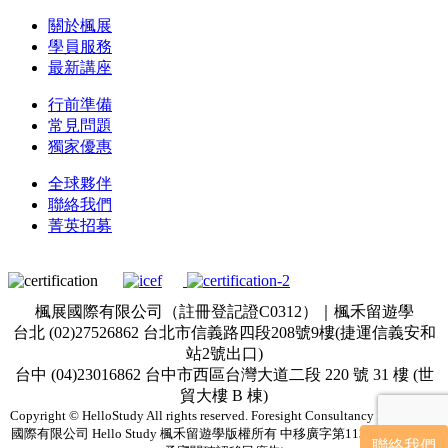
關於楓展
學員服務
最新講座
行前準備
常見問題
獨家優惠
全球夥伴
聯絡我們
菁英招募
楓展國際有限公司（註冊登記證C0312）｜楓禾留遊學
台北 (02)27526862 台北市信義路四段208號9樓(捷運信義安和
站2號出口)
台中 (04)23016862 台中市西區台灣大道二段 220 號 31 樓 (世
貿大樓 B 棟)
Copyright © HelloStudy All rights reserved. Foresight Consultancy Inc. & 楓展
國際有限公司 Hello Study 楓禾留遊學版權所有 中移廣字第113043002號(僅
聯絡我們