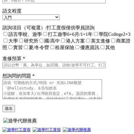
語文程度
諮詢項目（可複選）/打工度假僅供學員諮詢
語言學校、遊學
打工遊學6+6月/1+1年
學院College2+3
大學
研究所
國/高中
港人方案
英文進修
商業證
照
實習
夏/冬令營
租屋保險
優惠資訊
其他
進修預算 *
想詢問的問題 *