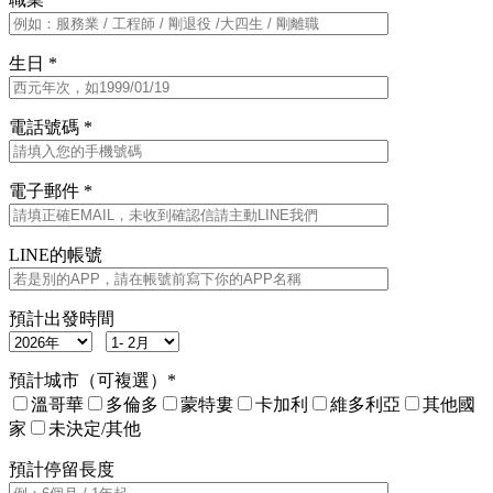
生日 *
電話號碼 *
電子郵件 *
LINE的帳號
預計出發時間
預計城市（可複選）*
溫哥華
多倫多
蒙特婁
卡加利
維多利亞
其他國
家
未決定/其他
預計停留長度