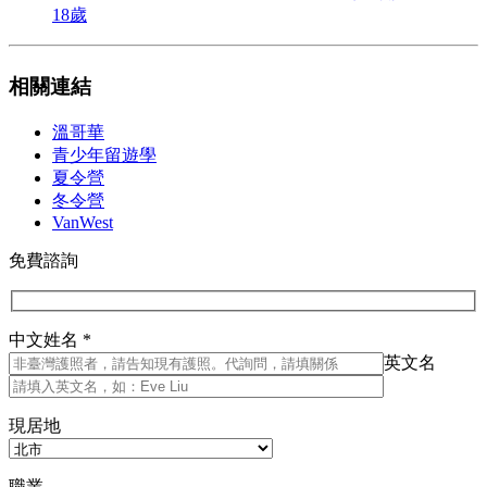
18歲
相關連結
溫哥華
青少年留遊學
夏令營
冬令營
VanWest
免費諮詢
中文姓名 *
英文名
現居地
職業