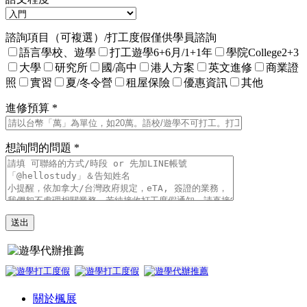
諮詢項目（可複選）/打工度假僅供學員諮詢
語言學校、遊學
打工遊學6+6月/1+1年
學院College2+3
大學
研究所
國/高中
港人方案
英文進修
商業證
照
實習
夏/冬令營
租屋保險
優惠資訊
其他
進修預算 *
想詢問的問題 *
關於楓展