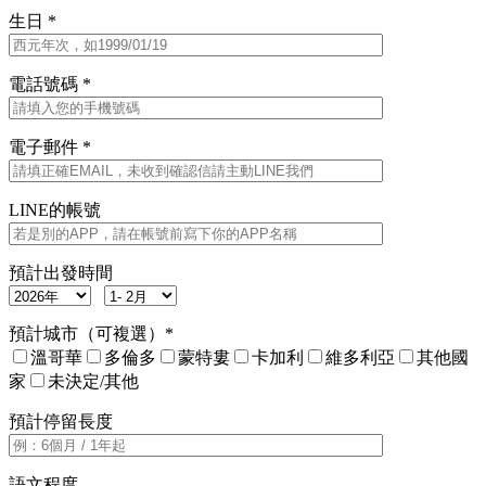
生日 *
電話號碼 *
電子郵件 *
LINE的帳號
預計出發時間
預計城市（可複選）*
溫哥華
多倫多
蒙特婁
卡加利
維多利亞
其他國
家
未決定/其他
預計停留長度
語文程度