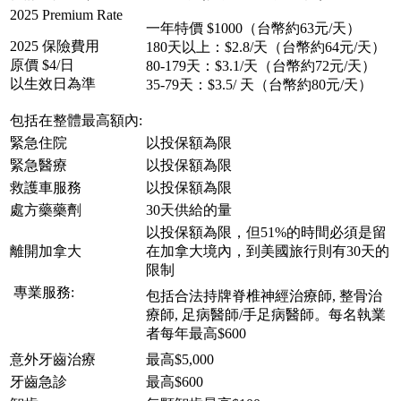
2025 Premium Rate
一年特價 $1000（台幣約63元/天）
2025 保險費用
180天以上：$2.8/天（台幣約64元/天）
原價 $4/日
80-179天：$3.1/天（台幣約72元/天）
以生效日為準
35-79天：$3.5/ 天（台幣約80元/天）
包括在整體最高額內:
緊急住院
以投保額為限
緊急醫療
以投保額為限
救護車服務
以投保額為限
處方藥藥劑
30天供給的量
以投保額為限，但51%的時間必須是留
離開加拿大
在加拿大境內，到美國旅行則有30天的
限制
專業服務:
包括合法持牌脊椎神經治療師, 整骨治
療師, 足病醫師/手足病醫師。每名執業
者每年最高$600
意外牙齒治療
最高$5,000
牙齒急診
最高$600