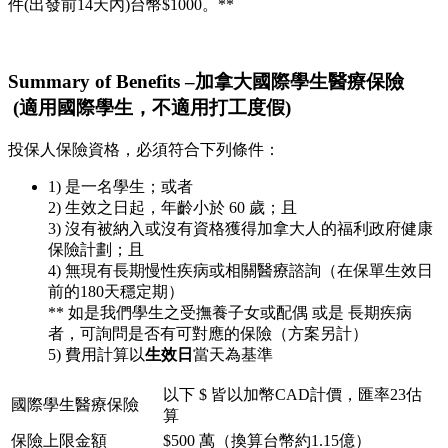
件(出發前14天內)台幣$1000。**
Summary of Benefits –加拿大國際學生醫療保險
(適用國際學生，不適用打工度假)
投保人保險資格，必須符合下列條件：
1) 是一名學生；或者
2) 生效之日起，年齡小於 60 歲；且
3) 沒有被納入或沒有資格獲得加拿大人的福利政府健康
保險計劃；且
4) 無現有長期慢性疾病或相關醫療諮詢（在保單生效日
前的180天穩定期）
** 如是我們學生之受撫養子女或配偶 或是 長期疾病
者，可詢問是否有可對應的保險（方案另計）
5) 費用計算以
生效日
當天為基準
以下 $ 皆以加幣CAD計價，匯率23估
國際學生醫療保險
算
保險上限金額
$500 萬（換算台幣約1.15億）