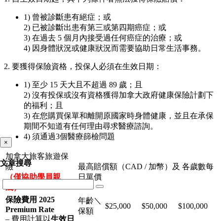
1) 曾被診斷患有絕症；或
2) 已被診斷出患有第三或第四期癌症；或
3) 在過去 5 個月內接受過任何癌症的治療；或
4) 因身體狀況或健康狀況而需要協助日常生活事務。
2. 要獲得保險資格，投保人必須在生效日期：
1) 至少 15 天大且不超過 89 歲；且
2) 沒有投保或沒有資格獲得加拿大政府健康保險計劃下
的福利；且
3) 在您購買保單和離開原國家時身體健康，並且在承保
期間不知道有任何理由尋求醫療諮詢。
4) 須通過3個醫療篩檢問題
×
加拿大旅客旅遊保
文章搜尋
險
最高賠償額（CAD / 加幣）及 各歲數每
（僅協助學員親
日單價
屬）
保險費用 2025
年齡＼
$25,000
$50,000
$100,000
Premium Rate
保額
– 費用計算以
生效日