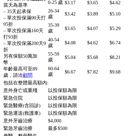
0-25 歲
$3.17
$3.65
$4.62
當天為基準
26-34
– 35天起承保
$3.42
$3.89
$5.10
歲
– 單次投保滿90天打
95折
35-39
$3.65
$4.07
$5.29
– 單次投保滿160天
歲
打93折
40-54
$4.08
$4.62
$6.74
– 單次投保滿200天9
歲
折
55-59
另有保額50萬加
$5.04
$5.68
$8.21
歲
幣，
60-64
年齡最高可至89
$6.67
$7.82
$9.68
歲
歲，請洽
顧問
包括在整體最高額內:
意外身亡或重殘
以投保額為限
緊急住院
以投保額為限
緊急醫療(含回診)
以投保額為限
緊急運送(救護車)
以投保額為限
意外牙齒治療
$4,000
緊急牙齒治療
最多$500
脊醫、整骨醫生、