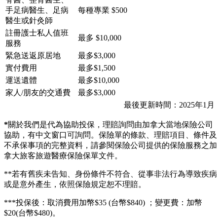
手足病醫生、足病
每種專業 $500
醫生或針灸師
註冊護士私人值班
最多 $10,000
服務
緊急送返原居地
最多$3,000
實付費用
最多$1,500
運送遺體
最多$10,000
家人/朋友的交通費
最多$3,000
最後更新時間：2025年1月
*
關於我們是代為協助投保，理賠詢問由加拿大當地保險公司
協助，有中文窗口可詢問。保險單的條款、理賠項目、條件及
不承保事項的完整資料，請參閱保險公司提供的保險服務之加
拿大旅客旅遊醫療保險保單文件。
**若有舊疾未告知、身份條件不符合、從事非法行為導致疾病
或是意外產生，依照保險規定恕不理賠。
***投保後：取消費用加幣$35 (台幣$840) ；變更費：加幣
$20(台幣$480)。