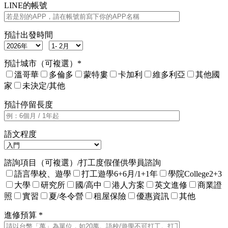
LINE的帳號
預計出發時間
預計城市（可複選）*
溫哥華
多倫多
蒙特婁
卡加利
維多利亞
其他國
家
未決定/其他
預計停留長度
語文程度
諮詢項目（可複選）/打工度假僅供學員諮詢
語言學校、遊學
打工遊學6+6月/1+1年
學院College2+3
大學
研究所
國/高中
港人方案
英文進修
商業證
照
實習
夏/冬令營
租屋保險
優惠資訊
其他
進修預算 *