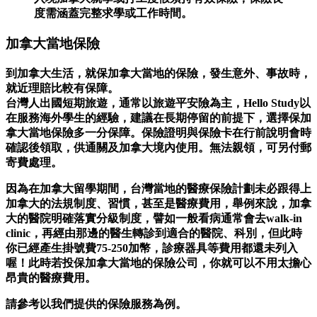
度需涵蓋完整求學或工作時間。
加拿大當地保險
到加拿大生活，就保加拿大當地的保險
，發生意外、事故時，
就近理賠比較有保障。
台灣人出國短期旅遊，通常以旅遊平安險為主，Hello Study以
在服務海外學生的經驗，建議在長期停留的前提下，選擇保加
拿大當地保險多一分保障。保險證明與保險卡在行前說明會時
確認後領取，供通關及加拿大境內使用。無法親領，可另付郵
寄費處理。
因為在加拿大留學期間，台灣當地的醫療保險計劃未必跟得上
加拿大的法規制度、習慣，甚至是醫療費用，舉例來說，加拿
大的醫院明確落實分級制度，譬如一般看病通常會去walk-in
clinic，再經由那邊的醫生轉診到適合的醫院、科別，但此時
你已經產生掛號費75-250加幣，診療器具等費用都還未列入
喔！此時若投保加拿大當地的保險公司，你就可以不用太擔心
昂貴的醫療費用。
請參考以我們提供的保險服務為例。