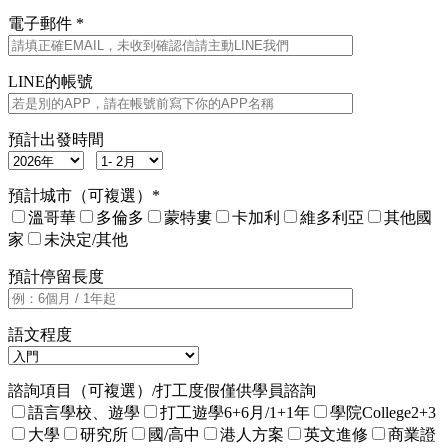
電子郵件 *
LINE的帳號
預計出發時間
預計城市（可複選）*
溫哥華
多倫多
蒙特婁
卡加利
維多利亞
其他國
家
未決定/其他
預計停留長度
語文程度
諮詢項目（可複選）/打工度假僅供學員諮詢
語言學校、遊學
打工遊學6+6月/1+1年
學院College2+3
大學
研究所
國/高中
港人方案
英文進修
商業證