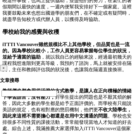
曉這件事後，也馬上提供協助，並盡他們的努力，在繁忙的暑
假期間以最快的速度，一週內便幫我安排好下一個家庭。這裡
我要鼓勵未來也想出國遊學的朋友們，在不確定或有疑問時，
就盡早告知校方或代辦人員，以獲得及時協助。
學校給我的感覺與收穫
iTTTI Vancouver雖然規模比不上其他學校，但品質也是一流
的。因為學校比較小，工作人員更容易掌握每位學生的狀況，
並給予適當的協助
，就以我自己的經驗來說，經過最初幾天的
課程我想進階到更高等級，我預約了諮詢，馬上就被安排在隔
×
天，主任和教師評估我的狀況後，也讓我在隔週直接換班。
文章搜尋
教師們也都會用很活潑的方式教學，是讓人在正向積極的情緒
下學習語言，沒有壓力，
對學生提出的問題也是不厭其煩的解
答，因此大多數的學生都是給予正面評價的。而學校有只能說
美語的規定，也有相對應的懲罰機制，他們更
不收大陸學生，
因此來這裡不需要擔心都還是在用中文溝通的問題
。學校也安
排很多不同性質的課後活動，常常能發現當地人才知道的好去
處。綜合上述，我滿推薦大家選擇加入iTTTi Vancouver這個家