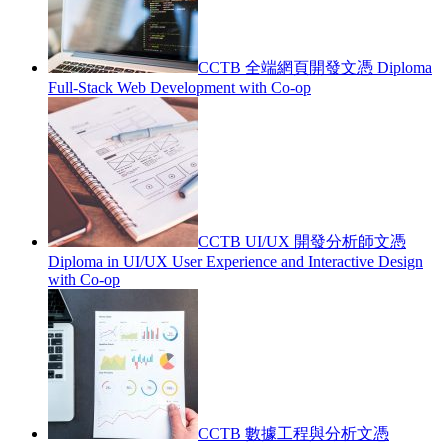
CCTB 全端網頁開發文憑 Diploma
Full-Stack Web Development with Co-op
CCTB UI/UX 開發分析師文憑
Diploma in UI/UX User Experience and Interactive Design
with Co-op
CCTB 數據工程與分析文憑