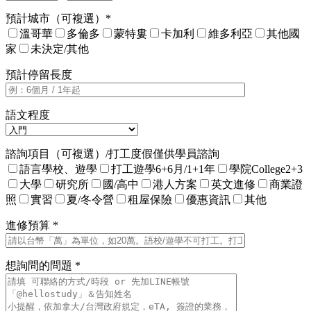
預計城市（可複選）*
溫哥華
多倫多
蒙特婁
卡加利
維多利亞
其他國
家
未決定/其他
預計停留長度
語文程度
諮詢項目（可複選）/打工度假僅供學員諮詢
語言學校、遊學
打工遊學6+6月/1+1年
學院College2+3
大學
研究所
國/高中
港人方案
英文進修
商業證
照
實習
夏/冬令營
租屋保險
優惠資訊
其他
進修預算 *
想詢問的問題 *