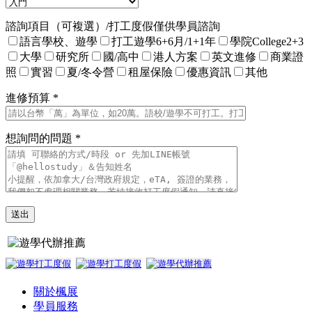
諮詢項目（可複選）/打工度假僅供學員諮詢
語言學校、遊學
打工遊學6+6月/1+1年
學院College2+3
大學
研究所
國/高中
港人方案
英文進修
商業證
照
實習
夏/冬令營
租屋保險
優惠資訊
其他
進修預算 *
想詢問的問題 *
關於楓展
學員服務