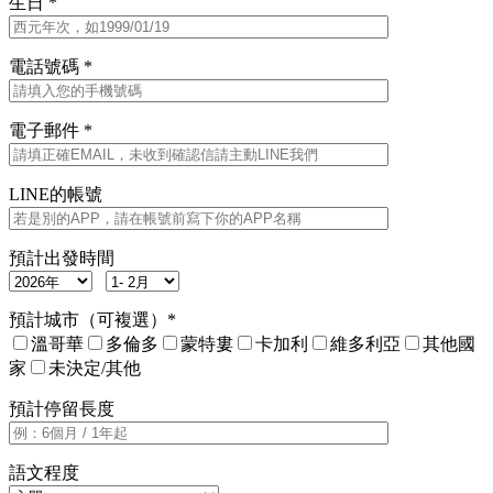
生日 *
電話號碼 *
電子郵件 *
LINE的帳號
預計出發時間
預計城市（可複選）*
溫哥華
多倫多
蒙特婁
卡加利
維多利亞
其他國
家
未決定/其他
預計停留長度
語文程度