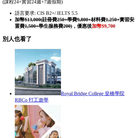
(課程24+實習24週+7週假期)
語言要求: CIS B2+/ IELTS 5.5
加幣$13,000
(註冊費250+學費9,800+材料費1,250+實習安
置費1,500+學生服務費200)
，優惠後
加幣$9,700
別人也看了
Royal Bridge College 皇橋學院
RBCo 打工遊學