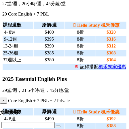
27堂/週，20小時/週，45分鐘/堂
20 Core English + 7 PBL
課程週數
原價/週

Hello Study 楓禾優惠
4- 8週
$400
8折
$320
9-12週
$395
8折
$316
13-24週
$390
8折
$312
25-36週
$385
8折
$308
37週以上
$380
8折
$304
※
記得搭配
楓禾獨家優惠
2025 Essential English Plus
29堂/週，21.5小時/週，45分鐘/堂
20 Core English + 7 PBL + 2 Private
×
課程週數
原價/週

Hello Study 楓禾優惠
文章搜尋
4- 8週
$490
8折
$392
9-12週
$485
8折
$388