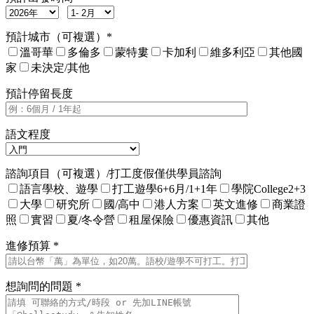
預計城市（可複選）*
溫哥華
多倫多
蒙特婁
卡加利
維多利亞
其他國
家
未決定/其他
預計停留長度
語文程度
諮詢項目（可複選）/打工度假僅供學員諮詢
語言學校、遊學
打工遊學6+6月/1+1年
學院College2+3
大學
研究所
國/高中
港人方案
英文進修
商業證
照
實習
夏/冬令營
租屋保險
優惠資訊
其他
進修預算 *
想詢問的問題 *