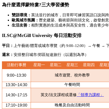
為什麼選擇蒙特婁?三大學習優勢
雙語環境：
英法並行的城市，日常即可練習英語口說與跨
歐風城市氛圍：
歷史建築、藝術節與街頭文化，啟發創意
生活友善：
相對實惠的生活成本與高安全性，適合青少年
ILSC@McGill University 每日活動安排
平日：
上午藝術/體育或城市導覽（約 9:00–12:00）→ 午餐 → 下
週末：
安排整日城市/郊區短途旅行（以週別為準）
活動行事曆
星期一
星期二
星期三
星期四
星期
城市遊覽、校外教學
9:00~13:30
午餐時間
13:30~14:30
英文/法文課程或選修
「領導力課程」
14:30~17:15
晚餐及自由活動時間
17:10~19:00