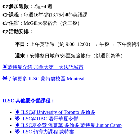
👉參加週數：
2週~4 週
👉課程：
每週16堂(約13.75小時)英語課
👉住宿：
McGill大學宿舍（含三餐）
👉活動安排：
平日：
上午英語課（約 9:00–12:00）→ 午餐 → 下午藝術/
週末：
安排整日城市/郊區短途旅行（以週別為準）
🌟
蒙特婁介紹-加拿大第一大法語城市
🌟
了解更多 ILSC 蒙特婁校區 Montreal
ILSC 其他夏令營課程：
🌟
ILSC@University of Toronto 多倫多
🌟
ILSC@UBC 溫哥華夏令營
🌟
ILSC夏令營 溫哥華 多倫多 蒙特婁 Junior Camp
🌟
ILSC 領導力課程 蒙特婁