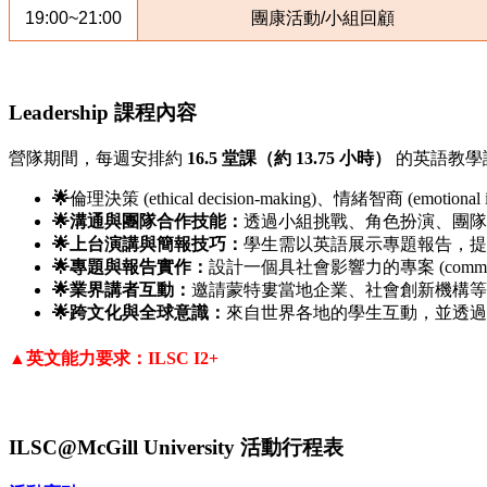
19:00~21:00
團康活動/小組回顧
Leadership 課程內容
營隊期間，每週安排約
16.5 堂課（約 13.75 小時）
的英語教學
🌟
倫理決策 (ethical decision-making)、情緒智商 (emotional in
🌟溝通與團隊合作技能：
透過小組挑戰、角色扮演、團隊
🌟上台演講與簡報技巧：
學生需以英語展示專題報告，提
🌟專題與報告實作：
設計一個具社會影響力的專案 (community-
🌟業界講者互動：
邀請蒙特婁當地企業、社會創新機構等
🌟跨文化與全球意識：
來自世界各地的學生互動，並透過
▲英文能力要求：ILSC I2+
ILSC@McGill University 活動行程表