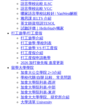
語言學校比較 ILSC
語言學校比較 VGC
哪家語言學校比較好 | VanWest解析
雅思課 IELTS 介紹
英文師資培訓TESOL
試聽評價｜HelloStudy獨家
打工遊學/打工度假
打工遊學介紹
打工遊學 學校列表
打工遊學 VS 打工度假
打工度假介紹
打工度假申請教學
2026 加打搶先報 進度更新
留學大學學院
加拿大公立學院 2+3介紹
學校代辦/自辦 比較、常見問題
加拿大學院列表-西岸
加拿大學院列表-中部
加拿大學院列表-東岸
加拿大大學學院、研究所介紹
大學清單 University