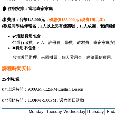
🏚️ 住宿安排：當地寄宿家庭
💰
費用：
台幣145,000元
，
優惠價135,000元 (現省1萬元!!!)
(歡迎同學結伴報名，2人以上另有優惠喔，15人成團，老師回饋請洽He
✔️活動費用包含：
代辦行政費、eTA、註冊費、學費、教材費、寄宿家庭
❌費用不包含：
台灣護照辦理、來回機票、個人零用金、網路電信費用、
課程時間安排
25小時/週
👉上課時間：9:00AM~1:25PM-English Lesson
👉活動時間：1:30PM~5:00PM , 週六整日活動
Monday
Tuesday
Wednesday
Thursday
Frid