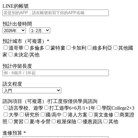
LINE的帳號
預計出發時間
預計城市（可複選）*
溫哥華
多倫多
蒙特婁
卡加利
維多利亞
其他國
家
未決定/其他
預計停留長度
語文程度
諮詢項目（可複選）/打工度假僅供學員諮詢
語言學校、遊學
打工遊學6+6月/1+1年
學院College2+3
大學
研究所
國/高中
港人方案
英文進修
商業證
照
實習
夏/冬令營
租屋保險
優惠資訊
其他
進修預算 *