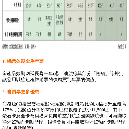
1. 機票效期全為年票
全產品效期均延長為一年(港、澳航線與部分「輕省」除外)，
讓您用以往短程旅遊票的價錢買到年票的價值。
2. 會員享更多優惠
商務艙(包括皇璽桂冠艙/桂冠艙)累計哩程比例大幅提升至最高
175%，另艙位升等所需抵扣哩程數最多減少11,500哩。其中
鑽石卡及金卡會員搭乘長榮航空飛航之國際線航班，可再賺取
額外25%的獎勵哩程；銀卡會員可再賺取額外15%的獎勵哩程
(限可累計艙等)。