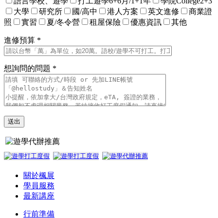
語言學校、遊學
打工遊學6+6月/1+1年
學院College2+3
大學
研究所
國/高中
港人方案
英文進修
商業證
照
實習
夏/冬令營
租屋保險
優惠資訊
其他
進修預算 *
想詢問的問題 *
關於楓展
學員服務
最新講座
行前準備