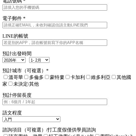
電話號碼 *
電子郵件 *
LINE的帳號
預計出發時間
預計城市（可複選）*
溫哥華
多倫多
蒙特婁
卡加利
維多利亞
其他國
家
未決定/其他
預計停留長度
語文程度
諮詢項目（可複選）/打工度假僅供學員諮詢