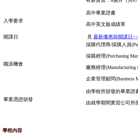
有薪實習：6個月（共67
高中畢業證書
入學要求
高中英文版成績單
開課日
見
最新優惠與開課日>
採購代理商/採購人員(Purchasi
採購經理(Purchasing Mana
職涯機會
廠務經理(Manufacturing M
企業管理顧問(Business Mana
由學校所頒發的畢業證書(Supply C
畢業憑證頒發
由就學期間實習公司所撰寫的個人推薦信
學程內容