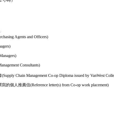
2 小時）
>
ng Agents and Officers)
gers)
anagers)
gement Consultants)
hain Management Co-op Diploma issued by VanWest Colle
(Reference letter(s) from Co-op work placement)